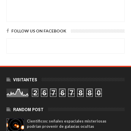
FOLLOW US ON FACEBOOK
VISITANTES
2
6
7
6
7
8
8
0
RANDOM POST
Científicos: señales espaciales misteriosas
podrían provenir de galaxias ocultas