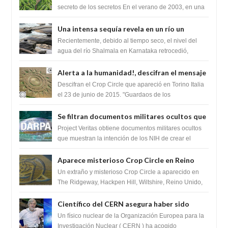
humanidad
secreto de los secretos En el verano de 2003, en una
zona inexplorada de las m...
Una intensa sequía revela en un río un
impresionante hallazgo de miles de Shiva
Recientemente, debido al tiempo seco, el nivel del
Lingas
agua del río Shalmala en Karnataka retrocedió,
revelando la presencia de miles de Shiv...
Alerta a la humanidad!, descifran el mensaje
del Crop Circle de Torino ,Italia
Descifran el Crop Circle que apareció en Torino Italia
el 23 de junio de 2015. "Guardaos de los
extraterrestres con regalos! Esos ...
Se filtran documentos militares ocultos que
muestran la intención de los NIH de crear el
Project Veritas obtiene documentos militares ocultos
SARS-CoV-2, utilizando la investigación de
que muestran la intención de los NIH de crear el
SARS-CoV-2, utilizando la investigaci...
ganancia de función
Aparece misterioso Crop Circle en Reino
Unido 23 de junio 2016
Un extraño y misterioso Crop Circle a aparecido en
The Ridgeway, Hackpen Hill, Wiltshire, Reino Unido,
fue reportado por Crop circle conec...
Científico del CERN asegura haber sido
ayudado por seres de luz durante una
Un físico nuclear de la Organización Europea para la
prueba del Colisionador de Hadrones
Investigación Nuclear ( CERN ) ha acogido