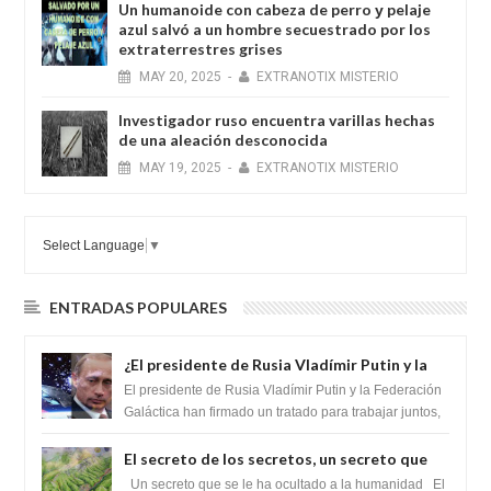
Un humanoide con cabeza de perro у pelaje
azul salvó a un hombre secuestrado por los
extraterrestres grises
MAY
20,
2025
-
EXTRANOTIX MISTERIO
Investigador ruso encuentra varillas hechas
de una aleación desconocida
MAY
19,
2025
-
EXTRANOTIX MISTERIO
Select Language
▼
ENTRADAS POPULARES
¿El presidente de Rusia Vladímir Putin y la
Federación Galactica han firmado un
El presidente de Rusia Vladímir Putin y la Federación
tratado para acabar con los Sionistas?
Galáctica han firmado un tratado para trabajar juntos,
para exponer a todos los Si...
El secreto de los secretos, un secreto que
cambiaría por completo el destino de la
Un secreto que se le ha ocultado a la humanidad El