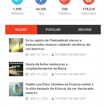
1,896
44,305
506
378,520
Followers
Fans
Followers
Subscribers
RECENT
POPULAR
ARCHIVE
En la región de Chelyabinsk vieron a
humanoides enanos robando verduras de
sus huertos.
MAY
25,
2025
-
EXTRANOTIX MISTERIO
Lluvia de bolas luminosas y
resplandecientes en Rusia
MAY
23,
2025
-
EXTRANOTIX MISTERIO
Habló con Dios: Hombre en Francia volvió a
la vida después de 6 horas de ser declarado
muerto
MAY
22,
2025
-
EXTRANOTIX MISTERIO