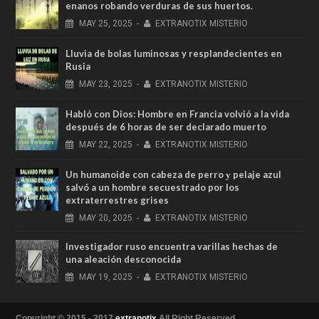
enanos robando verduras de sus huertos.
MAY
25,
2025
-
EXTRANOTIX MISTERIO
Lluvia de bolas luminosas y resplandecientes en
Rusia
MAY
23,
2025
-
EXTRANOTIX MISTERIO
Habló con Dios: Hombre en Francia volvió a la vida
después de 6 horas de ser declarado muerto
MAY
22,
2025
-
EXTRANOTIX MISTERIO
Un humanoide con cabeza de perro у pelaje azul
salvó a un hombre secuestrado por los
extraterrestres grises
MAY
20,
2025
-
EXTRANOTIX MISTERIO
Investigador ruso encuentra varillas hechas de
una aleación desconocida
MAY
19,
2025
-
EXTRANOTIX MISTERIO
Copyright © 2015 - 2017
extranotix
All Right Reserved