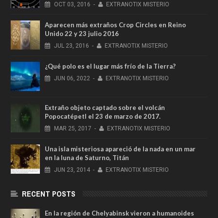
OCT
03,
2016
-
EXTRANOTIX MISTERIO
Aparecen más extraños Crop Circles en Reino
Unido 22 y 23 julio 2016
JUL
23,
2016
-
EXTRANOTIX MISTERIO
¿Qué polo es el lugar más frío de la Tierra?
JUN
06,
2022
-
EXTRANOTIX MISTERIO
Extraño objeto captado sobre el volcán
Popocatépetl el 23 de marzo de 2017.
MAR
25,
2017
-
EXTRANOTIX MISTERIO
Una isla misteriosa apareció de la nada en un mar
en la luna de Saturno, Titán
JUN
23,
2014
-
EXTRANOTIX MISTERIO
RECENT POSTS
En la región de Chelyabinsk vieron a humanoides