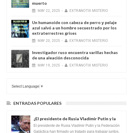
muerto
MAY
22,
2025
-
EXTRANOTIX MISTERIO
Un humanoide con cabeza de perro у pelaje
azul salvó a un hombre secuestrado por los
extraterrestres grises
MAY
20,
2025
-
EXTRANOTIX MISTERIO
Investigador ruso encuentra varillas hechas
de una aleación desconocida
MAY
19,
2025
-
EXTRANOTIX MISTERIO
Select Language
▼
ENTRADAS POPULARES
¿El presidente de Rusia Vladímir Putin y la
Federación Galactica han firmado un
El presidente de Rusia Vladímir Putin y la Federación
tratado para acabar con los Sionistas?
Galáctica han firmado un tratado para trabajar juntos,