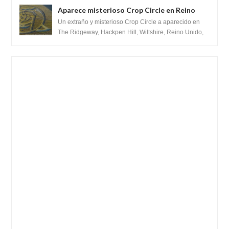
Aparece misterioso Crop Circle en Reino
Unido 23 de junio 2016
Un extraño y misterioso Crop Circle a aparecido en
The Ridgeway, Hackpen Hill, Wiltshire, Reino Unido,
fue reportado por Crop circle conec...