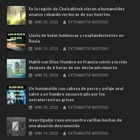
En la región de Chelyabinsk vieron a humanoides
enanos robando verduras de sus huertos.
MAY
25,
2025
-
EXTRANOTIX MISTERIO
Lluvia de bolas luminosas y resplandecientes en
Rusia
MAY
23,
2025
-
EXTRANOTIX MISTERIO
Habló con Dios: Hombre en Francia volvió a la vida
después de 6 horas de ser declarado muerto
MAY
22,
2025
-
EXTRANOTIX MISTERIO
Un humanoide con cabeza de perro у pelaje azul
salvó a un hombre secuestrado por los
extraterrestres grises
MAY
20,
2025
-
EXTRANOTIX MISTERIO
Investigador ruso encuentra varillas hechas de
una aleación desconocida
MAY
19,
2025
-
EXTRANOTIX MISTERIO