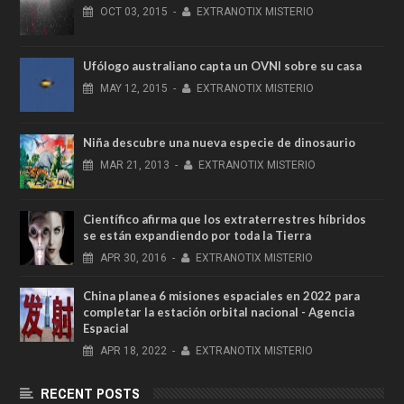
OCT
03,
2015
-
EXTRANOTIX MISTERIO
Ufólogo australiano capta un OVNI sobre su casa
MAY
12,
2015
-
EXTRANOTIX MISTERIO
Niña descubre una nueva especie de dinosaurio
MAR
21,
2013
-
EXTRANOTIX MISTERIO
Científico afirma que los extraterrestres híbridos
se están expandiendo por toda la Tierra
APR
30,
2016
-
EXTRANOTIX MISTERIO
China planea 6 misiones espaciales en 2022 para
completar la estación orbital nacional - Agencia
Espacial
APR
18,
2022
-
EXTRANOTIX MISTERIO
RECENT POSTS