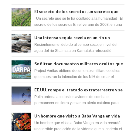
para exponer a todos los Si...
El secreto de los secretos, un secreto que
cambiaría por completo el destino de la
Un secreto que se le ha ocultado a la humanidad El
humanidad
secreto de los secretos En el verano de 2003, en una
zona inexplorada de las m...
Una intensa sequía revela en un río un
impresionante hallazgo de miles de Shiva
Recientemente, debido al tiempo seco, el nivel del
Lingas
agua del río Shalmala en Karnataka retrocedió,
revelando la presencia de miles de Shiv...
Se filtran documentos militares ocultos que
muestran la intención de los NIH de crear el
Project Veritas obtiene documentos militares ocultos
SARS-CoV-2, utilizando la investigación de
que muestran la intención de los NIH de crear el
SARS-CoV-2, utilizando la investigaci...
ganancia de función
EE.UU. rompe el tratado extraterrestre y se
prepara para destruir el misterioso satélite
Putin ordena a todos los aviones de combate
"Caballero Negro"
permanecer en tierra y estar en alerta máxima para
despegar, después de que Obama rompe el ...
Un hombre que visito a Baba Vanga en vida
recordó la terrible predicción de la vidente
Un hombre que visito a Baba Vanga en vida recordó
para febrero de 2022.
una terrible predicción de la vidente que sucedería el
2 de febrero de 2022. Según el pron...