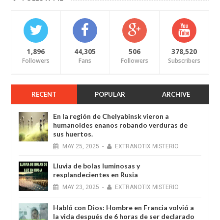
1,896
44,305
506
378,520
Followers
Fans
Followers
Subscribers
RECENT
POPULAR
ARCHIVE
En la región de Chelyabinsk vieron a
humanoides enanos robando verduras de
sus huertos.
MAY
25,
2025
-
EXTRANOTIX MISTERIO
Lluvia de bolas luminosas y
resplandecientes en Rusia
MAY
23,
2025
-
EXTRANOTIX MISTERIO
Habló con Dios: Hombre en Francia volvió a
la vida después de 6 horas de ser declarado