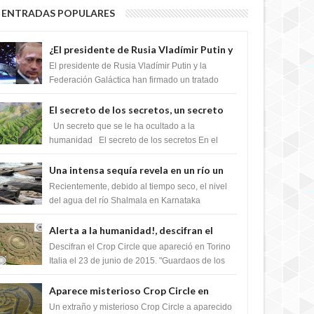
ENTRADAS POPULARES
¿El presidente de Rusia Vladímir Putin y
la Federación Galactica han firmado un
El presidente de Rusia Vladímir Putin y la
tratado para acabar con los Sionistas?
Federación Galáctica han firmado un tratado
para trabajar juntos, para exponer a todos los
Si...
El secreto de los secretos, un secreto
que cambiaría por completo el destino
Un secreto que se le ha ocultado a la
de la humanidad
humanidad El secreto de los secretos En el
verano de 2003, en una zona inexplorada de las
m...
Una intensa sequía revela en un río un
impresionante hallazgo de miles de
Recientemente, debido al tiempo seco, el nivel
Shiva Lingas
del agua del río Shalmala en Karnataka
retrocedió, revelando la presencia de miles de
Shiv...
Alerta a la humanidad!, descifran el
mensaje del Crop Circle de Torino ,Italia
Descifran el Crop Circle que apareció en Torino
Italia el 23 de junio de 2015. "Guardaos de los
extraterrestres con regalos! Esos ...
Aparece misterioso Crop Circle en
Reino Unido 23 de junio 2016
Un extraño y misterioso Crop Circle a aparecido