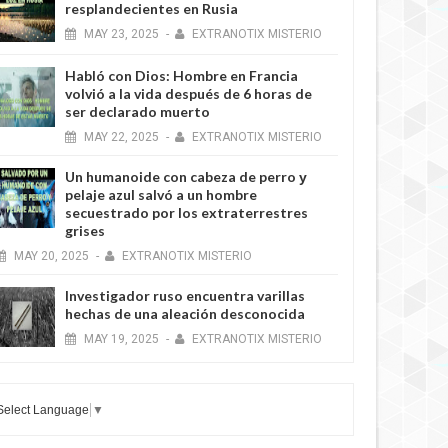
resplandecientes en Rusia
MAY
23,
2025
-
EXTRANOTIX MISTERIO
Habló con Dios: Hombre en Francia
volvió a la vida después de 6 horas de
ser declarado muerto
MAY
22,
2025
-
EXTRANOTIX MISTERIO
Un humanoide con cabeza de perro у
pelaje azul salvó a un hombre
secuestrado por los extraterrestres
grises
MAY
20,
2025
-
EXTRANOTIX MISTERIO
Investigador ruso encuentra varillas
hechas de una aleación desconocida
MAY
19,
2025
-
EXTRANOTIX MISTERIO
Select Language
▼