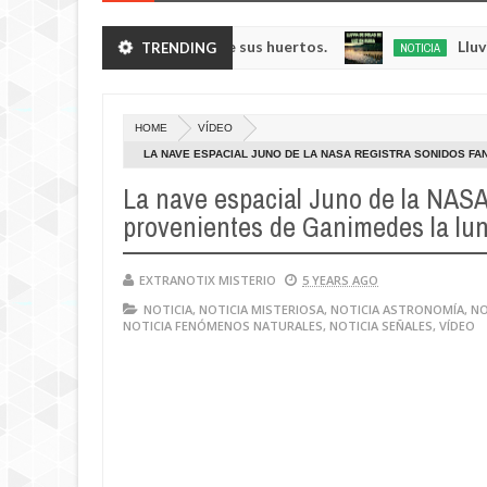
nos robando verduras de sus huertos.
Lluvia de bo
TRENDING
NOTICIA
May
23,
0
2025
HOME
VÍDEO
LA NAVE ESPACIAL JUNO DE LA NASA REGISTRA SONIDOS F
JÚPITER
La nave espacial Juno de la NASA
provenientes de Ganimedes la lu
EXTRANOTIX MISTERIO
5 YEARS AGO
NOTICIA
,
NOTICIA MISTERIOSA
,
NOTICIA ASTRONOMÍA
,
NO
NOTICIA FENÓMENOS NATURALES
,
NOTICIA SEÑALES
,
VÍDEO