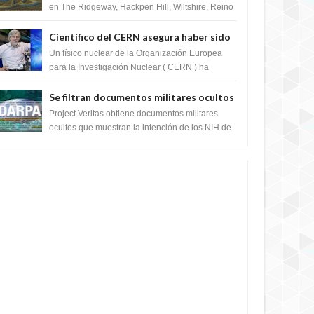
en The Ridgeway, Hackpen Hill, Wiltshire, Reino
Unido, fue reportado por Crop circle conec...
Científico del CERN asegura haber sido
ayudado por seres de luz durante una
Un físico nuclear de la Organización Europea
prueba del Colisionador de Hadrones
para la Investigación Nuclear ( CERN ) ha
acogido recientemente el cristianismo en su
corazó...
Se filtran documentos militares ocultos
que muestran la intención de los NIH de
Project Veritas obtiene documentos militares
crear el SARS-CoV-2, utilizando la
ocultos que muestran la intención de los NIH de
crear el SARS-CoV-2, utilizando la investigaci...
investigación de ganancia de función