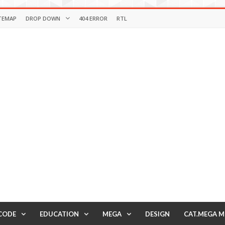
TEMAP
DROP DOWN
404 ERROR
RTL
CODE
EDUCATION
MEGA
DESIGN
CAT.MEGA 