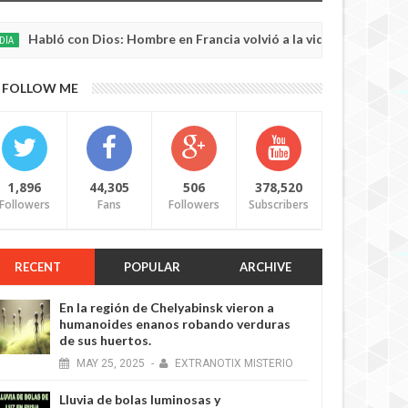
ó con Dios: Hombre en Francia volvió a la vida después de 6 horas 
FOLLOW ME
1,896
44,305
506
378,520
Followers
Fans
Followers
Subscribers
RECENT
POPULAR
ARCHIVE
En la región de Chelyabinsk vieron a
humanoides enanos robando verduras
de sus huertos.
MAY
25,
2025
-
EXTRANOTIX MISTERIO
Lluvia de bolas luminosas y