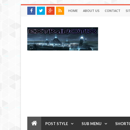
HOME
ABOUT US
CONTACT
SI
POST STYLE
SUB MENU
SHORT