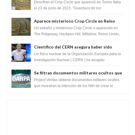
del Crop Circle de Torino ,Italia
Descifran el Crop Circle que apareció en Torino Italia
el 23 de junio de 2015. "Guardaos de los
extraterrestres con regalos! Esos ...
Aparece misterioso Crop Circle en Reino
Unido 23 de junio 2016
Un extraño y misterioso Crop Circle a aparecido en
The Ridgeway, Hackpen Hill, Wiltshire, Reino Unido,
fue reportado por Crop circle conec...
Científico del CERN asegura haber sido
ayudado por seres de luz durante una
Un físico nuclear de la Organización Europea para la
prueba del Colisionador de Hadrones
Investigación Nuclear ( CERN ) ha acogido
recientemente el cristianismo en su corazó...
Se filtran documentos militares ocultos que
muestran la intención de los NIH de crear el
Project Veritas obtiene documentos militares ocultos
SARS-CoV-2, utilizando la investigación de
que muestran la intención de los NIH de crear el
SARS-CoV-2, utilizando la investigaci...
ganancia de función