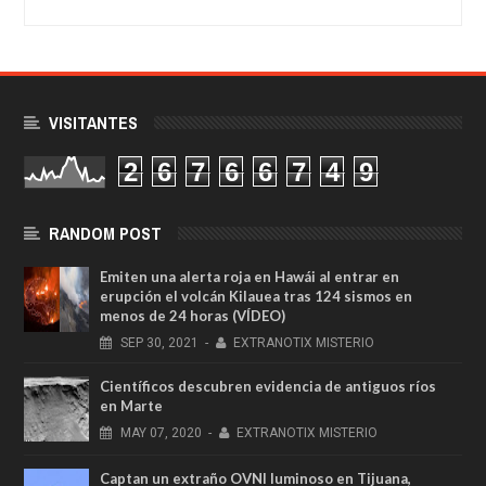
VISITANTES
2
6
7
6
6
7
4
9
RANDOM POST
Emiten una alerta roja en Hawái al entrar en
erupción el volcán Kilauea tras 124 sismos en
menos de 24 horas (VÍDEO)
SEP
30,
2021
-
EXTRANOTIX MISTERIO
Científicos descubren evidencia de antiguos ríos
en Marte
MAY
07,
2020
-
EXTRANOTIX MISTERIO
Captan un extraño OVNI luminoso en Tijuana,