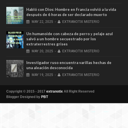
Habló con Dios: Hombre en Francia volvió a la vida
después de 6 horas de ser declarado muerto
MAY
22,
2025
-
EXTRANOTIX MISTERIO
Un humanoide con cabeza de perro у pelaje azul
salvó a un hombre secuestrado por los
extraterrestres grises
MAY
20,
2025
-
EXTRANOTIX MISTERIO
Investigador ruso encuentra varillas hechas de
una aleación desconocida
MAY
19,
2025
-
EXTRANOTIX MISTERIO
Copyright © 2015 - 2017
extranotix
All Right Reserved
Blogger Designed by
PBT