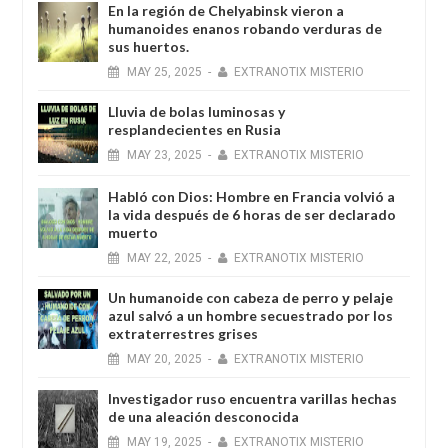
En la región de Chelyabinsk vieron a
humanoides enanos robando verduras de
sus huertos.
MAY
25,
2025
-
EXTRANOTIX MISTERIO
Lluvia de bolas luminosas y
resplandecientes en Rusia
MAY
23,
2025
-
EXTRANOTIX MISTERIO
Habló con Dios: Hombre en Francia volvió a
la vida después de 6 horas de ser declarado
muerto
MAY
22,
2025
-
EXTRANOTIX MISTERIO
Un humanoide con cabeza de perro у pelaje
azul salvó a un hombre secuestrado por los
extraterrestres grises
MAY
20,
2025
-
EXTRANOTIX MISTERIO
Investigador ruso encuentra varillas hechas
de una aleación desconocida
MAY
19,
2025
-
EXTRANOTIX MISTERIO