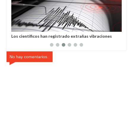
Los científicos han registrado extrañas vibraciones
Con
sísmicas en la Tierra que duraron 92 segundos.
órb
No hay comentarios.: