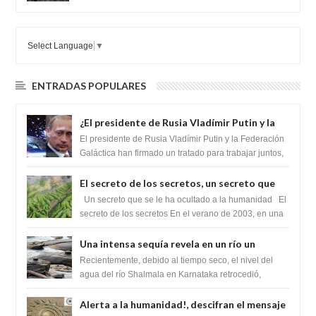
Select Language
▼
ENTRADAS POPULARES
¿El presidente de Rusia Vladímir Putin y la
Federación Galactica han firmado un
El presidente de Rusia Vladímir Putin y la Federación
tratado para acabar con los Sionistas?
Galáctica han firmado un tratado para trabajar juntos,
para exponer a todos los Si...
El secreto de los secretos, un secreto que
cambiaría por completo el destino de la
Un secreto que se le ha ocultado a la humanidad El
humanidad
secreto de los secretos En el verano de 2003, en una
zona inexplorada de las m...
Una intensa sequía revela en un río un
impresionante hallazgo de miles de Shiva
Recientemente, debido al tiempo seco, el nivel del
Lingas
agua del río Shalmala en Karnataka retrocedió,
revelando la presencia de miles de Shiv...
Alerta a la humanidad!, descifran el mensaje