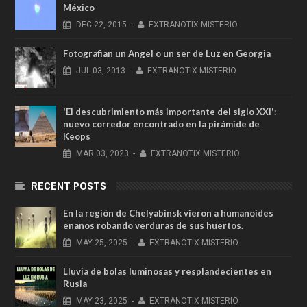
México
DEC
22,
2015
-
EXTRANOTIX MISTERIO
Fotografian un Angel o un ser de Luz en Georgia
JUL
03,
2013
-
EXTRANOTIX MISTERIO
'El descubrimiento más importante del siglo XXI':
nuevo corredor encontrado en la pirámide de
Keops
MAR
03,
2023
-
EXTRANOTIX MISTERIO
RECENT POSTS
En la región de Chelyabinsk vieron a humanoides
enanos robando verduras de sus huertos.
MAY
25,
2025
-
EXTRANOTIX MISTERIO
Lluvia de bolas luminosas y resplandecientes en
Rusia
MAY
23,
2025
-
EXTRANOTIX MISTERIO