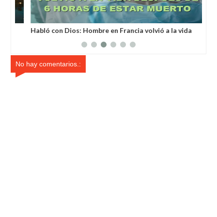
a
Habló con Dios: Hombre en Francia volvió a la vida
Un 
después de 6 horas de ser declarado muerto
un 
No hay comentarios.: