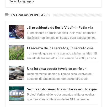
Select Language
▼
ENTRADAS POPULARES
¿El presidente de Rusia Vladímir Putin y la
Federación Galactica han firmado un
El presidente de Rusia Vladímir Putin y la Federación
tratado para acabar con los Sionistas?
Galáctica han firmado un tratado para trabajar juntos,
para exponer a todos los Si...
El secreto de los secretos, un secreto que
cambiaría por completo el destino de la
Un secreto que se le ha ocultado a la humanidad El
humanidad
secreto de los secretos En el verano de 2003, en una
zona inexplorada de las m...
Una intensa sequía revela en un río un
impresionante hallazgo de miles de Shiva
Recientemente, debido al tiempo seco, el nivel del
Lingas
agua del río Shalmala en Karnataka retrocedió,
revelando la presencia de miles de Shiv...
Se filtran documentos militares ocultos que
muestran la intención de los NIH de crear el
Project Veritas obtiene documentos militares ocultos
SARS-CoV-2, utilizando la investigación de
que muestran la intención de los NIH de crear el
SARS-CoV-2, utilizando la investigaci...
ganancia de función