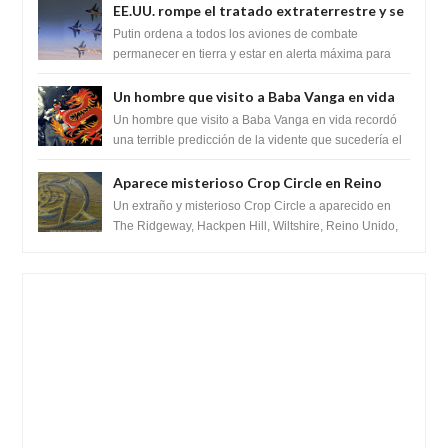
EE.UU. rompe el tratado extraterrestre y se
prepara para destruir el misterioso satélite
Putin ordena a todos los aviones de combate
"Caballero Negro"
permanecer en tierra y estar en alerta máxima para
despegar, después de que Obama rompe el ...
Un hombre que visito a Baba Vanga en vida
recordó la terrible predicción de la vidente
Un hombre que visito a Baba Vanga en vida recordó
para febrero de 2022.
una terrible predicción de la vidente que sucedería el
2 de febrero de 2022. Según el pron...
Aparece misterioso Crop Circle en Reino
Unido 23 de junio 2016
Un extraño y misterioso Crop Circle a aparecido en
The Ridgeway, Hackpen Hill, Wiltshire, Reino Unido,
fue reportado por Crop circle conec...