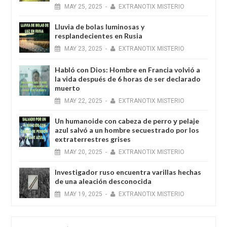
MAY
25,
2025
-
EXTRANOTIX MISTERIO
Lluvia de bolas luminosas y
resplandecientes en Rusia
MAY
23,
2025
-
EXTRANOTIX MISTERIO
Habló con Dios: Hombre en Francia volvió a
la vida después de 6 horas de ser declarado
muerto
MAY
22,
2025
-
EXTRANOTIX MISTERIO
Un humanoide con cabeza de perro у pelaje
azul salvó a un hombre secuestrado por los
extraterrestres grises
MAY
20,
2025
-
EXTRANOTIX MISTERIO
Investigador ruso encuentra varillas hechas
de una aleación desconocida
MAY
19,
2025
-
EXTRANOTIX MISTERIO