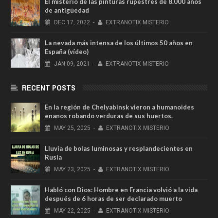
El misterio de las pinturas rupestres de 8.000 años
de antigüedad
DEC
17,
2022
-
EXTRANOTIX MISTERIO
La nevada más intensa de los últimos 50 años en
España (vídeo)
JAN
09,
2021
-
EXTRANOTIX MISTERIO
RECENT POSTS
En la región de Chelyabinsk vieron a humanoides
enanos robando verduras de sus huertos.
MAY
25,
2025
-
EXTRANOTIX MISTERIO
Lluvia de bolas luminosas y resplandecientes en
Rusia
MAY
23,
2025
-
EXTRANOTIX MISTERIO
Habló con Dios: Hombre en Francia volvió a la vida
después de 6 horas de ser declarado muerto
MAY
22,
2025
-
EXTRANOTIX MISTERIO