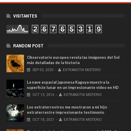
VISITANTES
2
6
7
6
5
3
1
9
RANDOM POST
Observatorio europeo revela las imágenes del Sol
más detalladas de la historia
SEP
03,
2020
-
EXTRANOTIX MISTERIO
La nave espacial japonesa Kaguya muestra la
superficie lunar en un impresionante vídeo en HD
OCT
13,
2016
-
EXTRANOTIX MISTERIO
Los extraterrestres me mostraron a mi hijo
extraterrestre impresionante testimonio
OCT
18,
2021
-
EXTRANOTIX MISTERIO