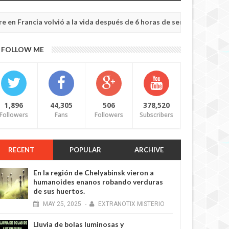
ia volvió a la vida después de 6 horas de ser declarado muerto
Ma
20,
FOLLOW ME
20
1,896
44,305
506
378,520
Followers
Fans
Followers
Subscribers
RECENT
POPULAR
ARCHIVE
En la región de Chelyabinsk vieron a
humanoides enanos robando verduras
de sus huertos.
MAY
25,
2025
-
EXTRANOTIX MISTERIO
Lluvia de bolas luminosas y