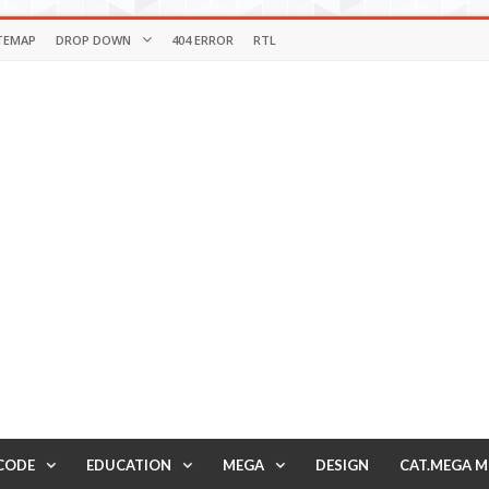
TEMAP
DROP DOWN
404 ERROR
RTL
CODE
EDUCATION
MEGA
DESIGN
CAT.MEGA 