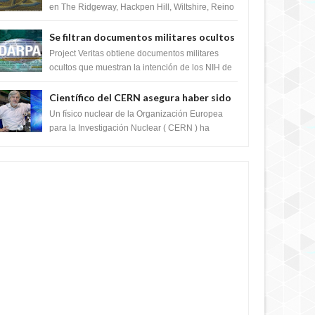
en The Ridgeway, Hackpen Hill, Wiltshire, Reino
Unido, fue reportado por Crop circle conec...
Se filtran documentos militares ocultos
que muestran la intención de los NIH de
Project Veritas obtiene documentos militares
crear el SARS-CoV-2, utilizando la
ocultos que muestran la intención de los NIH de
crear el SARS-CoV-2, utilizando la investigaci...
investigación de ganancia de función
Científico del CERN asegura haber sido
ayudado por seres de luz durante una
Un físico nuclear de la Organización Europea
prueba del Colisionador de Hadrones
para la Investigación Nuclear ( CERN ) ha
acogido recientemente el cristianismo en su
corazó...