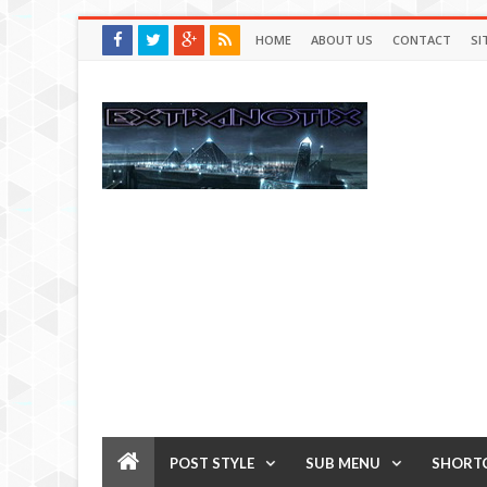
HOME
ABOUT US
CONTACT
SI
POST STYLE
SUB MENU
SHORT