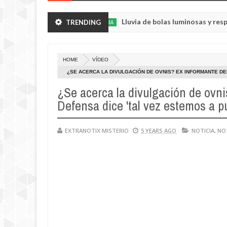
huertos.
Lluvia de bolas luminosas y resplandecien
TRENDING
NOTICIA
May
23,
0
2025
HOME
VÍDEO
¿SE ACERCA LA DIVULGACIÓN DE OVNIS? EX INFORMANTE DEL
OBTENER RESPUESTAS'
¿Se acerca la divulgación de ovni
Defensa dice 'tal vez estemos a p
EXTRANOTIX MISTERIO
5 YEARS AGO
NOTICIA
,
NO