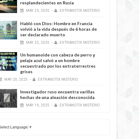
resplandecientes en Rusia
MAY
23,
2025
-
EXTRANOTIX MISTERIO
Habló con Dios: Hombre en Francia
volvió a la vida después de 6 horas de
ser declarado muerto
MAY
22,
2025
-
EXTRANOTIX MISTERIO
Un humanoide con cabeza de perro у
pelaje azul salvó a un hombre
secuestrado por los extraterrestres
grises
MAY
20,
2025
-
EXTRANOTIX MISTERIO
Investigador ruso encuentra varillas
hechas de una aleación desconocida
MAY
19,
2025
-
EXTRANOTIX MISTERIO
Select Language
▼