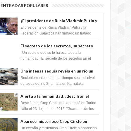
ENTRADAS POPULARES
¿El presidente de Rusia Vladímir Putin y
la Federación Galactica han firmado un
El presidente de Rusia Vladímir Putin y la
tratado para acabar con los Sionistas?
Federación Galáctica han firmado un tratado
para trabajar juntos, para exponer a todos los
Si...
El secreto de los secretos, un secreto
que cambiaría por completo el destino
Un secreto que se le ha ocultado a la
de la humanidad
humanidad El secreto de los secretos En el
verano de 2003, en una zona inexplorada de las
m...
Una intensa sequía revela en un río un
impresionante hallazgo de miles de
Recientemente, debido al tiempo seco, el nivel
Shiva Lingas
del agua del río Shalmala en Karnataka
retrocedió, revelando la presencia de miles de
Shiv...
Alerta a la humanidad!, descifran el
mensaje del Crop Circle de Torino ,Italia
Descifran el Crop Circle que apareció en Torino
Italia el 23 de junio de 2015. "Guardaos de los
extraterrestres con regalos! Esos ...
Aparece misterioso Crop Circle en
Reino Unido 23 de junio 2016
Un extraño y misterioso Crop Circle a aparecido