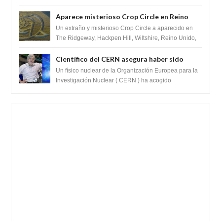
SARS-CoV-2, utilizando la investigaci...
ganancia de función
Aparece misterioso Crop Circle en Reino
Unido 23 de junio 2016
Un extraño y misterioso Crop Circle a aparecido en
The Ridgeway, Hackpen Hill, Wiltshire, Reino Unido,
fue reportado por Crop circle conec...
Científico del CERN asegura haber sido
ayudado por seres de luz durante una
Un físico nuclear de la Organización Europea para la
prueba del Colisionador de Hadrones
Investigación Nuclear ( CERN ) ha acogido
recientemente el cristianismo en su corazó...