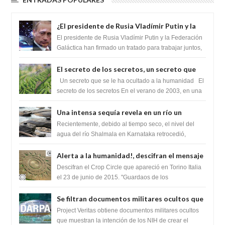
¿El presidente de Rusia Vladímir Putin y la
Federación Galactica han firmado un
El presidente de Rusia Vladímir Putin y la Federación
tratado para acabar con los Sionistas?
Galáctica han firmado un tratado para trabajar juntos,
para exponer a todos los Si...
El secreto de los secretos, un secreto que
cambiaría por completo el destino de la
Un secreto que se le ha ocultado a la humanidad El
humanidad
secreto de los secretos En el verano de 2003, en una
zona inexplorada de las m...
Una intensa sequía revela en un río un
impresionante hallazgo de miles de Shiva
Recientemente, debido al tiempo seco, el nivel del
Lingas
agua del río Shalmala en Karnataka retrocedió,
revelando la presencia de miles de Shiv...
Alerta a la humanidad!, descifran el mensaje
del Crop Circle de Torino ,Italia
Descifran el Crop Circle que apareció en Torino Italia
el 23 de junio de 2015. "Guardaos de los
extraterrestres con regalos! Esos ...
Se filtran documentos militares ocultos que
muestran la intención de los NIH de crear el
Project Veritas obtiene documentos militares ocultos
SARS-CoV-2, utilizando la investigación de
que muestran la intención de los NIH de crear el