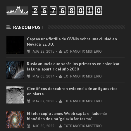
2
6
7
6
8
0
1
0
RANDOM POST
Captan una flotilla de OVNIs sobre una ciudad en
Nevada, EE.UU.
AUG
23,
2015
-
EXTRANOTIX MISTERIO
Rusia anuncia que serán los primeros en colonizar
la Luna, apartir del año 2030
MAY
08,
2014
-
EXTRANOTIX MISTERIO
Científicos descubren evidencia de antiguos ríos
en Marte
MAY
07,
2020
-
EXTRANOTIX MISTERIO
El telescopio James Webb capta el lado más
hipnótico de una 'galaxia fantasma'
AUG
30,
2022
-
EXTRANOTIX MISTERIO