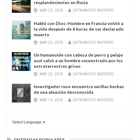
resplandecientes en Rusia
MAY
23,
2025
-
EXTRANOTIX MISTERIO
Habló con Dios: Hombre en Francia volvió a
la vida después de 6 horas de ser declarado
muerto
MAY
22,
2025
-
EXTRANOTIX MISTERIO
Un humanoide con cabeza de perro у pelaje
azul salvó a un hombre secuestrado por los
extraterrestres grises
MAY
20,
2025
-
EXTRANOTIX MISTERIO
Investigador ruso encuentra varillas hechas
de una aleación desconocida
MAY
19,
2025
-
EXTRANOTIX MISTERIO
Select Language
▼
ENTRADAS POPULARES