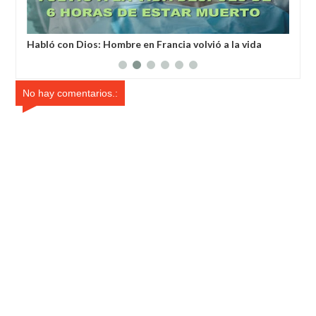
Habló con Dios: Hombre en Francia volvió a la vida
Los cie
después de 6 horas de ser declarado muerto
sísmica
No hay comentarios.: