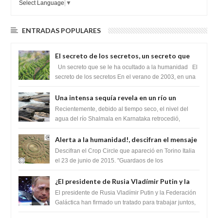
Select Language
▼
ENTRADAS POPULARES
El secreto de los secretos, un secreto que
cambiaría por completo el destino de la
Un secreto que se le ha ocultado a la humanidad El
humanidad
secreto de los secretos En el verano de 2003, en una
zona inexplorada de las m...
Una intensa sequía revela en un río un
impresionante hallazgo de miles de Shiva
Recientemente, debido al tiempo seco, el nivel del
Lingas
agua del río Shalmala en Karnataka retrocedió,
revelando la presencia de miles de Shiv...
Alerta a la humanidad!, descifran el mensaje
del Crop Circle de Torino ,Italia
Descifran el Crop Circle que apareció en Torino Italia
el 23 de junio de 2015. "Guardaos de los
extraterrestres con regalos! Esos ...
¿El presidente de Rusia Vladímir Putin y la
Federación Galactica han firmado un
El presidente de Rusia Vladímir Putin y la Federación
tratado para acabar con los Sionistas?
Galáctica han firmado un tratado para trabajar juntos,
para exponer a todos los Si...