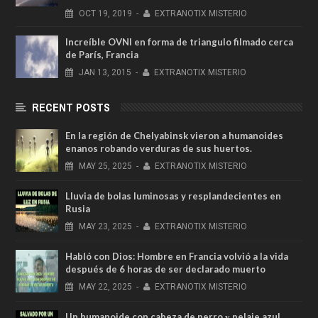
OCT
19,
2019
-
EXTRANOTIX MISTERIO
Increíble OVNI en forma de triangulo filmado cerca
de París, Francia
JAN
13,
2015
-
EXTRANOTIX MISTERIO
RECENT POSTS
En la región de Chelyabinsk vieron a humanoides
enanos robando verduras de sus huertos.
MAY
25,
2025
-
EXTRANOTIX MISTERIO
Lluvia de bolas luminosas y resplandecientes en
Rusia
MAY
23,
2025
-
EXTRANOTIX MISTERIO
Habló con Dios: Hombre en Francia volvió a la vida
después de 6 horas de ser declarado muerto
MAY
22,
2025
-
EXTRANOTIX MISTERIO
Un humanoide con cabeza de perro у pelaje azul