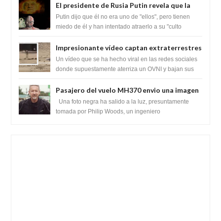
El presidente de Rusia Putin revela que la
clase dominante en el mundo son los
Putin dijo que él no era uno de "ellos", pero tienen
híbridos reptiles
miedo de él y han intentado atraerlo a su "culto
babilónico antiguo....
Impresionante vídeo captan extraterrestres
bajando de un OVNI en Arabia Saudita
Un vídeo que se ha hecho viral en las redes sociales
donde supuestamente aterriza un OVNI y bajan sus
tripulantes en el desierto en Ara...
Pasajero del vuelo MH370 envio una imagen
y texto desde la Isla Diego Garcia
Una foto negra ha salido a la luz, presuntamente
tomada por Philip Woods, un ingeniero
estadounidense de IBM que se encontraba abordo ...