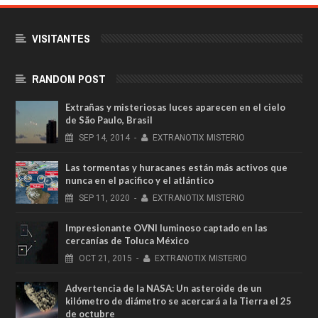
VISITANTES
RANDOM POST
Extrañas y misteriosas luces aparecen en el cielo
de São Paulo, Brasil
SEP
14,
2014
-
EXTRANOTIX MISTERIO
Las tormentas y huracanes están más activos que
nunca en el pacifico y el atlántico
SEP
11,
2020
-
EXTRANOTIX MISTERIO
Impresionante OVNI luminoso captado en las
cercanías de Toluca México
OCT
21,
2015
-
EXTRANOTIX MISTERIO
Advertencia de la NASA: Un asteroide de un
kilómetro de diámetro se acercará a la Tierra el 25
de octubre