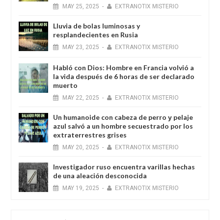
MAY
25,
2025
-
EXTRANOTIX MISTERIO
Lluvia de bolas luminosas y
resplandecientes en Rusia
MAY
23,
2025
-
EXTRANOTIX MISTERIO
Habló con Dios: Hombre en Francia volvió a
la vida después de 6 horas de ser declarado
muerto
MAY
22,
2025
-
EXTRANOTIX MISTERIO
Un humanoide con cabeza de perro у pelaje
azul salvó a un hombre secuestrado por los
extraterrestres grises
MAY
20,
2025
-
EXTRANOTIX MISTERIO
Investigador ruso encuentra varillas hechas
de una aleación desconocida
MAY
19,
2025
-
EXTRANOTIX MISTERIO