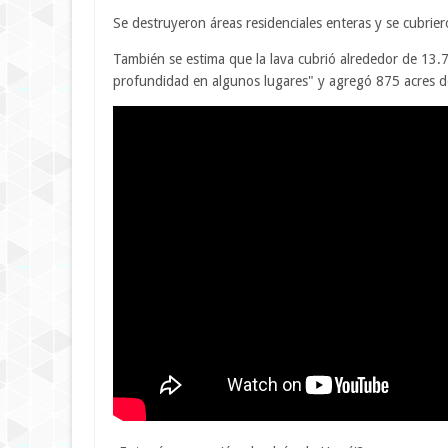
Se destruyeron áreas residenciales enteras y se cubrier
También se estima que la lava cubrió alrededor de 13.7
profundidad en algunos lugares" y agregó 875 acres de 