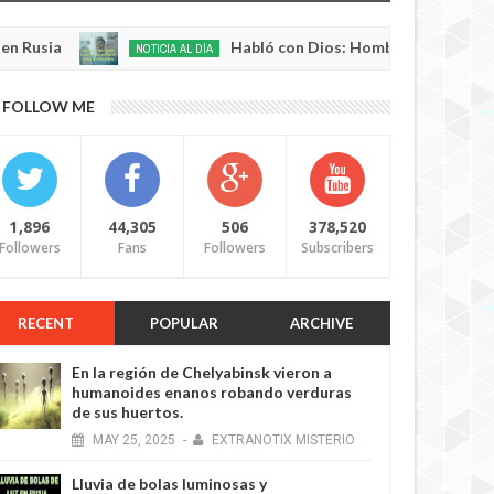
Habló con Dios: Hombre en Francia volvió a la
NOTICIA AL DÍA
May
22,
0
FOLLOW ME
2025
1,896
44,305
506
378,520
Followers
Fans
Followers
Subscribers
RECENT
POPULAR
ARCHIVE
En la región de Chelyabinsk vieron a
humanoides enanos robando verduras
de sus huertos.
MAY
25,
2025
-
EXTRANOTIX MISTERIO
Lluvia de bolas luminosas y