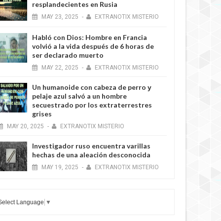
resplandecientes en Rusia
MAY
23,
2025
-
EXTRANOTIX MISTERIO
Habló con Dios: Hombre en Francia
volvió a la vida después de 6 horas de
ser declarado muerto
MAY
22,
2025
-
EXTRANOTIX MISTERIO
Un humanoide con cabeza de perro у
pelaje azul salvó a un hombre
secuestrado por los extraterrestres
grises
MAY
20,
2025
-
EXTRANOTIX MISTERIO
Investigador ruso encuentra varillas
hechas de una aleación desconocida
MAY
19,
2025
-
EXTRANOTIX MISTERIO
Select Language
▼