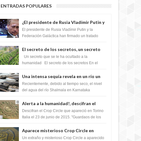
ENTRADAS POPULARES
¿El presidente de Rusia Vladímir Putin y
la Federación Galactica han firmado un
El presidente de Rusia Vladímir Putin y la
tratado para acabar con los Sionistas?
Federación Galáctica han firmado un tratado
para trabajar juntos, para exponer a todos los
Si...
El secreto de los secretos, un secreto
que cambiaría por completo el destino
Un secreto que se le ha ocultado a la
de la humanidad
humanidad El secreto de los secretos En el
verano de 2003, en una zona inexplorada de las
m...
Una intensa sequía revela en un río un
impresionante hallazgo de miles de
Recientemente, debido al tiempo seco, el nivel
Shiva Lingas
del agua del río Shalmala en Karnataka
retrocedió, revelando la presencia de miles de
Shiv...
Alerta a la humanidad!, descifran el
mensaje del Crop Circle de Torino ,Italia
Descifran el Crop Circle que apareció en Torino
Italia el 23 de junio de 2015. "Guardaos de los
extraterrestres con regalos! Esos ...
Aparece misterioso Crop Circle en
Reino Unido 23 de junio 2016
Un extraño y misterioso Crop Circle a aparecido