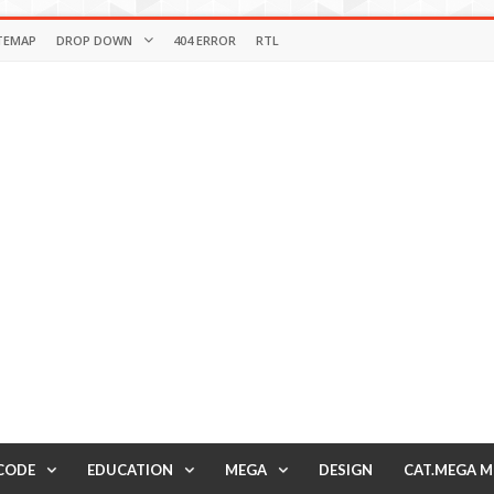
TEMAP
DROP DOWN
404 ERROR
RTL
CODE
EDUCATION
MEGA
DESIGN
CAT.MEGA 