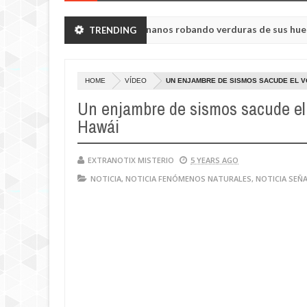
k vieron a humanoides enanos robando verduras de sus huertos.
TRENDING
Ma
23,
isul de la región de Kemerovo.
202
HOME
VÍDEO
UN ENJAMBRE DE SISMOS SACUDE EL 
Un enjambre de sismos sacude el
Hawái
EXTRANOTIX MISTERIO
5 YEARS AGO
NOTICIA
,
NOTICIA FENÓMENOS NATURALES
,
NOTICIA SEÑ