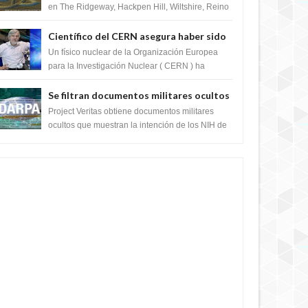
en The Ridgeway, Hackpen Hill, Wiltshire, Reino
Unido, fue reportado por Crop circle conec...
Científico del CERN asegura haber sido
ayudado por seres de luz durante una
Un físico nuclear de la Organización Europea
prueba del Colisionador de Hadrones
para la Investigación Nuclear ( CERN ) ha
acogido recientemente el cristianismo en su
corazó...
Se filtran documentos militares ocultos
que muestran la intención de los NIH de
Project Veritas obtiene documentos militares
crear el SARS-CoV-2, utilizando la
ocultos que muestran la intención de los NIH de
crear el SARS-CoV-2, utilizando la investigaci...
investigación de ganancia de función