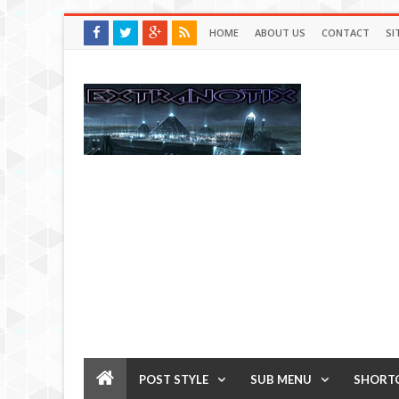
HOME
ABOUT US
CONTACT
SI
POST STYLE
SUB MENU
SHORT