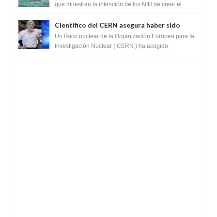
SARS-CoV-2, utilizando la investigación de
que muestran la intención de los NIH de crear el
SARS-CoV-2, utilizando la investigaci...
ganancia de función
Científico del CERN asegura haber sido
ayudado por seres de luz durante una
Un físico nuclear de la Organización Europea para la
prueba del Colisionador de Hadrones
Investigación Nuclear ( CERN ) ha acogido
recientemente el cristianismo en su corazó...