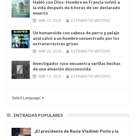
Habló con Dios: Hombre en Francia volvió a
la vida después de 6 horas de ser declarado
muerto
MAY
22,
2025
-
EXTRANOTIX MISTERIO
Un humanoide con cabeza de perro у pelaje
azul salvó a un hombre secuestrado por los
extraterrestres grises
MAY
20,
2025
-
EXTRANOTIX MISTERIO
Investigador ruso encuentra varillas hechas
de una aleación desconocida
MAY
19,
2025
-
EXTRANOTIX MISTERIO
Select Language
▼
ENTRADAS POPULARES
¿El presidente de Rusia Vladímir Putin y la