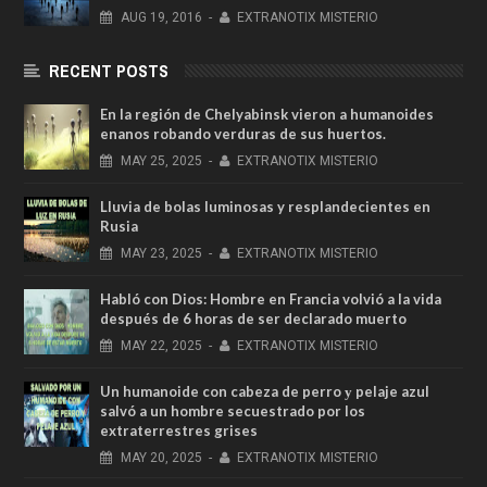
AUG
19,
2016
-
EXTRANOTIX MISTERIO
RECENT POSTS
En la región de Chelyabinsk vieron a humanoides
enanos robando verduras de sus huertos.
MAY
25,
2025
-
EXTRANOTIX MISTERIO
Lluvia de bolas luminosas y resplandecientes en
Rusia
MAY
23,
2025
-
EXTRANOTIX MISTERIO
Habló con Dios: Hombre en Francia volvió a la vida
después de 6 horas de ser declarado muerto
MAY
22,
2025
-
EXTRANOTIX MISTERIO
Un humanoide con cabeza de perro у pelaje azul
salvó a un hombre secuestrado por los
extraterrestres grises
MAY
20,
2025
-
EXTRANOTIX MISTERIO