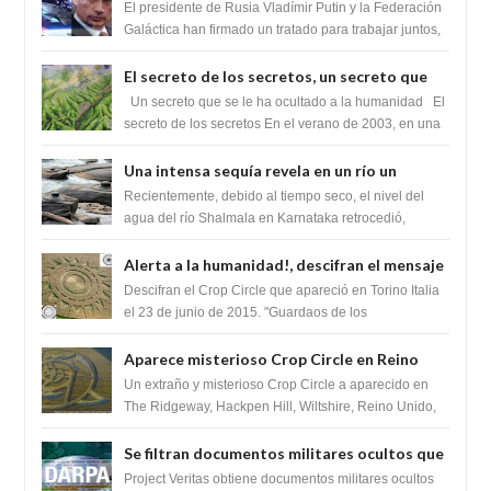
Federación Galactica han firmado un
El presidente de Rusia Vladímir Putin y la Federación
tratado para acabar con los Sionistas?
Galáctica han firmado un tratado para trabajar juntos,
para exponer a todos los Si...
El secreto de los secretos, un secreto que
cambiaría por completo el destino de la
Un secreto que se le ha ocultado a la humanidad El
humanidad
secreto de los secretos En el verano de 2003, en una
zona inexplorada de las m...
Una intensa sequía revela en un río un
impresionante hallazgo de miles de Shiva
Recientemente, debido al tiempo seco, el nivel del
Lingas
agua del río Shalmala en Karnataka retrocedió,
revelando la presencia de miles de Shiv...
Alerta a la humanidad!, descifran el mensaje
del Crop Circle de Torino ,Italia
Descifran el Crop Circle que apareció en Torino Italia
el 23 de junio de 2015. "Guardaos de los
extraterrestres con regalos! Esos ...
Aparece misterioso Crop Circle en Reino
Unido 23 de junio 2016
Un extraño y misterioso Crop Circle a aparecido en
The Ridgeway, Hackpen Hill, Wiltshire, Reino Unido,
fue reportado por Crop circle conec...
Se filtran documentos militares ocultos que
muestran la intención de los NIH de crear el
Project Veritas obtiene documentos militares ocultos