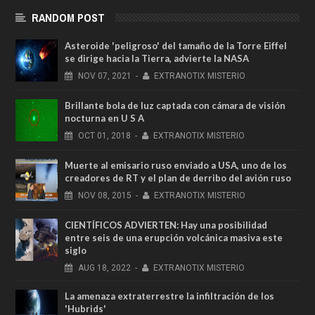
RANDOM POST
Asteroide 'peligroso' del tamaño de la Torre Eiffel
se dirige hacia la Tierra, advierte la NASA
NOV
07,
2021
-
EXTRANOTIX MISTERIO
Brillante bola de luz captada con cámara de visión
nocturna en U S A
OCT
01,
2018
-
EXTRANOTIX MISTERIO
Muerte al emisario ruso enviado a USA, uno de los
creadores de RT y el plan de derribo del avión ruso
NOV
08,
2015
-
EXTRANOTIX MISTERIO
CIENTÍFICOS ADVIERTEN: Hay una posibilidad
entre seis de una erupción volcánica masiva este
siglo
AUG
18,
2022
-
EXTRANOTIX MISTERIO
La amenaza extraterrestre la infiltración de los
'Hubrids'