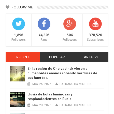
FOLLOW ME
1,896
44,305
506
378,520
Followers
Fans
Followers
Subscribers
RECENT
POPULAR
ARCHIVE
En la región de Chelyabinsk vieron a
humanoides enanos robando verduras de
sus huertos.
MAY
25,
2025
-
EXTRANOTIX MISTERIO
Lluvia de bolas luminosas y
resplandecientes en Rusia
MAY
23,
2025
-
EXTRANOTIX MISTERIO