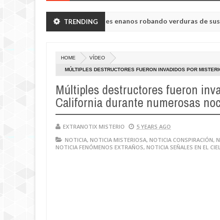
binsk vieron a humanoides enanos robando verduras de sus huertos.
TRENDING
esa Tisul de la región de Kemerovo.
HOME
VÍDEO
MÚLTIPLES DESTRUCTORES FUERON INVADIDOS POR MISTER
Múltiples destructores fueron inva
California durante numerosas no
EXTRANOTIX MISTERIO
5 YEARS AGO
NOTICIA
,
NOTICIA MISTERIOSA
,
NOTICIA CONSPIRACIÓN
,
N
NOTICIA FENÓMENOS EXTRAÑOS
,
NOTICIA SEÑALES EN EL CIE