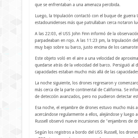
que se enfrentaban a una amenaza percibida.
Luego, la tripulación contactó con el buque de guerra 
estadounidenses más que patrullaban cerca notaron luc
A las 22:03, el USS John Finn informó de la observaci
parpadeaban en rojo. A las 11:23 pm, la tripulación del
muy bajo sobre su barco, justo encima de los camarotes
Este objeto voló en el aire a una velocidad de aproxim
quedarse atrás de la velocidad del barco. Persiguió al
capacidades estaban mucho más allá de las capacidades
La noche siguiente, los drones regresaron y comenzaro
más cerca de la parte continental de California. Se in
de detección avanzados, pero no pudieron detectar est
Esa noche, el enjambre de drones estuvo mucho más act
acercándose regularmente a ellos, alejándose y luego 
Russell observó nueve incursiones de "enjambres de d
Según los registros a bordo del USS Russell, los drone