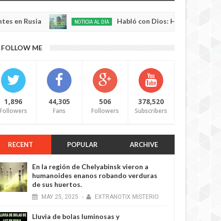
usia
Habló con Dios: Hombre en Francia volvió
NOTICIA AL DÍA
May
22,
0
FOLLOW ME
2025
1,896
44,305
506
378,520
Followers
Fans
Followers
Subscribers
RECENT
POPULAR
ARCHIVE
En la región de Chelyabinsk vieron a
humanoides enanos robando verduras
de sus huertos.
MAY
25,
2025
-
EXTRANOTIX MISTERIO
Lluvia de bolas luminosas y