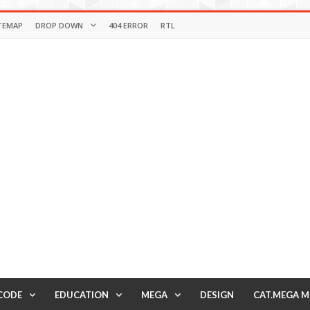
TEMAP
DROP DOWN
404 ERROR
RTL
CODE
EDUCATION
MEGA
DESIGN
CAT.MEGA 