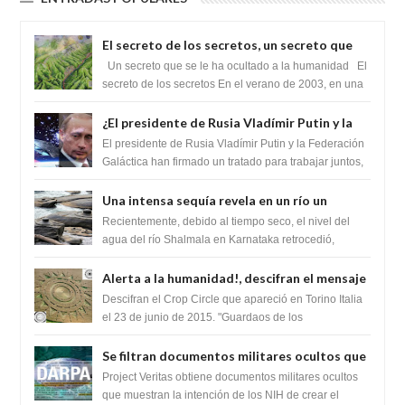
El secreto de los secretos, un secreto que
cambiaría por completo el destino de la
Un secreto que se le ha ocultado a la humanidad El
humanidad
secreto de los secretos En el verano de 2003, en una
zona inexplorada de las m...
¿El presidente de Rusia Vladímir Putin y la
Federación Galactica han firmado un
El presidente de Rusia Vladímir Putin y la Federación
tratado para acabar con los Sionistas?
Galáctica han firmado un tratado para trabajar juntos,
para exponer a todos los Si...
Una intensa sequía revela en un río un
impresionante hallazgo de miles de Shiva
Recientemente, debido al tiempo seco, el nivel del
Lingas
agua del río Shalmala en Karnataka retrocedió,
revelando la presencia de miles de Shiv...
Alerta a la humanidad!, descifran el mensaje
del Crop Circle de Torino ,Italia
Descifran el Crop Circle que apareció en Torino Italia
el 23 de junio de 2015. "Guardaos de los
extraterrestres con regalos! Esos ...
Se filtran documentos militares ocultos que
muestran la intención de los NIH de crear el
Project Veritas obtiene documentos militares ocultos
SARS-CoV-2, utilizando la investigación de
que muestran la intención de los NIH de crear el