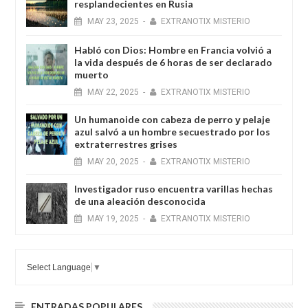
resplandecientes en Rusia
MAY
23,
2025
-
EXTRANOTIX MISTERIO
Habló con Dios: Hombre en Francia volvió a
la vida después de 6 horas de ser declarado
muerto
MAY
22,
2025
-
EXTRANOTIX MISTERIO
Un humanoide con cabeza de perro у pelaje
azul salvó a un hombre secuestrado por los
extraterrestres grises
MAY
20,
2025
-
EXTRANOTIX MISTERIO
Investigador ruso encuentra varillas hechas
de una aleación desconocida
MAY
19,
2025
-
EXTRANOTIX MISTERIO
Select Language
▼
ENTRADAS POPULARES