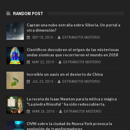
RANDOM POST
Captan una nube extraña sobre Siberia. Un portal a
otra dimensión?
SEP
18,
2016
-
EXTRANOTIX MISTERIO
Científicos descubren el origen de las misteriosas
ondas sísmicas que recorrieron el mundo en 2018
MAY
22,
2019
-
EXTRANOTIX MISTERIO
Increíble un oasis en el desierto de China
JUL
23,
2013
-
EXTRANOTIX MISTERIO
La receta de Isaac Newton para la mítica y mágica
"La piedra filosofal ' ha sido redescubierta.
MAR
26,
2016
-
EXTRANOTIX MISTERIO
OVNI sobre la ciudad de Nueva York provoca la
explosión de transformadores