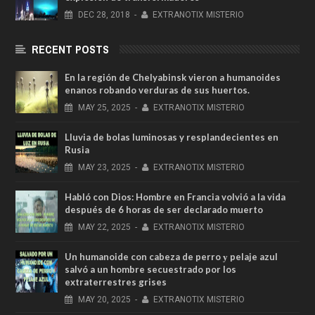
DEC
28,
2018
-
EXTRANOTIX MISTERIO
RECENT POSTS
En la región de Chelyabinsk vieron a humanoides
enanos robando verduras de sus huertos.
MAY
25,
2025
-
EXTRANOTIX MISTERIO
Lluvia de bolas luminosas y resplandecientes en
Rusia
MAY
23,
2025
-
EXTRANOTIX MISTERIO
Habló con Dios: Hombre en Francia volvió a la vida
después de 6 horas de ser declarado muerto
MAY
22,
2025
-
EXTRANOTIX MISTERIO
Un humanoide con cabeza de perro у pelaje azul
salvó a un hombre secuestrado por los
extraterrestres grises
MAY
20,
2025
-
EXTRANOTIX MISTERIO