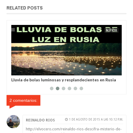
RELATED POSTS
IA
EXTRANOTIX MISTERIO
NOTICIA
EXTRANOT
anos
Lluvia de bolas luminosas y resplandecientes en Rusia
Un 
un 
2 comentarios:
1 DE AGOSTO DE 2015 A LAS 10:12 P.M.
REINALDO RIOS
http://elvocero.com/reinaldo-rios-descifra-misterio-de-