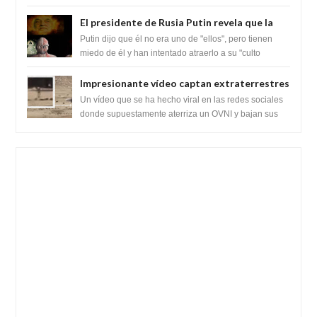
SARS-CoV-2, utilizando la investigaci...
ganancia de función
El presidente de Rusia Putin revela que la
clase dominante en el mundo son los
Putin dijo que él no era uno de "ellos", pero tienen
híbridos reptiles
miedo de él y han intentado atraerlo a su "culto
babilónico antiguo....
Impresionante vídeo captan extraterrestres
bajando de un OVNI en Arabia Saudita
Un vídeo que se ha hecho viral en las redes sociales
donde supuestamente aterriza un OVNI y bajan sus
tripulantes en el desierto en Ara...