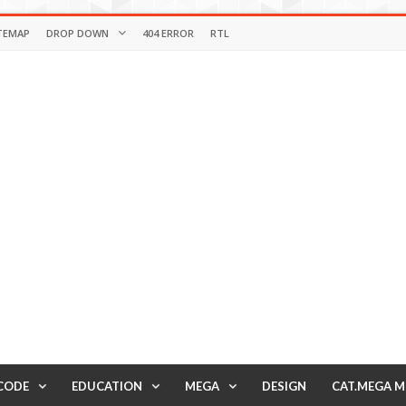
TEMAP
DROP DOWN
404 ERROR
RTL
CODE
EDUCATION
MEGA
DESIGN
CAT.MEGA 