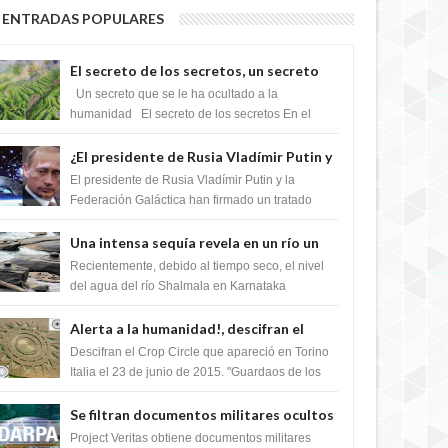
ENTRADAS POPULARES
El secreto de los secretos, un secreto
que cambiaría por completo el destino
Un secreto que se le ha ocultado a la
de la humanidad
humanidad El secreto de los secretos En el
verano de 2003, en una zona inexplorada de las
m...
¿El presidente de Rusia Vladímir Putin y
la Federación Galactica han firmado un
El presidente de Rusia Vladímir Putin y la
tratado para acabar con los Sionistas?
Federación Galáctica han firmado un tratado
para trabajar juntos, para exponer a todos los
Si...
Una intensa sequía revela en un río un
impresionante hallazgo de miles de
Recientemente, debido al tiempo seco, el nivel
Shiva Lingas
del agua del río Shalmala en Karnataka
retrocedió, revelando la presencia de miles de
Shiv...
Alerta a la humanidad!, descifran el
mensaje del Crop Circle de Torino ,Italia
Descifran el Crop Circle que apareció en Torino
Italia el 23 de junio de 2015. "Guardaos de los
extraterrestres con regalos! Esos ...
Se filtran documentos militares ocultos
que muestran la intención de los NIH de
Project Veritas obtiene documentos militares