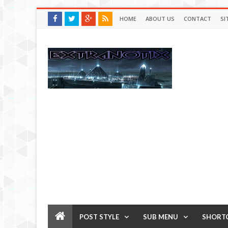
HOME
ABOUT US
CONTACT
SI
POST STYLE
SUB MENU
SHORT