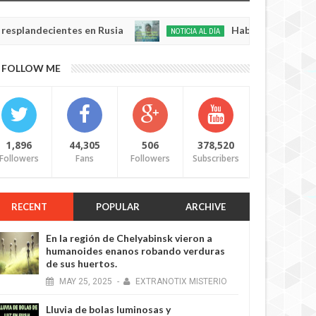
ecientes en Rusia
Habló con Dios: Hombre en F
NOTICIA AL DÍA
May
22,
0
FOLLOW ME
2025
1,896
44,305
506
378,520
Followers
Fans
Followers
Subscribers
RECENT
POPULAR
ARCHIVE
En la región de Chelyabinsk vieron a
humanoides enanos robando verduras
de sus huertos.
MAY
25,
2025
-
EXTRANOTIX MISTERIO
Lluvia de bolas luminosas y