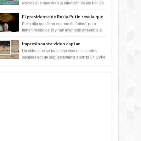
crear el SARS-CoV-2, utilizando la
ocultos que muestran la intención de los NIH de
crear el SARS-CoV-2, utilizando la investigaci...
investigación de ganancia de función
El presidente de Rusia Putin revela que
la clase dominante en el mundo son los
Putin dijo que él no era uno de "ellos", pero
híbridos reptiles
tienen miedo de él y han intentado atraerlo a su
"culto babilónico antiguo....
Impresionante vídeo captan
extraterrestres bajando de un OVNI en
Un vídeo que se ha hecho viral en las redes
Arabia Saudita
sociales donde supuestamente aterriza un OVNI
y bajan sus tripulantes en el desierto en Ara...