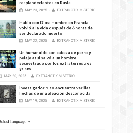
resplandecientes en Rusia
MAY
23,
2025
-
EXTRANOTIX MISTERIO
Habló con Dios: Hombre en Francia
volvió a la vida después de 6 horas de
ser declarado muerto
MAY
22,
2025
-
EXTRANOTIX MISTERIO
Un humanoide con cabeza de perro у
pelaje azul salvó a un hombre
secuestrado por los extraterrestres
grises
MAY
20,
2025
-
EXTRANOTIX MISTERIO
Investigador ruso encuentra varillas
hechas de una aleación desconocida
MAY
19,
2025
-
EXTRANOTIX MISTERIO
Select Language
▼