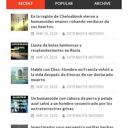
RECENT
POPULAR
ARCHIVE
En la región de Chelyabinsk vieron a
humanoides enanos robando verduras de
sus huertos.
MAY
25,
2025
-
EXTRANOTIX MISTERIO
Lluvia de bolas luminosas y
resplandecientes en Rusia
MAY
23,
2025
-
EXTRANOTIX MISTERIO
Habló con Dios: Hombre en Francia volvió a
la vida después de 6 horas de ser declarado
muerto
MAY
22,
2025
-
EXTRANOTIX MISTERIO
Un humanoide con cabeza de perro у pelaje
azul salvó a un hombre secuestrado por los
extraterrestres grises
MAY
20,
2025
-
EXTRANOTIX MISTERIO
Investigador ruso encuentra varillas hechas