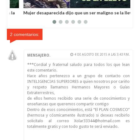
En la región de Chelyabinsk vieron a humanoides enanos
Llu
robando verduras de sus huertos.
2 comentarios:
4 DE AGOSTO DE 2015 A LAS 3:43 P.M.
MENSAJERO.
***Cordial y fraternal saludo para todos los que lean
este comentario.
Hace años pertenezco a un grupo de contacto con
INTELIGENCIAS SUPERIORES a quien nosotros por cariño
y respeto llamamos Hermanos Mayores o Guías
Extraterrestres,
de ellos hemos recibido una serie de conocimientos y
enseñanzas que queremos compartir contigo
Dentro de esos conocimientos, está “El PLAN COSMICO”
(hermosa y cósmicamente ilustrado) si deseas recibirlo
solicítalo al correo Xolar33344@hotmail.com es
totalmente gratis y con todo gusto te será enviado.