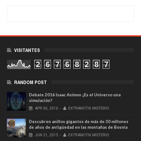
VISITANTES
2
6
7
6
8
2
8
7
RANDOM POST
Debate 2016 Isaac Asimov ¿Es el Universo una
simulación?
APR
06,
2016
-
EXTRANOTIX MISTERIO
Descubren anillos gigantes de más de 30 millones
de años de antigüedad en las montañas de Bosnia
JUN
21,
2015
-
EXTRANOTIX MISTERIO