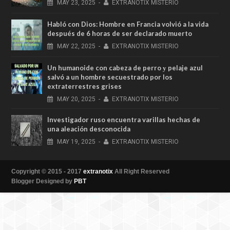
MAY
23,
2025
-
EXTRANOTIX MISTERIO
Habló con Dios: Hombre en Francia volvió a la vida
después de 6 horas de ser declarado muerto
MAY
22,
2025
-
EXTRANOTIX MISTERIO
Un humanoide con cabeza de perro у pelaje azul
salvó a un hombre secuestrado por los
extraterrestres grises
MAY
20,
2025
-
EXTRANOTIX MISTERIO
Investigador ruso encuentra varillas hechas de
una aleación desconocida
MAY
19,
2025
-
EXTRANOTIX MISTERIO
Copyright © 2015 - 2017
extranotix
All Right Reserved
Blogger Designed by
PBT