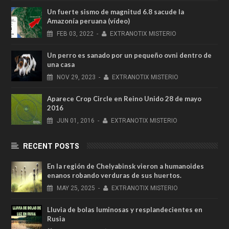
Un fuerte sismo de magnitud 6.8 sacude la
Amazonía peruana (vídeo)
FEB
03,
2022
-
EXTRANOTIX MISTERIO
Un perro es sanado por un pequeño ovni dentro de
una casa
NOV
29,
2023
-
EXTRANOTIX MISTERIO
Aparece Crop Circle en Reino Unido 28 de mayo
2016
JUN
01,
2016
-
EXTRANOTIX MISTERIO
RECENT POSTS
En la región de Chelyabinsk vieron a humanoides
enanos robando verduras de sus huertos.
MAY
25,
2025
-
EXTRANOTIX MISTERIO
Lluvia de bolas luminosas y resplandecientes en
Rusia