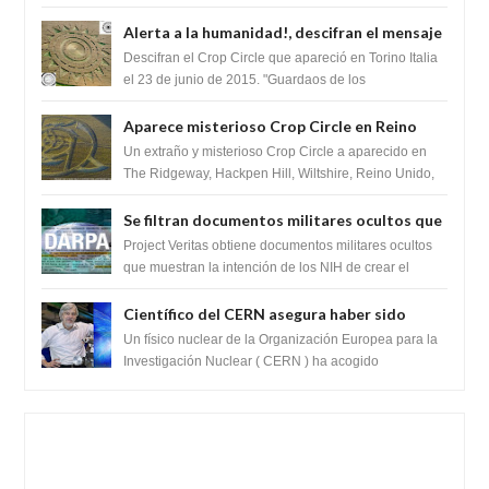
revelando la presencia de miles de Shiv...
Alerta a la humanidad!, descifran el mensaje
del Crop Circle de Torino ,Italia
Descifran el Crop Circle que apareció en Torino Italia
el 23 de junio de 2015. "Guardaos de los
extraterrestres con regalos! Esos ...
Aparece misterioso Crop Circle en Reino
Unido 23 de junio 2016
Un extraño y misterioso Crop Circle a aparecido en
The Ridgeway, Hackpen Hill, Wiltshire, Reino Unido,
fue reportado por Crop circle conec...
Se filtran documentos militares ocultos que
muestran la intención de los NIH de crear el
Project Veritas obtiene documentos militares ocultos
SARS-CoV-2, utilizando la investigación de
que muestran la intención de los NIH de crear el
SARS-CoV-2, utilizando la investigaci...
ganancia de función
Científico del CERN asegura haber sido
ayudado por seres de luz durante una
Un físico nuclear de la Organización Europea para la
prueba del Colisionador de Hadrones
Investigación Nuclear ( CERN ) ha acogido
recientemente el cristianismo en su corazó...