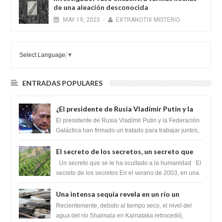
de una aleación desconocida
MAY
19,
2025
-
EXTRANOTIX MISTERIO
Select Language
▼
ENTRADAS POPULARES
¿El presidente de Rusia Vladímir Putin y la
Federación Galactica han firmado un
El presidente de Rusia Vladímir Putin y la Federación
tratado para acabar con los Sionistas?
Galáctica han firmado un tratado para trabajar juntos,
para exponer a todos los Si...
El secreto de los secretos, un secreto que
cambiaría por completo el destino de la
Un secreto que se le ha ocultado a la humanidad El
humanidad
secreto de los secretos En el verano de 2003, en una
zona inexplorada de las m...
Una intensa sequía revela en un río un
impresionante hallazgo de miles de Shiva
Recientemente, debido al tiempo seco, el nivel del
Lingas
agua del río Shalmala en Karnataka retrocedió,