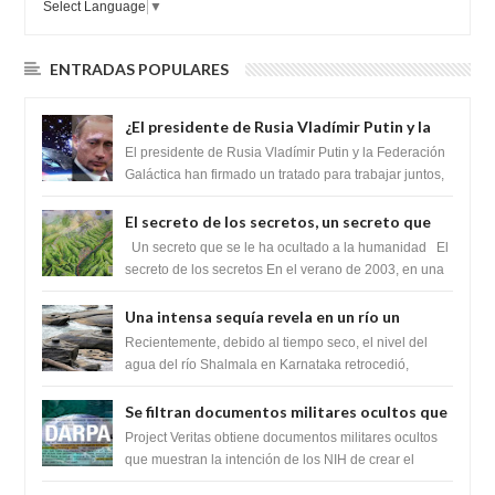
Select Language
▼
ENTRADAS POPULARES
¿El presidente de Rusia Vladímir Putin y la
Federación Galactica han firmado un
El presidente de Rusia Vladímir Putin y la Federación
tratado para acabar con los Sionistas?
Galáctica han firmado un tratado para trabajar juntos,
para exponer a todos los Si...
El secreto de los secretos, un secreto que
cambiaría por completo el destino de la
Un secreto que se le ha ocultado a la humanidad El
humanidad
secreto de los secretos En el verano de 2003, en una
zona inexplorada de las m...
Una intensa sequía revela en un río un
impresionante hallazgo de miles de Shiva
Recientemente, debido al tiempo seco, el nivel del
Lingas
agua del río Shalmala en Karnataka retrocedió,
revelando la presencia de miles de Shiv...
Se filtran documentos militares ocultos que
muestran la intención de los NIH de crear el
Project Veritas obtiene documentos militares ocultos
SARS-CoV-2, utilizando la investigación de
que muestran la intención de los NIH de crear el
SARS-CoV-2, utilizando la investigaci...
ganancia de función