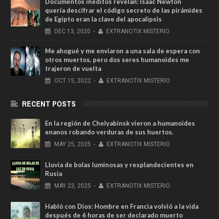
Documentos inéditos revelan: Isaac Newton
quería descifrar el código secreto de las pirámides
de Egipto eran la clave del apocalipsis
DEC
13,
2020
-
EXTRANOTIX MISTERIO
Me ahogué y me enviaron a una sala de espera con
otros muertos, pero dos seres humanoides me
trajeron de vuelta
OCT
15,
2022
-
EXTRANOTIX MISTERIO
RECENT POSTS
En la región de Chelyabinsk vieron a humanoides
enanos robando verduras de sus huertos.
MAY
25,
2025
-
EXTRANOTIX MISTERIO
Lluvia de bolas luminosas y resplandecientes en
Rusia
MAY
23,
2025
-
EXTRANOTIX MISTERIO
Habló con Dios: Hombre en Francia volvió a la vida
después de 6 horas de ser declarado muerto