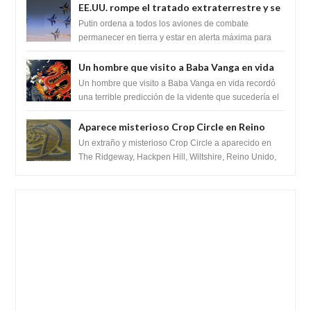
EE.UU. rompe el tratado extraterrestre y se
prepara para destruir el misterioso satélite
Putin ordena a todos los aviones de combate
"Caballero Negro"
permanecer en tierra y estar en alerta máxima para
despegar, después de que Obama rompe el ...
Un hombre que visito a Baba Vanga en vida
recordó la terrible predicción de la vidente
Un hombre que visito a Baba Vanga en vida recordó
para febrero de 2022.
una terrible predicción de la vidente que sucedería el
2 de febrero de 2022. Según el pron...
Aparece misterioso Crop Circle en Reino
Unido 23 de junio 2016
Un extraño y misterioso Crop Circle a aparecido en
The Ridgeway, Hackpen Hill, Wiltshire, Reino Unido,
fue reportado por Crop circle conec...