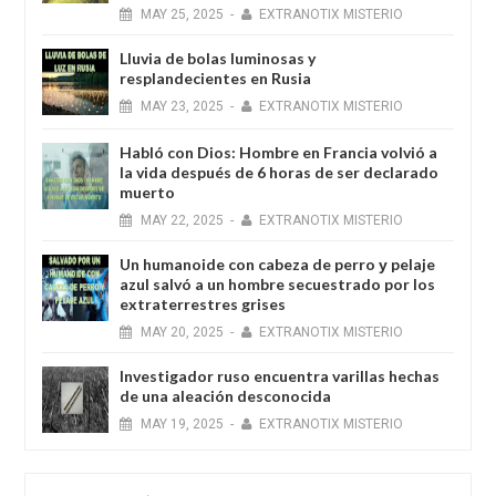
MAY
25,
2025
-
EXTRANOTIX MISTERIO
Lluvia de bolas luminosas y
resplandecientes en Rusia
MAY
23,
2025
-
EXTRANOTIX MISTERIO
Habló con Dios: Hombre en Francia volvió a
la vida después de 6 horas de ser declarado
muerto
MAY
22,
2025
-
EXTRANOTIX MISTERIO
Un humanoide con cabeza de perro у pelaje
azul salvó a un hombre secuestrado por los
extraterrestres grises
MAY
20,
2025
-
EXTRANOTIX MISTERIO
Investigador ruso encuentra varillas hechas
de una aleación desconocida
MAY
19,
2025
-
EXTRANOTIX MISTERIO