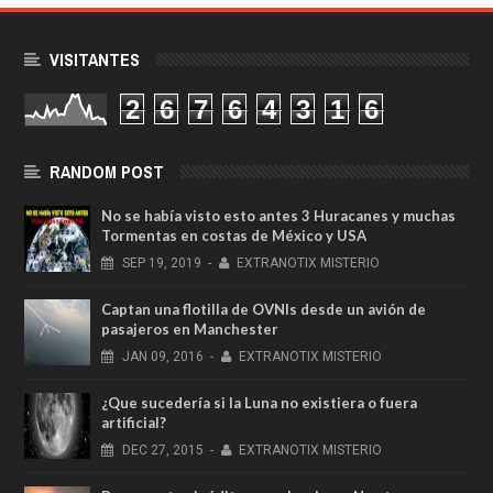
VISITANTES
2
6
7
6
4
3
1
6
RANDOM POST
No se había visto esto antes 3 Huracanes y muchas
Tormentas en costas de México y USA
SEP
19,
2019
-
EXTRANOTIX MISTERIO
Captan una flotilla de OVNIs desde un avión de
pasajeros en Manchester
JAN
09,
2016
-
EXTRANOTIX MISTERIO
¿Que sucedería si la Luna no existiera o fuera
artificial?
DEC
27,
2015
-
EXTRANOTIX MISTERIO