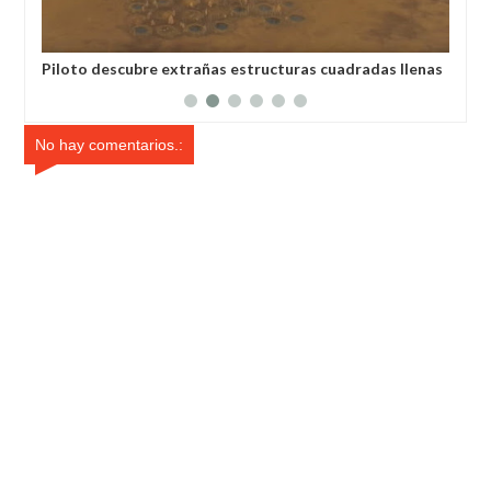
Piloto descubre extrañas estructuras cuadradas llenas
Extraño
de agujeros en Rusia
agosto
No hay comentarios.: