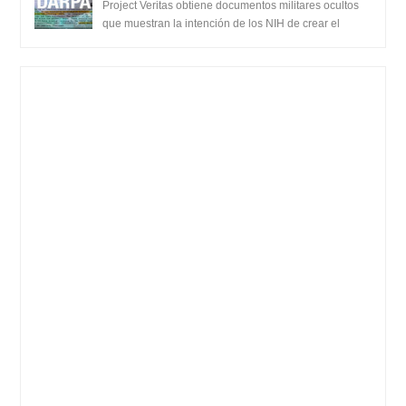
muestran la intención de los NIH de crear el
Project Veritas obtiene documentos militares ocultos
SARS-CoV-2, utilizando la investigación de
que muestran la intención de los NIH de crear el
SARS-CoV-2, utilizando la investigaci...
ganancia de función