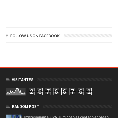
FOLLOW US ON FACEBOOK
VISITANTES
2
6
7
6
6
7
6
1
RANDOM POST
Impresionante OVNI luminoso es captado en video