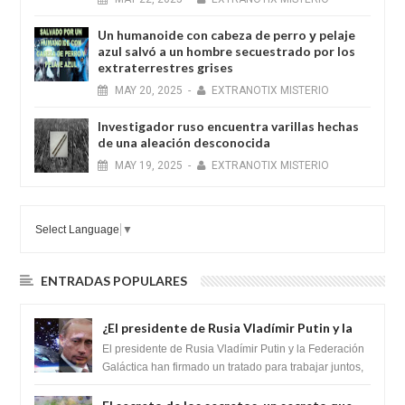
Un humanoide con cabeza de perro у pelaje
azul salvó a un hombre secuestrado por los
extraterrestres grises
MAY
20,
2025
-
EXTRANOTIX MISTERIO
Investigador ruso encuentra varillas hechas
de una aleación desconocida
MAY
19,
2025
-
EXTRANOTIX MISTERIO
Select Language
▼
ENTRADAS POPULARES
¿El presidente de Rusia Vladímir Putin y la
Federación Galactica han firmado un
El presidente de Rusia Vladímir Putin y la Federación
tratado para acabar con los Sionistas?
Galáctica han firmado un tratado para trabajar juntos,
para exponer a todos los Si...