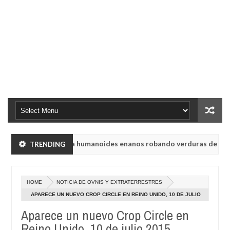
lyabinsk vieron a humanoides enanos robando verduras de sus huert
TRENDING
ón de radio rusa UVB-76, conocida como la radio del fin del mundo v
HOME
NOTICIA DE OVNIS Y EXTRATERRESTRES
lyabinsk vieron a humanoides enanos robando verduras de sus huert
APARECE UN NUEVO CROP CIRCLE EN REINO UNIDO, 10 DE JULIO
2015
Aparece un nuevo Crop Circle en
ón de radio rusa UVB-76, conocida como la radio del fin del mundo v
Reino Unido, 10 de julio 2015