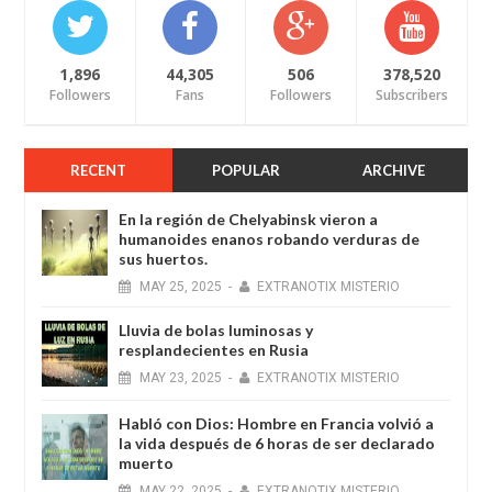
1,896
44,305
506
378,520
Followers
Fans
Followers
Subscribers
RECENT
POPULAR
ARCHIVE
En la región de Chelyabinsk vieron a
humanoides enanos robando verduras de
sus huertos.
MAY
25,
2025
-
EXTRANOTIX MISTERIO
Lluvia de bolas luminosas y
resplandecientes en Rusia
MAY
23,
2025
-
EXTRANOTIX MISTERIO
Habló con Dios: Hombre en Francia volvió a
la vida después de 6 horas de ser declarado
muerto
MAY
22,
2025
-
EXTRANOTIX MISTERIO