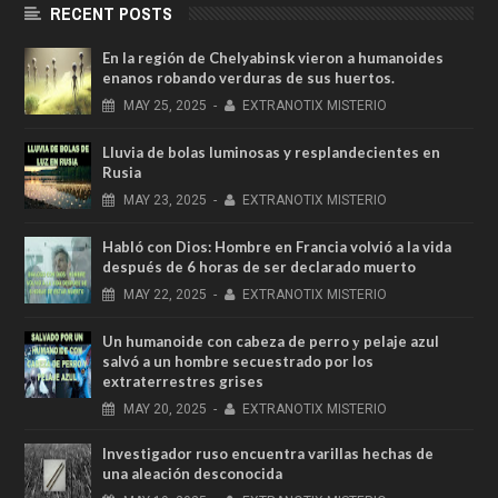
RECENT POSTS
En la región de Chelyabinsk vieron a humanoides
enanos robando verduras de sus huertos.
MAY
25,
2025
-
EXTRANOTIX MISTERIO
Lluvia de bolas luminosas y resplandecientes en
Rusia
MAY
23,
2025
-
EXTRANOTIX MISTERIO
Habló con Dios: Hombre en Francia volvió a la vida
después de 6 horas de ser declarado muerto
MAY
22,
2025
-
EXTRANOTIX MISTERIO
Un humanoide con cabeza de perro у pelaje azul
salvó a un hombre secuestrado por los
extraterrestres grises
MAY
20,
2025
-
EXTRANOTIX MISTERIO
Investigador ruso encuentra varillas hechas de
una aleación desconocida