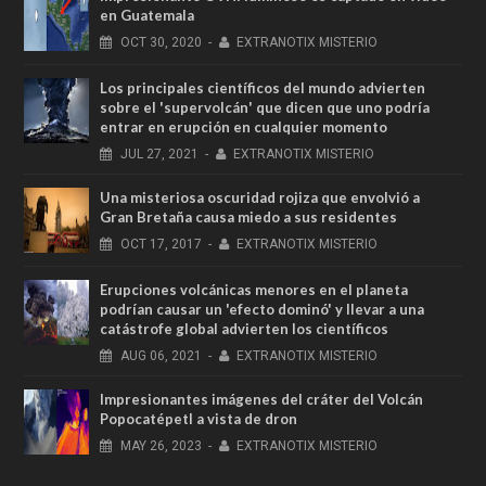
en Guatemala
OCT
30,
2020
-
EXTRANOTIX MISTERIO
Los principales científicos del mundo advierten
sobre el 'supervolcán' que dicen que uno podría
entrar en erupción en cualquier momento
JUL
27,
2021
-
EXTRANOTIX MISTERIO
Una misteriosa oscuridad rojiza que envolvió a
Gran Bretaña causa miedo a sus residentes
OCT
17,
2017
-
EXTRANOTIX MISTERIO
Erupciones volcánicas menores en el planeta
podrían causar un 'efecto dominó' y llevar a una
catástrofe global advierten los científicos
AUG
06,
2021
-
EXTRANOTIX MISTERIO
Impresionantes imágenes del cráter del Volcán
Popocatépetl a vista de dron
MAY
26,
2023
-
EXTRANOTIX MISTERIO