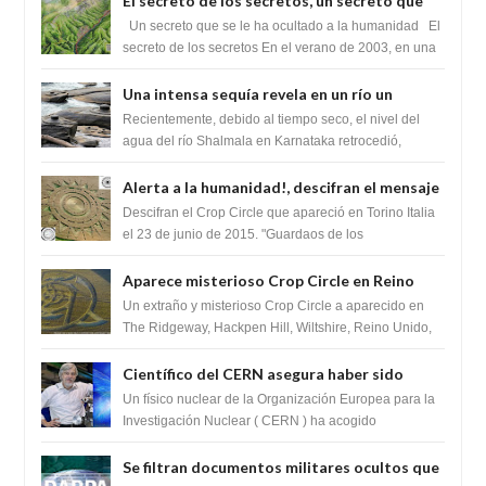
El secreto de los secretos, un secreto que
cambiaría por completo el destino de la
Un secreto que se le ha ocultado a la humanidad El
humanidad
secreto de los secretos En el verano de 2003, en una
zona inexplorada de las m...
Una intensa sequía revela en un río un
impresionante hallazgo de miles de Shiva
Recientemente, debido al tiempo seco, el nivel del
Lingas
agua del río Shalmala en Karnataka retrocedió,
revelando la presencia de miles de Shiv...
Alerta a la humanidad!, descifran el mensaje
del Crop Circle de Torino ,Italia
Descifran el Crop Circle que apareció en Torino Italia
el 23 de junio de 2015. "Guardaos de los
extraterrestres con regalos! Esos ...
Aparece misterioso Crop Circle en Reino
Unido 23 de junio 2016
Un extraño y misterioso Crop Circle a aparecido en
The Ridgeway, Hackpen Hill, Wiltshire, Reino Unido,
fue reportado por Crop circle conec...
Científico del CERN asegura haber sido
ayudado por seres de luz durante una
Un físico nuclear de la Organización Europea para la
prueba del Colisionador de Hadrones
Investigación Nuclear ( CERN ) ha acogido
recientemente el cristianismo en su corazó...
Se filtran documentos militares ocultos que