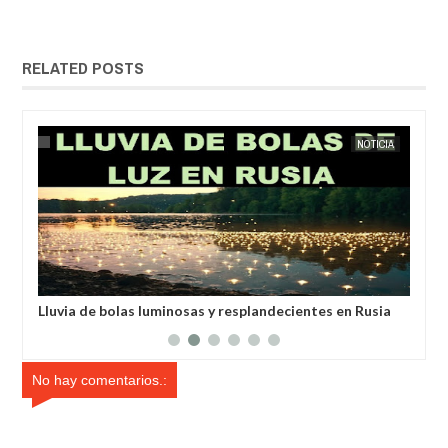
RELATED POSTS
IA
EXTRANOTIX MISTERIO
NOTICIA
EXTRANOT
anos
Lluvia de bolas luminosas y resplandecientes en Rusia
Un 
un 
No hay comentarios.: