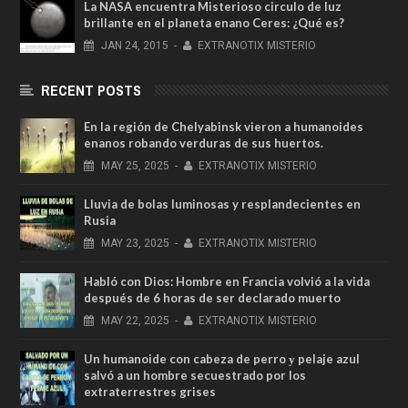
La NASA encuentra Misterioso circulo de luz
brillante en el planeta enano Ceres: ¿Qué es?
JAN
24,
2015
-
EXTRANOTIX MISTERIO
RECENT POSTS
En la región de Chelyabinsk vieron a humanoides
enanos robando verduras de sus huertos.
MAY
25,
2025
-
EXTRANOTIX MISTERIO
Lluvia de bolas luminosas y resplandecientes en
Rusia
MAY
23,
2025
-
EXTRANOTIX MISTERIO
Habló con Dios: Hombre en Francia volvió a la vida
después de 6 horas de ser declarado muerto
MAY
22,
2025
-
EXTRANOTIX MISTERIO
Un humanoide con cabeza de perro у pelaje azul
salvó a un hombre secuestrado por los
extraterrestres grises