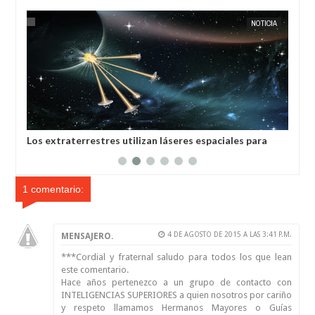
NOTICIA
EXTRANOTIX MISTERIO
utilizan láseres espaciales para
La guerra en el espacio cambia
firman científicos de la India
humanidad, afirma general e
1 comentario:
4 DE AGOSTO DE 2015 A LAS 3:41 P.M.
MENSAJERO.
***Cordial y fraternal saludo para todos los que lean
este comentario.
Hace años pertenezco a un grupo de contacto con
INTELIGENCIAS SUPERIORES a quien nosotros por cariño
y respeto llamamos Hermanos Mayores o Guías