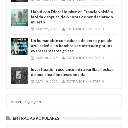
Habló con Dios: Hombre en Francia volvió a
la vida después de 6 horas de ser declarado
muerto
MAY
22,
2025
-
EXTRANOTIX MISTERIO
Un humanoide con cabeza de perro у pelaje
azul salvó a un hombre secuestrado por los
extraterrestres grises
MAY
20,
2025
-
EXTRANOTIX MISTERIO
Investigador ruso encuentra varillas hechas
de una aleación desconocida
MAY
19,
2025
-
EXTRANOTIX MISTERIO
Select Language
▼
ENTRADAS POPULARES