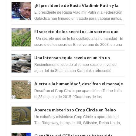
¿El presidente de Rusia Vladímir Putin y la
Federación Galactica han firmado un
El presidente de Rusia Vladímir Putin y la Federación
tratado para acabar con los Sionistas?
Galáctica han firmado un tratado para trabajar juntos,
para exponer a todos los Si...
El secreto de los secretos, un secreto que
cambiaría por completo el destino de la
Un secreto que se le ha ocultado a la humanidad El
humanidad
secreto de los secretos En el verano de 2003, en una
zona inexplorada de las m...
Una intensa sequía revela en un río un
impresionante hallazgo de miles de Shiva
Recientemente, debido al tiempo seco, el nivel del
Lingas
agua del río Shalmala en Karnataka retrocedió,
revelando la presencia de miles de Shiv...
Alerta a la humanidad!, descifran el mensaje
del Crop Circle de Torino ,Italia
Descifran el Crop Circle que apareció en Torino Italia
el 23 de junio de 2015. "Guardaos de los
extraterrestres con regalos! Esos ...
Aparece misterioso Crop Circle en Reino
Unido 23 de junio 2016
Un extraño y misterioso Crop Circle a aparecido en
The Ridgeway, Hackpen Hill, Wiltshire, Reino Unido,
fue reportado por Crop circle conec...
Científico del CERN asegura haber sido