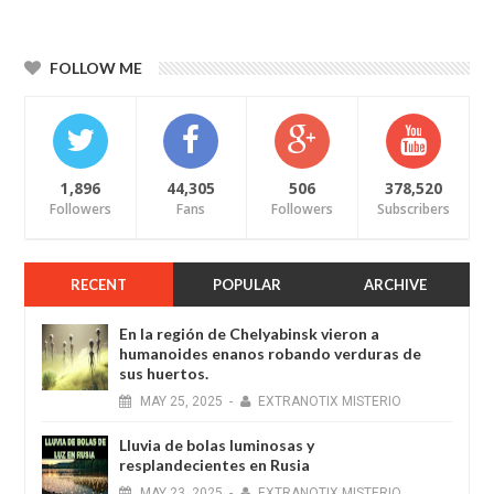
FOLLOW ME
1,896
44,305
506
378,520
Followers
Fans
Followers
Subscribers
RECENT
POPULAR
ARCHIVE
En la región de Chelyabinsk vieron a
humanoides enanos robando verduras de
sus huertos.
MAY
25,
2025
-
EXTRANOTIX MISTERIO
Lluvia de bolas luminosas y
resplandecientes en Rusia
MAY
23,
2025
-
EXTRANOTIX MISTERIO