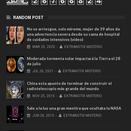
2
6
7
6
6
8
2
4
RANDOM POST
No se arriesgue, solo míreme, mujer de 39 años da
una advertencia severa desde su cama de hospital
de cuidados intensivos (vídeo)
MAR
20,
2020
-
EXTRANOTIX MISTERIO
Moderada tormenta solar impactará la Tierra el 28
de julio
JUL
26,
2021
-
EXTRANOTIX MISTERIO
China esta apunto de terminar de construir el
radiotelescopio más grande del mundo
NOV
25,
2015
-
EXTRANOTIX MISTERIO
Sale a la luz una gran mentira que ocultaba la NASA
JUN
26,
2015
-
EXTRANOTIX MISTERIO