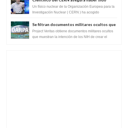
ayudado por seres de luz durante una
Un físico nuclear de la Organización Europea para la
prueba del Colisionador de Hadrones
Investigación Nuclear ( CERN ) ha acogido
recientemente el cristianismo en su corazó...
Se filtran documentos militares ocultos que
muestran la intención de los NIH de crear el
Project Veritas obtiene documentos militares ocultos
SARS-CoV-2, utilizando la investigación de
que muestran la intención de los NIH de crear el
SARS-CoV-2, utilizando la investigaci...
ganancia de función