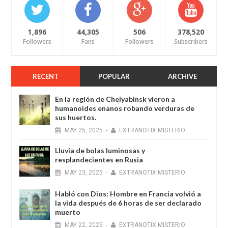
1,896
44,305
506
378,520
Followers
Fans
Followers
Subscribers
RECENT
POPULAR
ARCHIVE
En la región de Chelyabinsk vieron a
humanoides enanos robando verduras de
sus huertos.
MAY
25,
2025
-
EXTRANOTIX MISTERIO
Lluvia de bolas luminosas y
resplandecientes en Rusia
MAY
23,
2025
-
EXTRANOTIX MISTERIO
Habló con Dios: Hombre en Francia volvió a
la vida después de 6 horas de ser declarado
muerto
MAY
22,
2025
-
EXTRANOTIX MISTERIO