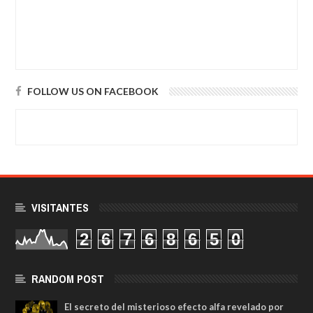
FOLLOW US ON FACEBOOK
VISITANTES
2
6
7
6
8
6
5
0
RANDOM POST
El secreto del misterioso efecto alfa revelado por