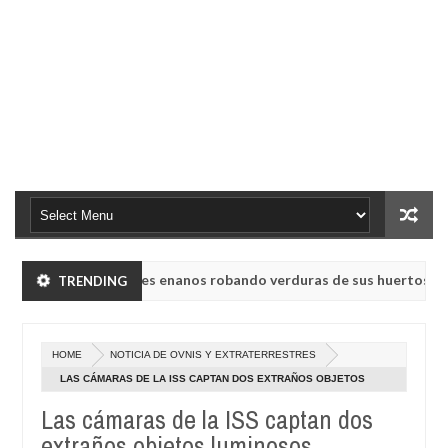
ieron a humanoides enanos robando verduras de sus huertos.
TRENDING
May
23,
o rusa UVB-76, conocida como la radio del fin del mundo volvió a emi
0
2025
HOME
NOTICIA DE OVNIS Y EXTRATERRESTRES
ieron a humanoides enanos robando verduras de sus huertos.
LAS CÁMARAS DE LA ISS CAPTAN DOS EXTRAÑOS OBJETOS
May
LUMINOSOS
23,
Las cámaras de la ISS captan dos
o rusa UVB-76, conocida como la radio del fin del mundo volvió a emi
0
2025
extraños objetos luminosos