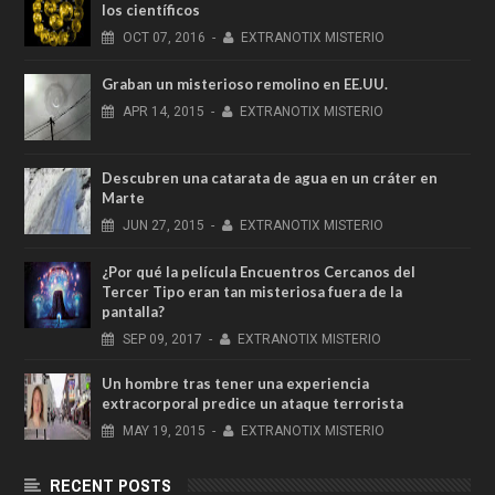
los científicos
OCT
07,
2016
-
EXTRANOTIX MISTERIO
Graban un misterioso remolino en EE.UU.
APR
14,
2015
-
EXTRANOTIX MISTERIO
Descubren una catarata de agua en un cráter en
Marte
JUN
27,
2015
-
EXTRANOTIX MISTERIO
¿Por qué la película Encuentros Cercanos del
Tercer Tipo eran tan misteriosa fuera de la
pantalla?
SEP
09,
2017
-
EXTRANOTIX MISTERIO
Un hombre tras tener una experiencia
extracorporal predice un ataque terrorista
MAY
19,
2015
-
EXTRANOTIX MISTERIO
RECENT POSTS