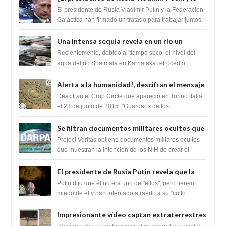
Federación Galactica han firmado un
El presidente de Rusia Vladímir Putin y la Federación
tratado para acabar con los Sionistas?
Galáctica han firmado un tratado para trabajar juntos,
para exponer a todos los Si...
Una intensa sequía revela en un río un
impresionante hallazgo de miles de Shiva
Recientemente, debido al tiempo seco, el nivel del
Lingas
agua del río Shalmala en Karnataka retrocedió,
revelando la presencia de miles de Shiv...
Alerta a la humanidad!, descifran el mensaje
del Crop Circle de Torino ,Italia
Descifran el Crop Circle que apareció en Torino Italia
el 23 de junio de 2015. "Guardaos de los
extraterrestres con regalos! Esos ...
Se filtran documentos militares ocultos que
muestran la intención de los NIH de crear el
Project Veritas obtiene documentos militares ocultos
SARS-CoV-2, utilizando la investigación de
que muestran la intención de los NIH de crear el
SARS-CoV-2, utilizando la investigaci...
ganancia de función
El presidente de Rusia Putin revela que la
clase dominante en el mundo son los
Putin dijo que él no era uno de "ellos", pero tienen
híbridos reptiles
miedo de él y han intentado atraerlo a su "culto
babilónico antiguo....
Impresionante vídeo captan extraterrestres
bajando de un OVNI en Arabia Saudita