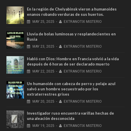
En la región de Chelyabinsk vieron a humanoides
enanos robando verduras de sus huertos.
MAY
25,
2025
-
EXTRANOTIX MISTERIO
Lluvia de bolas luminosas y resplandecientes en
Rusia
MAY
23,
2025
-
EXTRANOTIX MISTERIO
Habló con Dios: Hombre en Francia volvió a la vida
después de 6 horas de ser declarado muerto
MAY
22,
2025
-
EXTRANOTIX MISTERIO
Un humanoide con cabeza de perro у pelaje azul
salvó a un hombre secuestrado por los
extraterrestres grises
MAY
20,
2025
-
EXTRANOTIX MISTERIO
Investigador ruso encuentra varillas hechas de
una aleación desconocida
MAY
19,
2025
-
EXTRANOTIX MISTERIO