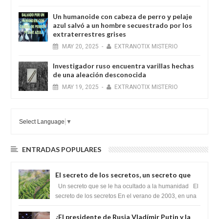
Un humanoide con cabeza de perro у pelaje
azul salvó a un hombre secuestrado por los
extraterrestres grises
MAY
20,
2025
-
EXTRANOTIX MISTERIO
Investigador ruso encuentra varillas hechas
de una aleación desconocida
MAY
19,
2025
-
EXTRANOTIX MISTERIO
Select Language
▼
ENTRADAS POPULARES
El secreto de los secretos, un secreto que
cambiaría por completo el destino de la
Un secreto que se le ha ocultado a la humanidad El
humanidad
secreto de los secretos En el verano de 2003, en una
zona inexplorada de las m...
¿El presidente de Rusia Vladímir Putin y la