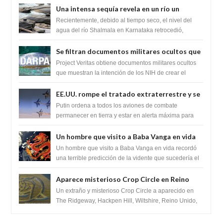
Una intensa sequía revela en un río un
impresionante hallazgo de miles de Shiva
Recientemente, debido al tiempo seco, el nivel del
Lingas
agua del río Shalmala en Karnataka retrocedió,
revelando la presencia de miles de Shiv...
Se filtran documentos militares ocultos que
muestran la intención de los NIH de crear el
Project Veritas obtiene documentos militares ocultos
SARS-CoV-2, utilizando la investigación de
que muestran la intención de los NIH de crear el
SARS-CoV-2, utilizando la investigaci...
ganancia de función
EE.UU. rompe el tratado extraterrestre y se
prepara para destruir el misterioso satélite
Putin ordena a todos los aviones de combate
"Caballero Negro"
permanecer en tierra y estar en alerta máxima para
despegar, después de que Obama rompe el ...
Un hombre que visito a Baba Vanga en vida
recordó la terrible predicción de la vidente
Un hombre que visito a Baba Vanga en vida recordó
para febrero de 2022.
una terrible predicción de la vidente que sucedería el
2 de febrero de 2022. Según el pron...
Aparece misterioso Crop Circle en Reino
Unido 23 de junio 2016
Un extraño y misterioso Crop Circle a aparecido en
The Ridgeway, Hackpen Hill, Wiltshire, Reino Unido,
fue reportado por Crop circle conec...