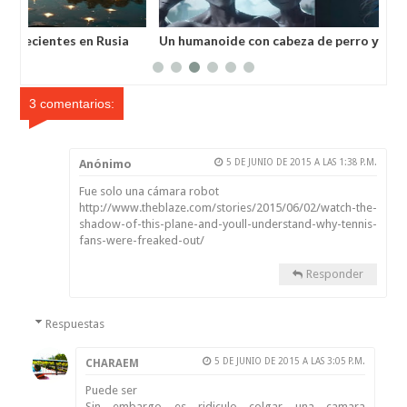
a
Un humanoide con cabeza de perro у pelaje azul salvó a
Inv
un hombre secuestrado por los extraterrestres grises
ale
3 comentarios:
Anónimo
5 DE JUNIO DE 2015 A LAS 1:38 P.M.
Fue solo una cámara robot
http://www.theblaze.com/stories/2015/06/02/watch-the-
shadow-of-this-plane-and-youll-understand-why-tennis-
fans-were-freaked-out/
Responder
Respuestas
5 DE JUNIO DE 2015 A LAS 3:05 P.M.
CHARAEM
Puede ser
Sin embargo es ridiculo colgar una camara