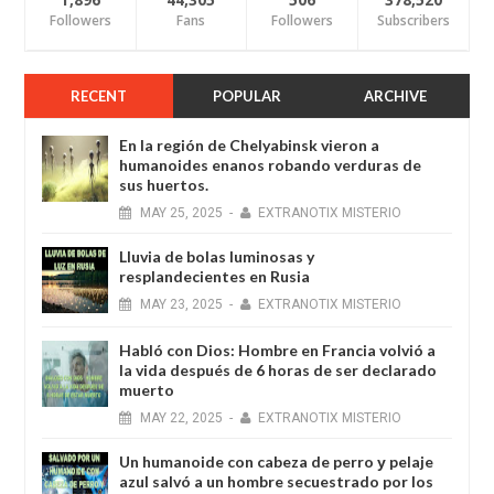
Followers
Fans
Followers
Subscribers
RECENT
POPULAR
ARCHIVE
En la región de Chelyabinsk vieron a
humanoides enanos robando verduras de
sus huertos.
MAY
25,
2025
-
EXTRANOTIX MISTERIO
Lluvia de bolas luminosas y
resplandecientes en Rusia
MAY
23,
2025
-
EXTRANOTIX MISTERIO
Habló con Dios: Hombre en Francia volvió a
la vida después de 6 horas de ser declarado
muerto
MAY
22,
2025
-
EXTRANOTIX MISTERIO
Un humanoide con cabeza de perro у pelaje
azul salvó a un hombre secuestrado por los