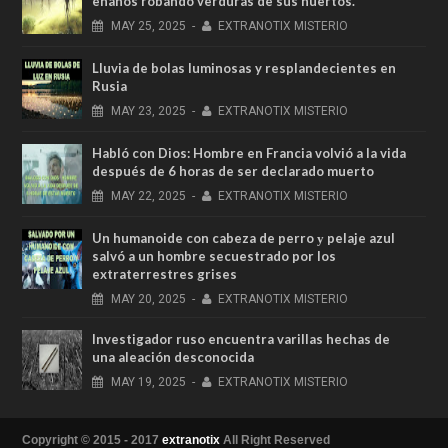
enanos robando verduras de sus huertos.
MAY
25,
2025
-
EXTRANOTIX MISTERIO
Lluvia de bolas luminosas y resplandecientes en
Rusia
MAY
23,
2025
-
EXTRANOTIX MISTERIO
Habló con Dios: Hombre en Francia volvió a la vida
después de 6 horas de ser declarado muerto
MAY
22,
2025
-
EXTRANOTIX MISTERIO
Un humanoide con cabeza de perro у pelaje azul
salvó a un hombre secuestrado por los
extraterrestres grises
MAY
20,
2025
-
EXTRANOTIX MISTERIO
Investigador ruso encuentra varillas hechas de
una aleación desconocida
MAY
19,
2025
-
EXTRANOTIX MISTERIO
Copyright © 2015 - 2017
extranotix
All Right Reserved