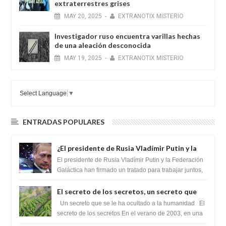
extraterrestres grises
MAY
20,
2025
-
EXTRANOTIX MISTERIO
Investigador ruso encuentra varillas hechas
de una aleación desconocida
MAY
19,
2025
-
EXTRANOTIX MISTERIO
Select Language
▼
ENTRADAS POPULARES
¿El presidente de Rusia Vladímir Putin y la
Federación Galactica han firmado un
El presidente de Rusia Vladímir Putin y la Federación
tratado para acabar con los Sionistas?
Galáctica han firmado un tratado para trabajar juntos,
para exponer a todos los Si...
El secreto de los secretos, un secreto que
cambiaría por completo el destino de la
Un secreto que se le ha ocultado a la humanidad El
humanidad
secreto de los secretos En el verano de 2003, en una
zona inexplorada de las m...