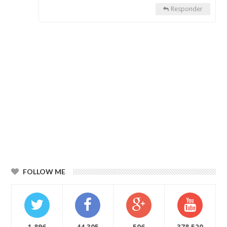
Responder
FOLLOW ME
1,896
44,305
506
378,520