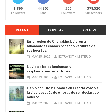
1,896
44,305
506
378,520
Followers
Fans
Followers
Subscribers
RECENT
POPULAR
ARCHIVE
En la región de Chelyabinsk vieron a
humanoides enanos robando verduras de
sus huertos.
MAY
25,
2025
-
EXTRANOTIX MISTERIO
Lluvia de bolas luminosas y
resplandecientes en Rusia
MAY
23,
2025
-
EXTRANOTIX MISTERIO
Habló con Dios: Hombre en Francia volvió a
la vida después de 6 horas de ser declarado
muerto
MAY
22,
2025
-
EXTRANOTIX MISTERIO