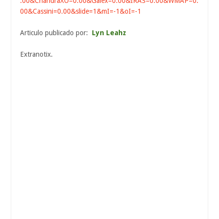
.00&ChandraXO=0.00&Galex=0.00&IRAS=0.00&WMAP=0.
00&Cassini=0.00&slide=1&mI=-1&oI=-1
Articulo publicado por:
Lyn Leahz
Extranotix.