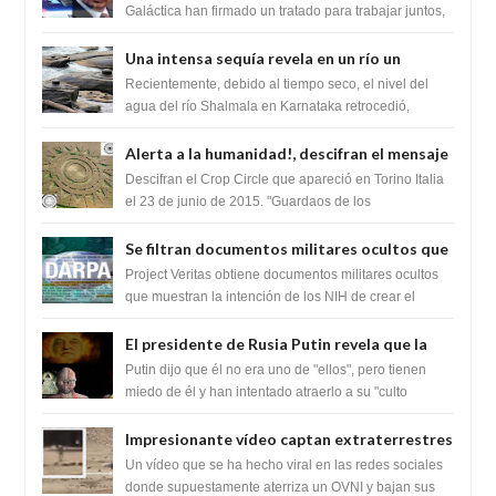
tratado para acabar con los Sionistas?
Galáctica han firmado un tratado para trabajar juntos,
para exponer a todos los Si...
Una intensa sequía revela en un río un
impresionante hallazgo de miles de Shiva
Recientemente, debido al tiempo seco, el nivel del
Lingas
agua del río Shalmala en Karnataka retrocedió,
revelando la presencia de miles de Shiv...
Alerta a la humanidad!, descifran el mensaje
del Crop Circle de Torino ,Italia
Descifran el Crop Circle que apareció en Torino Italia
el 23 de junio de 2015. "Guardaos de los
extraterrestres con regalos! Esos ...
Se filtran documentos militares ocultos que
muestran la intención de los NIH de crear el
Project Veritas obtiene documentos militares ocultos
SARS-CoV-2, utilizando la investigación de
que muestran la intención de los NIH de crear el
SARS-CoV-2, utilizando la investigaci...
ganancia de función
El presidente de Rusia Putin revela que la
clase dominante en el mundo son los
Putin dijo que él no era uno de "ellos", pero tienen
híbridos reptiles
miedo de él y han intentado atraerlo a su "culto
babilónico antiguo....
Impresionante vídeo captan extraterrestres
bajando de un OVNI en Arabia Saudita
Un vídeo que se ha hecho viral en las redes sociales
donde supuestamente aterriza un OVNI y bajan sus