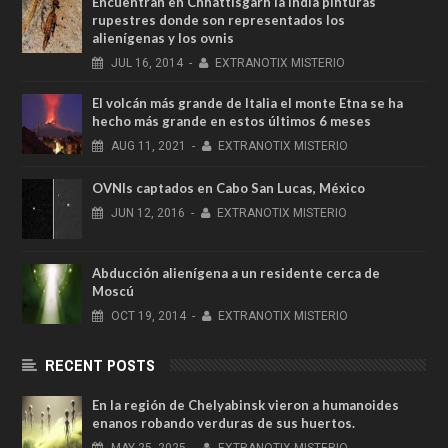
Encuentran en Chhattisgarh la India pinturas
rupestres donde son representados los
alienígenas y los ovnis
JUL
16,
2014
-
EXTRANOTIX MISTERIO
El volcán más grande de Italia el monte Etna se ha
hecho más grande en estos últimos 6 meses
AUG
11,
2021
-
EXTRANOTIX MISTERIO
OVNIs captados en Cabo San Lucas, México
JUN
12,
2016
-
EXTRANOTIX MISTERIO
Abducción alienígena a un residente cerca de
Moscú
OCT
19,
2014
-
EXTRANOTIX MISTERIO
RECENT POSTS
En la región de Chelyabinsk vieron a humanoides
enanos robando verduras de sus huertos.
MAY
25,
2025
-
EXTRANOTIX MISTERIO