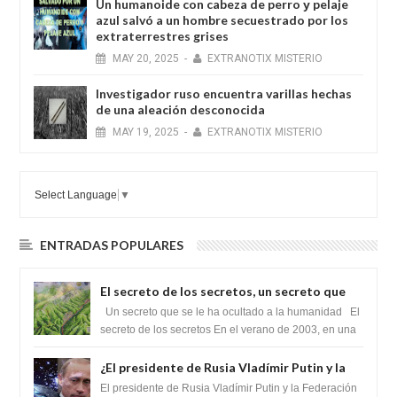
Un humanoide con cabeza de perro у pelaje
azul salvó a un hombre secuestrado por los
extraterrestres grises
MAY
20,
2025
-
EXTRANOTIX MISTERIO
Investigador ruso encuentra varillas hechas
de una aleación desconocida
MAY
19,
2025
-
EXTRANOTIX MISTERIO
Select Language
▼
ENTRADAS POPULARES
El secreto de los secretos, un secreto que
cambiaría por completo el destino de la
Un secreto que se le ha ocultado a la humanidad El
humanidad
secreto de los secretos En el verano de 2003, en una
zona inexplorada de las m...
¿El presidente de Rusia Vladímir Putin y la
Federación Galactica han firmado un
El presidente de Rusia Vladímir Putin y la Federación