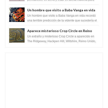
despegar, después de que Obama rompe el ...
Un hombre que visito a Baba Vanga en vida
recordó la terrible predicción de la vidente
Un hombre que visito a Baba Vanga en vida recordó
para febrero de 2022.
una terrible predicción de la vidente que sucedería el
2 de febrero de 2022. Según el pron...
Aparece misterioso Crop Circle en Reino
Unido 23 de junio 2016
Un extraño y misterioso Crop Circle a aparecido en
The Ridgeway, Hackpen Hill, Wiltshire, Reino Unido,
fue reportado por Crop circle conec...