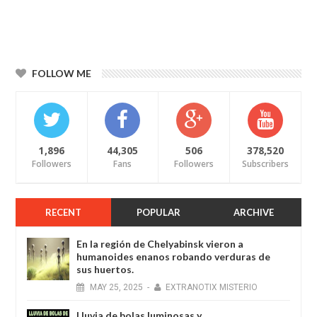
FOLLOW ME
1,896
44,305
506
378,520
Followers
Fans
Followers
Subscribers
RECENT
POPULAR
ARCHIVE
En la región de Chelyabinsk vieron a
humanoides enanos robando verduras de
sus huertos.
MAY
25,
2025
-
EXTRANOTIX MISTERIO
Lluvia de bolas luminosas y