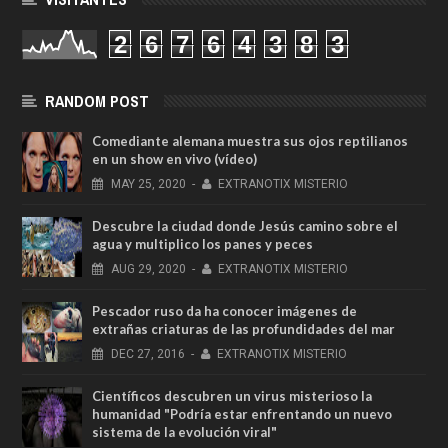
2
6
7
6
4
3
8
3
RANDOM POST
Comediante alemana muestra sus ojos reptilianos
en un show en vivo (vídeo)
MAY
25,
2020
-
EXTRANOTIX MISTERIO
Descubre la ciudad donde Jesús camino sobre el
agua y multiplico los panes y peces
AUG
29,
2020
-
EXTRANOTIX MISTERIO
Pescador ruso da ha conocer imágenes de
extrañas criaturas de las profundidades del mar
DEC
27,
2016
-
EXTRANOTIX MISTERIO
Científicos descubren un virus misterioso la
humanidad "Podría estar enfrentando un nuevo
sistema de la evolución viral"