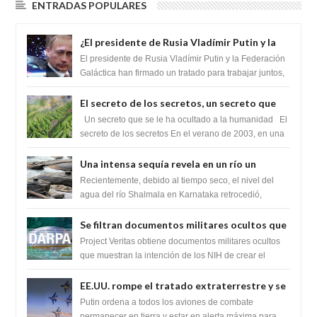
ENTRADAS POPULARES
¿El presidente de Rusia Vladímir Putin y la
Federación Galactica han firmado un
El presidente de Rusia Vladímir Putin y la Federación
tratado para acabar con los Sionistas?
Galáctica han firmado un tratado para trabajar juntos,
para exponer a todos los Si...
El secreto de los secretos, un secreto que
cambiaría por completo el destino de la
Un secreto que se le ha ocultado a la humanidad El
humanidad
secreto de los secretos En el verano de 2003, en una
zona inexplorada de las m...
Una intensa sequía revela en un río un
impresionante hallazgo de miles de Shiva
Recientemente, debido al tiempo seco, el nivel del
Lingas
agua del río Shalmala en Karnataka retrocedió,
revelando la presencia de miles de Shiv...
Se filtran documentos militares ocultos que
muestran la intención de los NIH de crear el
Project Veritas obtiene documentos militares ocultos
SARS-CoV-2, utilizando la investigación de
que muestran la intención de los NIH de crear el
SARS-CoV-2, utilizando la investigaci...
ganancia de función
EE.UU. rompe el tratado extraterrestre y se
prepara para destruir el misterioso satélite
Putin ordena a todos los aviones de combate
"Caballero Negro"
permanecer en tierra y estar en alerta máxima para