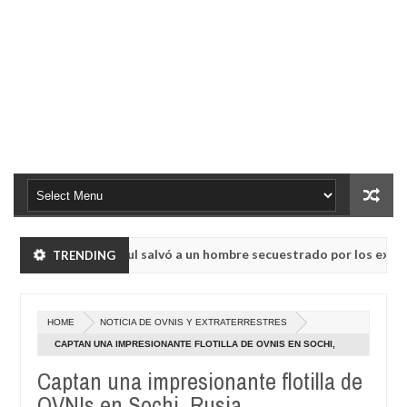
ro у pelaje azul salvó a un hombre secuestrado por los extraterres
TRENDING
HOME
NOTICIA DE OVNIS Y EXTRATERRESTRES
ro у pelaje azul salvó a un hombre secuestrado por los extraterres
CAPTAN UNA IMPRESIONANTE FLOTILLA DE OVNIS EN SOCHI,
RUSIA
Captan una impresionante flotilla de
OVNIs en Sochi, Rusia