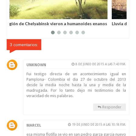
En la región de Chelyabinsk vieron a humanoides enanos
Llu
robando verduras de sus huertos.
3 comentarios:
8 DE JUNIO DE 2015 A LAS 7:43 P.M.
UNKNOWN
Fui testigo directa de un acontecimiento igual en
Pamplona- Colombia el dia 27 de octubre del 2013
desde la media noche hasta la una y media de la
madrugada. Por lo tanto dejo mi testimonio de la
veracidad de mis palabras.
Responder
19 DE JUNIO DE 2015 A LAS 10:18 P.M.
MARCEL
esa misma flotilla se vio en san pedro garza garcia nuevo