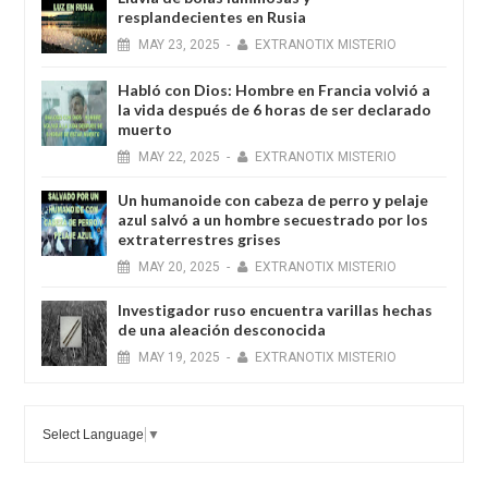
resplandecientes en Rusia
MAY
23,
2025
-
EXTRANOTIX MISTERIO
Habló con Dios: Hombre en Francia volvió a
la vida después de 6 horas de ser declarado
muerto
MAY
22,
2025
-
EXTRANOTIX MISTERIO
Un humanoide con cabeza de perro у pelaje
azul salvó a un hombre secuestrado por los
extraterrestres grises
MAY
20,
2025
-
EXTRANOTIX MISTERIO
Investigador ruso encuentra varillas hechas
de una aleación desconocida
MAY
19,
2025
-
EXTRANOTIX MISTERIO
Select Language
▼