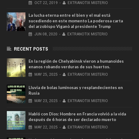
OCT
22,
2019
-
EXTRANOTIX MISTERIO
La lucha eterna entre el bien y el mal está
sucediendo en este momento La poderosa carta
del arzobispo Viganò al presidente Trump
JUN
08,
2020
-
EXTRANOTIX MISTERIO
RECENT POSTS
En la región de Chelyabinsk vieron a humanoides
enanos robando verduras de sus huertos.
MAY
25,
2025
-
EXTRANOTIX MISTERIO
Lluvia de bolas luminosas y resplandecientes en
Rusia
MAY
23,
2025
-
EXTRANOTIX MISTERIO
Habló con Dios: Hombre en Francia volvió a la vida
después de 6 horas de ser declarado muerto
MAY
22,
2025
-
EXTRANOTIX MISTERIO