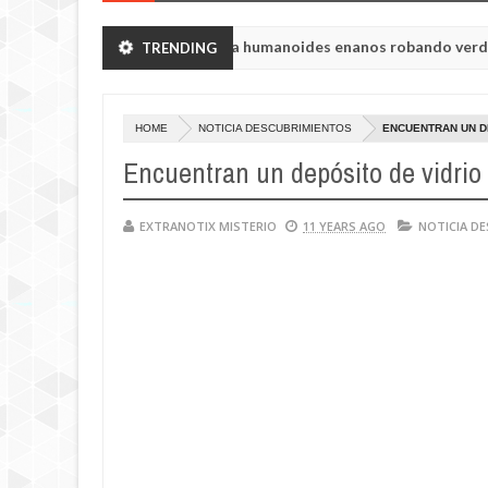
n de Chelyabinsk vieron a humanoides enanos robando verduras de s
TRENDING
 de la princesa Tisul de la región de Kemerovo.
HOME
NOTICIA DESCUBRIMIENTOS
ENCUENTRAN UN DE
Encuentran un depósito de vidrio 
EXTRANOTIX MISTERIO
11 YEARS AGO
NOTICIA D