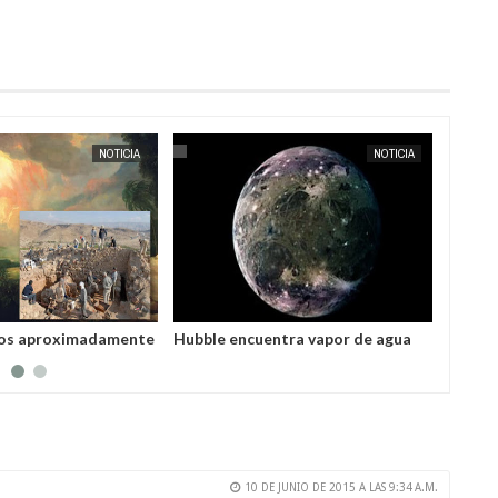
OCT
06,
2024
NOTICIA
NOTICIA
ños aproximadamente
Hubble encuentra vapor de agua
Los as
e Tall El-hammam fue
en la luna helada de Júpiter, un
docena
 una misteriosa
posible lugar para la vida
'super
extraterrestre
sistem
MEJORE
que la
10 DE JUNIO DE 2015 A LAS 9:34 A.M.