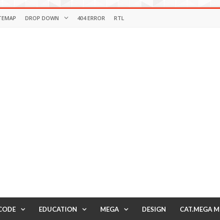
TEMAP
DROP DOWN
404 ERROR
RTL
CODE
EDUCATION
MEGA
DESIGN
CAT.MEGA 