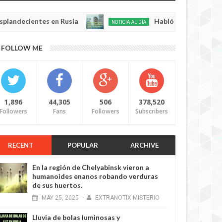
ientes en Rusia
Habló con Dios: Hombre en Fra
NOTICIA AL DÍA
May
22,
0
FOLLOW ME
2025
1,896
44,305
506
378,520
Followers
Fans
Followers
Subscribers
RECENT
POPULAR
ARCHIVE
En la región de Chelyabinsk vieron a
humanoides enanos robando verduras
de sus huertos.
MAY
25,
2025
-
EXTRANOTIX MISTERIO
Lluvia de bolas luminosas y