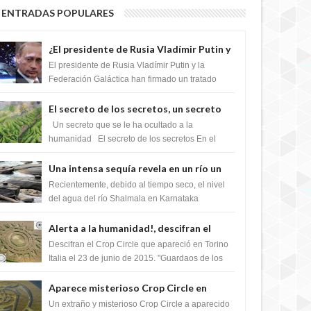
ENTRADAS POPULARES
¿El presidente de Rusia Vladímir Putin y
la Federación Galactica han firmado un
El presidente de Rusia Vladímir Putin y la
tratado para acabar con los Sionistas?
Federación Galáctica han firmado un tratado
para trabajar juntos, para exponer a todos los
Si...
El secreto de los secretos, un secreto
que cambiaría por completo el destino
Un secreto que se le ha ocultado a la
de la humanidad
humanidad El secreto de los secretos En el
verano de 2003, en una zona inexplorada de las
m...
Una intensa sequía revela en un río un
impresionante hallazgo de miles de
Recientemente, debido al tiempo seco, el nivel
Shiva Lingas
del agua del río Shalmala en Karnataka
retrocedió, revelando la presencia de miles de
Shiv...
Alerta a la humanidad!, descifran el
mensaje del Crop Circle de Torino ,Italia
Descifran el Crop Circle que apareció en Torino
Italia el 23 de junio de 2015. "Guardaos de los
extraterrestres con regalos! Esos ...
Aparece misterioso Crop Circle en
Reino Unido 23 de junio 2016
Un extraño y misterioso Crop Circle a aparecido