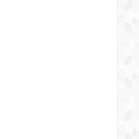
SEP
03,
2024
OCT
NOTICIA
NOTICIA
trónomos descubren dos
Impresionante hallazgo en el
s de planetas
centro de México descubren más
habitables' fuera de nuestro
de 60 fósiles de mamuts
a solar que pueden tener
S condiciones para la vida
 Tierra