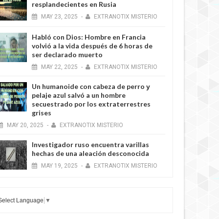
resplandecientes en Rusia
MAY
23,
2025
-
EXTRANOTIX MISTERIO
Habló con Dios: Hombre en Francia
volvió a la vida después de 6 horas de
ser declarado muerto
MAY
22,
2025
-
EXTRANOTIX MISTERIO
Un humanoide con cabeza de perro у
pelaje azul salvó a un hombre
secuestrado por los extraterrestres
grises
MAY
20,
2025
-
EXTRANOTIX MISTERIO
Investigador ruso encuentra varillas
hechas de una aleación desconocida
MAY
19,
2025
-
EXTRANOTIX MISTERIO
Select Language
▼