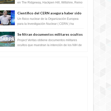
en The Ridgeway, Hackpen Hill, Wiltshire, Reino
Unido, fue reportado por Crop circle conec...
Científico del CERN asegura haber sido
ayudado por seres de luz durante una
Un físico nuclear de la Organización Europea
prueba del Colisionador de Hadrones
para la Investigación Nuclear ( CERN ) ha
acogido recientemente el cristianismo en su
corazó...
Se filtran documentos militares ocultos
que muestran la intención de los NIH de
Project Veritas obtiene documentos militares
crear el SARS-CoV-2, utilizando la
ocultos que muestran la intención de los NIH de
crear el SARS-CoV-2, utilizando la investigaci...
investigación de ganancia de función