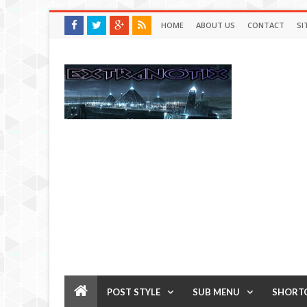
HOME
ABOUT US
CONTACT
SI
POST STYLE
SUB MENU
SHORT