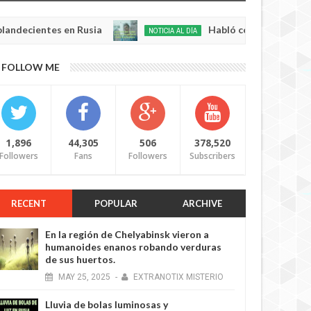
entes en Rusia
Habló con Dios: Hombre en Fran
NOTICIA AL DÍA
May
22,
0
FOLLOW ME
2025
1,896
44,305
506
378,520
Followers
Fans
Followers
Subscribers
RECENT
POPULAR
ARCHIVE
En la región de Chelyabinsk vieron a
humanoides enanos robando verduras
de sus huertos.
MAY
25,
2025
-
EXTRANOTIX MISTERIO
Lluvia de bolas luminosas y