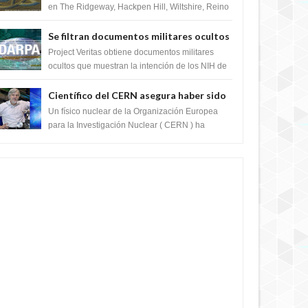
en The Ridgeway, Hackpen Hill, Wiltshire, Reino
Unido, fue reportado por Crop circle conec...
Se filtran documentos militares ocultos
que muestran la intención de los NIH de
Project Veritas obtiene documentos militares
crear el SARS-CoV-2, utilizando la
ocultos que muestran la intención de los NIH de
crear el SARS-CoV-2, utilizando la investigaci...
investigación de ganancia de función
Científico del CERN asegura haber sido
ayudado por seres de luz durante una
Un físico nuclear de la Organización Europea
prueba del Colisionador de Hadrones
para la Investigación Nuclear ( CERN ) ha
acogido recientemente el cristianismo en su
corazó...