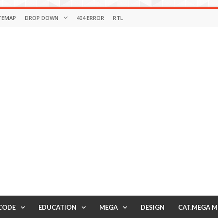
TEMAP
DROP DOWN
404 ERROR
RTL
CODE
EDUCATION
MEGA
DESIGN
CAT.MEGA 