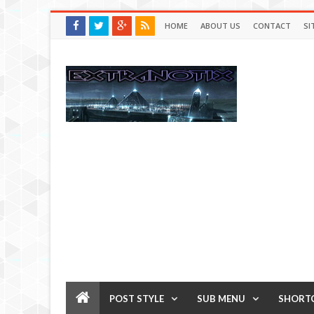
HOME
ABOUT US
CONTACT
SI
POST STYLE
SUB MENU
SHORT