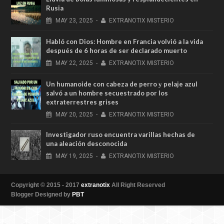
Rusia
MAY
23,
2025
-
EXTRANOTIX MISTERIO
Habló con Dios: Hombre en Francia volvió a la vida
después de 6 horas de ser declarado muerto
MAY
22,
2025
-
EXTRANOTIX MISTERIO
Un humanoide con cabeza de perro у pelaje azul
salvó a un hombre secuestrado por los
extraterrestres grises
MAY
20,
2025
-
EXTRANOTIX MISTERIO
Investigador ruso encuentra varillas hechas de
una aleación desconocida
MAY
19,
2025
-
EXTRANOTIX MISTERIO
Copyright © 2015 - 2017
extranotix
All Right Reserved
Blogger Designed by
PBT