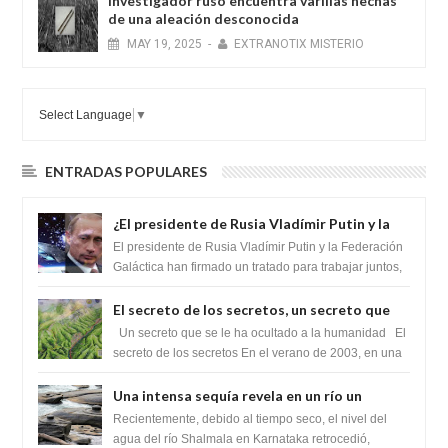
Investigador ruso encuentra varillas hechas
de una aleación desconocida
MAY
19,
2025
-
EXTRANOTIX MISTERIO
Select Language
▼
ENTRADAS POPULARES
¿El presidente de Rusia Vladímir Putin y la
Federación Galactica han firmado un
El presidente de Rusia Vladímir Putin y la Federación
tratado para acabar con los Sionistas?
Galáctica han firmado un tratado para trabajar juntos,
para exponer a todos los Si...
El secreto de los secretos, un secreto que
cambiaría por completo el destino de la
Un secreto que se le ha ocultado a la humanidad El
humanidad
secreto de los secretos En el verano de 2003, en una
zona inexplorada de las m...
Una intensa sequía revela en un río un
impresionante hallazgo de miles de Shiva
Recientemente, debido al tiempo seco, el nivel del
Lingas
agua del río Shalmala en Karnataka retrocedió,