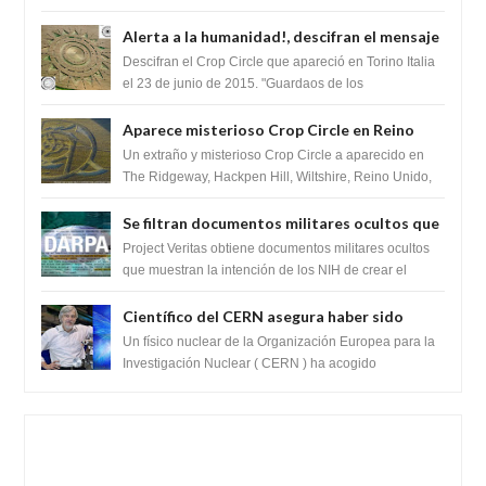
revelando la presencia de miles de Shiv...
Alerta a la humanidad!, descifran el mensaje
del Crop Circle de Torino ,Italia
Descifran el Crop Circle que apareció en Torino Italia
el 23 de junio de 2015. "Guardaos de los
extraterrestres con regalos! Esos ...
Aparece misterioso Crop Circle en Reino
Unido 23 de junio 2016
Un extraño y misterioso Crop Circle a aparecido en
The Ridgeway, Hackpen Hill, Wiltshire, Reino Unido,
fue reportado por Crop circle conec...
Se filtran documentos militares ocultos que
muestran la intención de los NIH de crear el
Project Veritas obtiene documentos militares ocultos
SARS-CoV-2, utilizando la investigación de
que muestran la intención de los NIH de crear el
SARS-CoV-2, utilizando la investigaci...
ganancia de función
Científico del CERN asegura haber sido
ayudado por seres de luz durante una
Un físico nuclear de la Organización Europea para la
prueba del Colisionador de Hadrones
Investigación Nuclear ( CERN ) ha acogido
recientemente el cristianismo en su corazó...