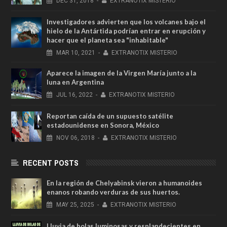
DEC
31,
2018
-
EXTRANOTIX MISTERIO
Investigadores advierten que los volcanes bajo el
hielo de la Antártida podrían entrar en erupción y
hacer que el planeta sea "inhabitable"
MAR
10,
2021
-
EXTRANOTIX MISTERIO
Aparece la imagen de la Virgen María junto a la
luna en Argentina
JUL
16,
2022
-
EXTRANOTIX MISTERIO
Reportan caída de un supuesto satélite
estadounidense en Sonora, México
NOV
06,
2018
-
EXTRANOTIX MISTERIO
RECENT POSTS
En la región de Chelyabinsk vieron a humanoides
enanos robando verduras de sus huertos.
MAY
25,
2025
-
EXTRANOTIX MISTERIO
Lluvia de bolas luminosas y resplandecientes en