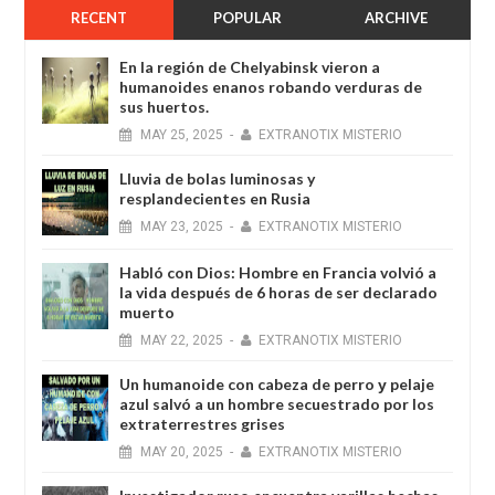
RECENT
POPULAR
ARCHIVE
En la región de Chelyabinsk vieron a
humanoides enanos robando verduras de
sus huertos.
MAY
25,
2025
-
EXTRANOTIX MISTERIO
Lluvia de bolas luminosas y
resplandecientes en Rusia
MAY
23,
2025
-
EXTRANOTIX MISTERIO
Habló con Dios: Hombre en Francia volvió a
la vida después de 6 horas de ser declarado
muerto
MAY
22,
2025
-
EXTRANOTIX MISTERIO
Un humanoide con cabeza de perro у pelaje
azul salvó a un hombre secuestrado por los
extraterrestres grises
MAY
20,
2025
-
EXTRANOTIX MISTERIO