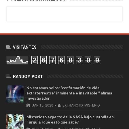
VISITANTES
2
6
7
6
8
3
0
9
RANDOM POST
No estamos solos: "confirmación de vida
extraterrestre" inminente e inevitable " afirma
investigador
JAN
15,
2020
-
EXTRANOTIX MISTERIO
Misterioso experto de la NASA bajo custodia en
Turquía ¿qué es lo que sabe?