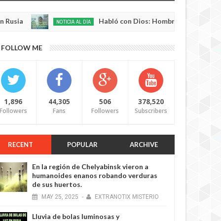
Habló con Dios: Hombre en Francia volvió a la
NOTICIA AL DÍA
May
22,
0
2025
FOLLOW ME
1,896
44,305
506
378,520
Followers
Fans
Followers
Subscribers
RECENT
POPULAR
ARCHIVE
En la región de Chelyabinsk vieron a
humanoides enanos robando verduras
de sus huertos.
MAY
25,
2025
-
EXTRANOTIX MISTERIO
Lluvia de bolas luminosas y