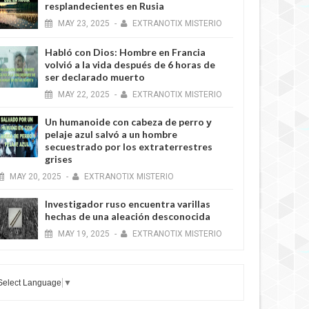
resplandecientes en Rusia
MAY
23,
2025
-
EXTRANOTIX MISTERIO
Habló con Dios: Hombre en Francia
volvió a la vida después de 6 horas de
ser declarado muerto
MAY
22,
2025
-
EXTRANOTIX MISTERIO
Un humanoide con cabeza de perro у
pelaje azul salvó a un hombre
secuestrado por los extraterrestres
grises
MAY
20,
2025
-
EXTRANOTIX MISTERIO
Investigador ruso encuentra varillas
hechas de una aleación desconocida
MAY
19,
2025
-
EXTRANOTIX MISTERIO
Select Language
▼