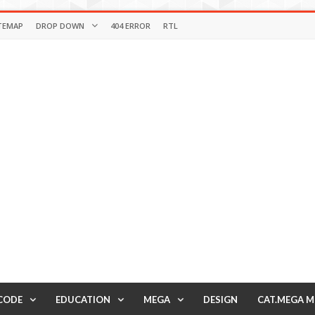
TEMAP
DROP DOWN
404 ERROR
RTL
CODE
EDUCATION
MEGA
DESIGN
CAT.MEGA 