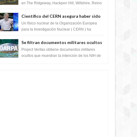
en The Ridgeway, Hackpen Hill, Wiltshire, Reino
Unido, fue reportado por Crop circle conec...
Científico del CERN asegura haber sido
ayudado por seres de luz durante una
Un físico nuclear de la Organización Europea
prueba del Colisionador de Hadrones
para la Investigación Nuclear ( CERN ) ha
acogido recientemente el cristianismo en su
corazó...
Se filtran documentos militares ocultos
que muestran la intención de los NIH de
Project Veritas obtiene documentos militares
crear el SARS-CoV-2, utilizando la
ocultos que muestran la intención de los NIH de
crear el SARS-CoV-2, utilizando la investigaci...
investigación de ganancia de función