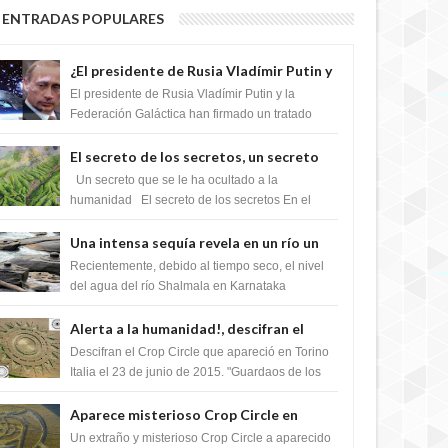
ENTRADAS POPULARES
¿El presidente de Rusia Vladímir Putin y
la Federación Galactica han firmado un
El presidente de Rusia Vladímir Putin y la
tratado para acabar con los Sionistas?
Federación Galáctica han firmado un tratado
para trabajar juntos, para exponer a todos los
Si...
El secreto de los secretos, un secreto
que cambiaría por completo el destino
Un secreto que se le ha ocultado a la
de la humanidad
humanidad El secreto de los secretos En el
verano de 2003, en una zona inexplorada de las
m...
Una intensa sequía revela en un río un
impresionante hallazgo de miles de
Recientemente, debido al tiempo seco, el nivel
Shiva Lingas
del agua del río Shalmala en Karnataka
retrocedió, revelando la presencia de miles de
Shiv...
Alerta a la humanidad!, descifran el
mensaje del Crop Circle de Torino ,Italia
Descifran el Crop Circle que apareció en Torino
Italia el 23 de junio de 2015. "Guardaos de los
extraterrestres con regalos! Esos ...
Aparece misterioso Crop Circle en
Reino Unido 23 de junio 2016
Un extraño y misterioso Crop Circle a aparecido