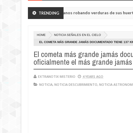
 vieron a humanoides enanos robando verduras de sus huertos.
TRENDING
May
23,
sul de la región de Kemerovo.
202
HOME
NOTICIA SEÑALES EN EL CIELO
EL COMETA MÁS GRANDE JAMÁS DOCUMENTADO TIENE 137 KM
EXPERTOS DE LA NASA
El cometa más grande jamás docu
oficialmente el más grande jamás
EXTRANOTIX MISTERIO
4 YEARS AGO
NOTICIA
,
NOTICIA DESCUBRIMIENTO
,
NOTICIA ASTRONOM