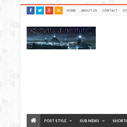
HOME
ABOUT US
CONTACT
SI
POST STYLE
SUB MENU
SHORT