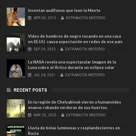
Inventan audífonos que leen la Mente
APR
05,
2013
-
EXTRANOTIX MISTERIO
Vídeo de hombres de negro tocando en una casa
en EE.UU. causa expectación en redes de ese país
SEP
29,
2023
-
EXTRANOTIX MISTERIO
La NASA revela una espectacular imagen de la
Luna sobre el Ártico durante un eclipse solar
JUL
24,
2021
-
EXTRANOTIX MISTERIO
RECENT POSTS
En la región de Chelyabinsk vieron a humanoides
enanos robando verduras de sus huertos.
MAY
25,
2025
-
EXTRANOTIX MISTERIO
Lluvia de bolas luminosas y resplandecientes en
Rusia