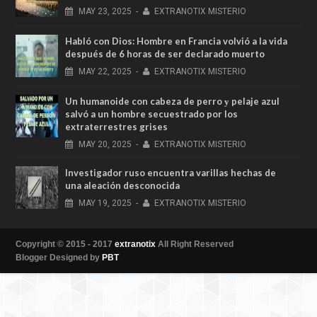
MAY
23,
2025
-
EXTRANOTIX MISTERIO
Habló con Dios: Hombre en Francia volvió a la vida
después de 6 horas de ser declarado muerto
MAY
22,
2025
-
EXTRANOTIX MISTERIO
Un humanoide con cabeza de perro у pelaje azul
salvó a un hombre secuestrado por los
extraterrestres grises
MAY
20,
2025
-
EXTRANOTIX MISTERIO
Investigador ruso encuentra varillas hechas de
una aleación desconocida
MAY
19,
2025
-
EXTRANOTIX MISTERIO
Copyright © 2015 - 2017
extranotix
All Right Reserved
Blogger Designed by
PBT