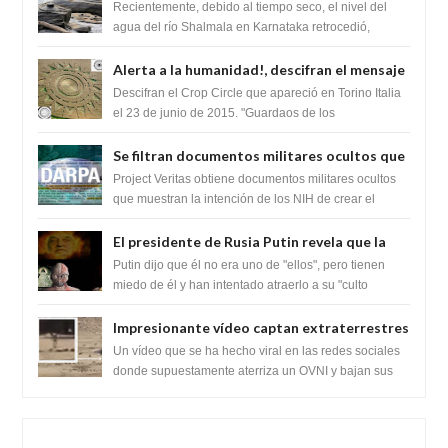
impresionante hallazgo de miles de Shiva
Recientemente, debido al tiempo seco, el nivel del
Lingas
agua del río Shalmala en Karnataka retrocedió,
revelando la presencia de miles de Shiv...
Alerta a la humanidad!, descifran el mensaje
del Crop Circle de Torino ,Italia
Descifran el Crop Circle que apareció en Torino Italia
el 23 de junio de 2015. "Guardaos de los
extraterrestres con regalos! Esos ...
Se filtran documentos militares ocultos que
muestran la intención de los NIH de crear el
Project Veritas obtiene documentos militares ocultos
SARS-CoV-2, utilizando la investigación de
que muestran la intención de los NIH de crear el
SARS-CoV-2, utilizando la investigaci...
ganancia de función
El presidente de Rusia Putin revela que la
clase dominante en el mundo son los
Putin dijo que él no era uno de "ellos", pero tienen
híbridos reptiles
miedo de él y han intentado atraerlo a su "culto
babilónico antiguo....
Impresionante vídeo captan extraterrestres
bajando de un OVNI en Arabia Saudita
Un vídeo que se ha hecho viral en las redes sociales
donde supuestamente aterriza un OVNI y bajan sus
tripulantes en el desierto en Ara...