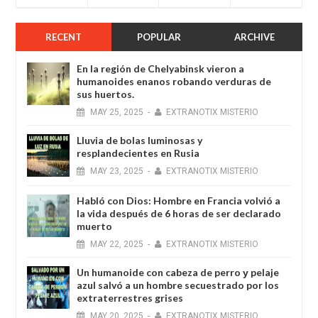
RECENT
POPULAR
ARCHIVE
En la región de Chelyabinsk vieron a
humanoides enanos robando verduras de
sus huertos.
MAY
25,
2025
-
EXTRANOTIX MISTERIO
Lluvia de bolas luminosas y
resplandecientes en Rusia
MAY
23,
2025
-
EXTRANOTIX MISTERIO
Habló con Dios: Hombre en Francia volvió a
la vida después de 6 horas de ser declarado
muerto
MAY
22,
2025
-
EXTRANOTIX MISTERIO
Un humanoide con cabeza de perro у pelaje
azul salvó a un hombre secuestrado por los
extraterrestres grises
MAY
20,
2025
-
EXTRANOTIX MISTERIO