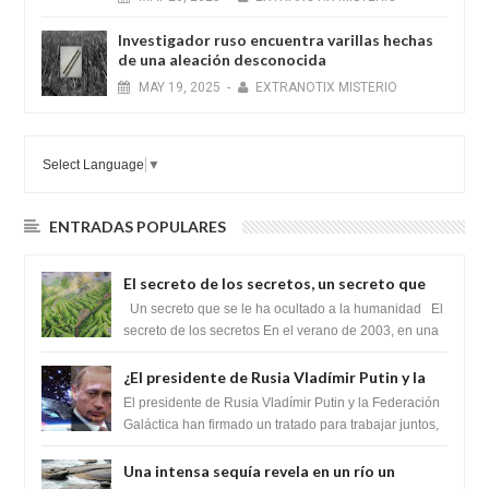
Investigador ruso encuentra varillas hechas
de una aleación desconocida
MAY
19,
2025
-
EXTRANOTIX MISTERIO
Select Language
▼
ENTRADAS POPULARES
El secreto de los secretos, un secreto que
cambiaría por completo el destino de la
Un secreto que se le ha ocultado a la humanidad El
humanidad
secreto de los secretos En el verano de 2003, en una
zona inexplorada de las m...
¿El presidente de Rusia Vladímir Putin y la
Federación Galactica han firmado un
El presidente de Rusia Vladímir Putin y la Federación
tratado para acabar con los Sionistas?
Galáctica han firmado un tratado para trabajar juntos,
para exponer a todos los Si...
Una intensa sequía revela en un río un