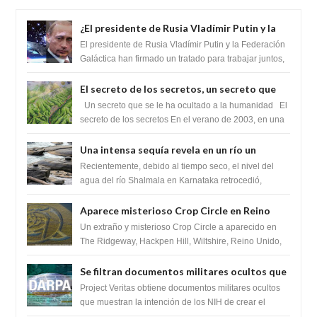
¿El presidente de Rusia Vladímir Putin y la
Federación Galactica han firmado un
El presidente de Rusia Vladímir Putin y la Federación
tratado para acabar con los Sionistas?
Galáctica han firmado un tratado para trabajar juntos,
para exponer a todos los Si...
El secreto de los secretos, un secreto que
cambiaría por completo el destino de la
Un secreto que se le ha ocultado a la humanidad El
humanidad
secreto de los secretos En el verano de 2003, en una
zona inexplorada de las m...
Una intensa sequía revela en un río un
impresionante hallazgo de miles de Shiva
Recientemente, debido al tiempo seco, el nivel del
Lingas
agua del río Shalmala en Karnataka retrocedió,
revelando la presencia de miles de Shiv...
Aparece misterioso Crop Circle en Reino
Unido 23 de junio 2016
Un extraño y misterioso Crop Circle a aparecido en
The Ridgeway, Hackpen Hill, Wiltshire, Reino Unido,
fue reportado por Crop circle conec...
Se filtran documentos militares ocultos que
muestran la intención de los NIH de crear el
Project Veritas obtiene documentos militares ocultos
SARS-CoV-2, utilizando la investigación de
que muestran la intención de los NIH de crear el
SARS-CoV-2, utilizando la investigaci...