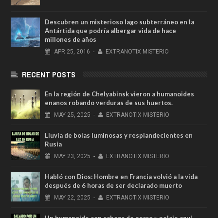
Descubren un misterioso lago subterráneo en la
Antártida que podría albergar vida de hace
millones de años
APR
25,
2016
-
EXTRANOTIX MISTERIO
RECENT POSTS
En la región de Chelyabinsk vieron a humanoides
enanos robando verduras de sus huertos.
MAY
25,
2025
-
EXTRANOTIX MISTERIO
Lluvia de bolas luminosas y resplandecientes en
Rusia
MAY
23,
2025
-
EXTRANOTIX MISTERIO
Habló con Dios: Hombre en Francia volvió a la vida
después de 6 horas de ser declarado muerto
MAY
22,
2025
-
EXTRANOTIX MISTERIO
Un humanoide con cabeza de perro у pelaje azul