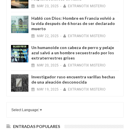
MAY
23,
2025
-
EXTRANOTIX MISTERIO
Habló con Dios: Hombre en Francia volvió a
la vida después de 6 horas de ser declarado
muerto
MAY
22,
2025
-
EXTRANOTIX MISTERIO
Un humanoide con cabeza de perro у pelaje
azul salvó a un hombre secuestrado por los
extraterrestres grises
MAY
20,
2025
-
EXTRANOTIX MISTERIO
Investigador ruso encuentra varillas hechas
de una aleación desconocida
MAY
19,
2025
-
EXTRANOTIX MISTERIO
Select Language
▼
ENTRADAS POPULARES