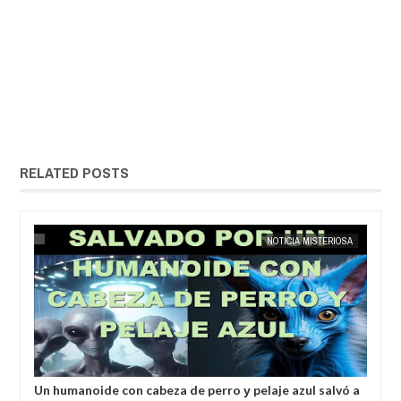
RELATED POSTS
25,
2025
MAY
23,
2025
ÍA
EXTRANOTIX MISTERIO
NOTICIA MISTERIOSA
Un humanoide con cabeza de perro у pelaje azul salvó a
Inv