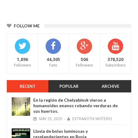
FOLLOW ME
1,896
44,305
506
378,520
Followers
Fans
Followers
Subscribers
RECENT
POPULAR
ARCHIVE
En la región de Chelyabinsk vieron a
humanoides enanos robando verduras de
sus huertos.
MAY
25,
2025
-
EXTRANOTIX MISTERIO
Lluvia de bolas luminosas y
resplandecientes en Rusia