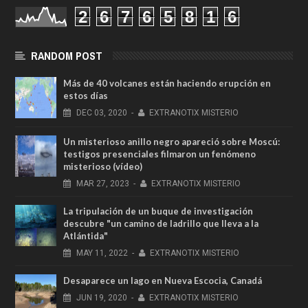
2
6
7
6
5
8
1
6
RANDOM POST
Más de 40 volcanes están haciendo erupción en
estos días
DEC
03,
2020
-
EXTRANOTIX MISTERIO
Un misterioso anillo negro apareció sobre Moscú:
testigos presenciales filmaron un fenómeno
misterioso (vídeo)
MAR
27,
2023
-
EXTRANOTIX MISTERIO
La tripulación de un buque de investigación
descubre "un camino de ladrillo que lleva a la
Atlántida"
MAY
11,
2022
-
EXTRANOTIX MISTERIO
Desaparece un lago en Nueva Escocia, Canadá
JUN
19,
2020
-
EXTRANOTIX MISTERIO