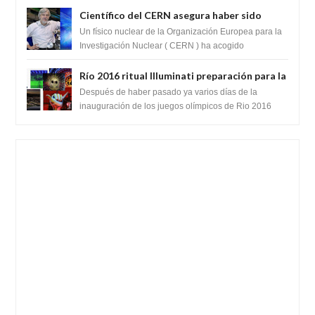
ganancia de función
Científico del CERN asegura haber sido
ayudado por seres de luz durante una
Un físico nuclear de la Organización Europea para la
prueba del Colisionador de Hadrones
Investigación Nuclear ( CERN ) ha acogido
recientemente el cristianismo en su corazó...
Río 2016 ritual Illuminati preparación para la
llegada del anticristo o una entidad
Después de haber pasado ya varios días de la
extraterrestre
inauguración de los juegos olímpicos de Rio 2016
celebrados en Brasil. Varios teóricos de la...