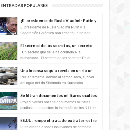
ENTRADAS POPULARES
¿El presidente de Rusia Vladímir Putin y
la Federación Galactica han firmado un
El presidente de Rusia Vladímir Putin y la
tratado para acabar con los Sionistas?
Federación Galáctica han firmado un tratado
para trabajar juntos, para exponer a todos los
Si...
El secreto de los secretos, un secreto
que cambiaría por completo el destino
Un secreto que se le ha ocultado a la
de la humanidad
humanidad El secreto de los secretos En el
verano de 2003, en una zona inexplorada de las
m...
Una intensa sequía revela en un río un
impresionante hallazgo de miles de
Recientemente, debido al tiempo seco, el nivel
Shiva Lingas
del agua del río Shalmala en Karnataka
retrocedió, revelando la presencia de miles de
Shiv...
Se filtran documentos militares ocultos
que muestran la intención de los NIH de
Project Veritas obtiene documentos militares
crear el SARS-CoV-2, utilizando la
ocultos que muestran la intención de los NIH de
crear el SARS-CoV-2, utilizando la investigaci...
investigación de ganancia de función
EE.UU. rompe el tratado extraterrestre
y se prepara para destruir el misterioso
Putin ordena a todos los aviones de combate