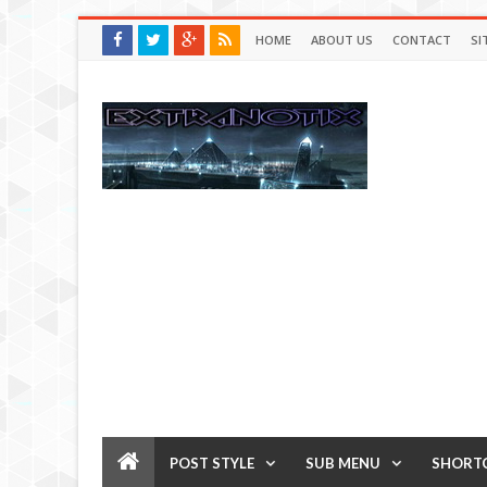
HOME
ABOUT US
CONTACT
SI
POST STYLE
SUB MENU
SHORT