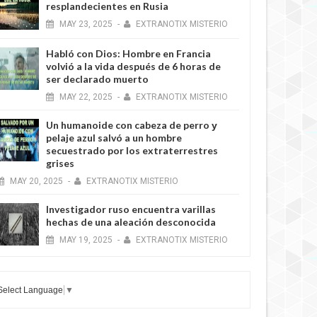
resplandecientes en Rusia
MAY
23,
2025
-
EXTRANOTIX MISTERIO
Habló con Dios: Hombre en Francia
volvió a la vida después de 6 horas de
ser declarado muerto
MAY
22,
2025
-
EXTRANOTIX MISTERIO
Un humanoide con cabeza de perro у
pelaje azul salvó a un hombre
secuestrado por los extraterrestres
grises
MAY
20,
2025
-
EXTRANOTIX MISTERIO
Investigador ruso encuentra varillas
hechas de una aleación desconocida
MAY
19,
2025
-
EXTRANOTIX MISTERIO
Select Language
▼