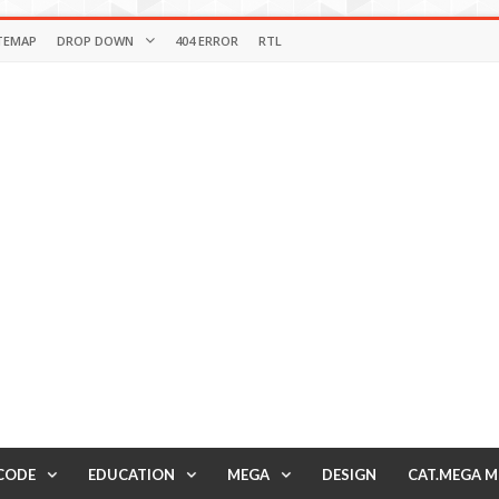
TEMAP
DROP DOWN
404 ERROR
RTL
CODE
EDUCATION
MEGA
DESIGN
CAT.MEGA 