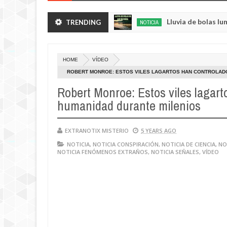
erduras de sus huertos.
Lluvia de bolas luminosas
TRENDING
NOTICIA
May
23,
0
2025
HOME
VÍDEO
ROBERT MONROE: ESTOS VILES LAGARTOS HAN CONTROLADO
Robert Monroe: Estos viles lagart
humanidad durante milenios
EXTRANOTIX MISTERIO
5 YEARS AGO
NOTICIA
,
NOTICIA CONSPIRACIÓN
,
NOTICIA DE CIENCIA
,
NO
NOTICIA FENÓMENOS EXTRAÑOS
,
NOTICIA SEÑALES
,
VÍDEO