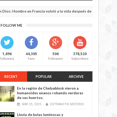
Hombre en Francia volvió a la vida después de 6 horas de ser decla
FOLLOW ME
1,896
44,305
506
378,520
Followers
Fans
Followers
Subscribers
RECENT
POPULAR
ARCHIVE
En la región de Chelyabinsk vieron a
humanoides enanos robando verduras
de sus huertos.
MAY
25,
2025
-
EXTRANOTIX MISTERIO
Lluvia de bolas luminosas y