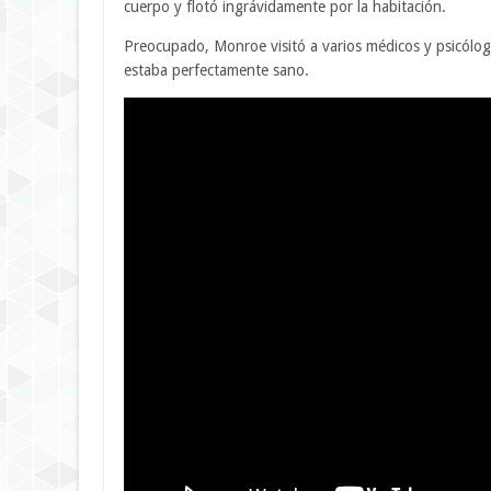
cuerpo y flotó ingrávidamente por la habitación.
Preocupado, Monroe visitó a varios médicos y psicólo
estaba perfectamente sano.