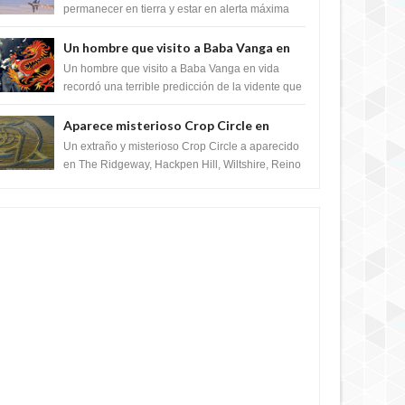
satélite "Caballero Negro"
permanecer en tierra y estar en alerta máxima
para despegar, después de que Obama rompe
el ...
Un hombre que visito a Baba Vanga en
vida recordó la terrible predicción de la
Un hombre que visito a Baba Vanga en vida
vidente para febrero de 2022.
recordó una terrible predicción de la vidente que
sucedería el 2 de febrero de 2022. Según el
pron...
Aparece misterioso Crop Circle en
Reino Unido 23 de junio 2016
Un extraño y misterioso Crop Circle a aparecido
en The Ridgeway, Hackpen Hill, Wiltshire, Reino
Unido, fue reportado por Crop circle conec...