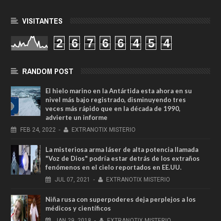
VISITANTES
2
6
7
6
6
4
5
4
RANDOM POST
El hielo marino en la Antártida esta ahora en su
nivel más bajo registrado, disminuyendo tres
veces más rápido que en la década de 1990,
advierte un informe
FEB
24,
2022
-
EXTRANOTIX MISTERIO
La misteriosa arma láser de alta potencia llamada
"Voz de Dios" podría estar detrás de los extraños
fenómenos en el cielo reportados en EE.UU.
JUL
07,
2021
-
EXTRANOTIX MISTERIO
Niña rusa con superpoderes deja perplejos a los
médicos y científicos
JAN
29,
2018
-
EXTRANOTIX MISTERIO