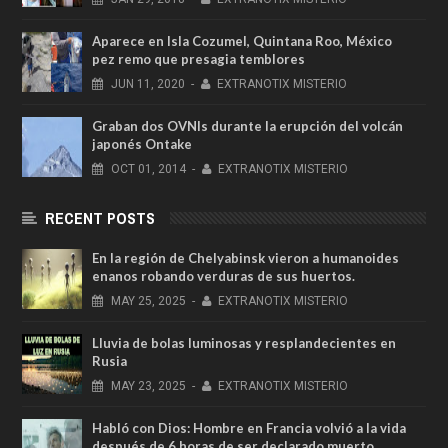
Aparece en Isla Cozumel, Quintana Roo, México
pez remo que presagia temblores
JUN
11,
2020
-
EXTRANOTIX MISTERIO
Graban dos OVNIs durante la erupción del volcán
japonés Ontake
OCT
01,
2014
-
EXTRANOTIX MISTERIO
RECENT POSTS
En la región de Chelyabinsk vieron a humanoides
enanos robando verduras de sus huertos.
MAY
25,
2025
-
EXTRANOTIX MISTERIO
Lluvia de bolas luminosas y resplandecientes en
Rusia
MAY
23,
2025
-
EXTRANOTIX MISTERIO
Habló con Dios: Hombre en Francia volvió a la vida
después de 6 horas de ser declarado muerto