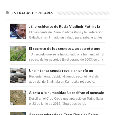
ENTRADAS POPULARES
¿El presidente de Rusia Vladímir Putin y la
Federación Galactica han firmado un
El presidente de Rusia Vladímir Putin y la Federación
tratado para acabar con los Sionistas?
Galáctica han firmado un tratado para trabajar juntos,
para exponer a todos los Si...
El secreto de los secretos, un secreto que
cambiaría por completo el destino de la
Un secreto que se le ha ocultado a la humanidad El
humanidad
secreto de los secretos En el verano de 2003, en una
zona inexplorada de las m...
Una intensa sequía revela en un río un
impresionante hallazgo de miles de Shiva
Recientemente, debido al tiempo seco, el nivel del
Lingas
agua del río Shalmala en Karnataka retrocedió,
revelando la presencia de miles de Shiv...
Alerta a la humanidad!, descifran el mensaje
del Crop Circle de Torino ,Italia
Descifran el Crop Circle que apareció en Torino Italia
el 23 de junio de 2015. "Guardaos de los
extraterrestres con regalos! Esos ...
Aparece misterioso Crop Circle en Reino