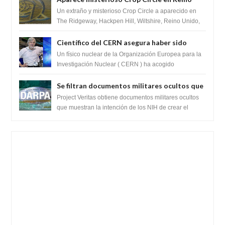
Unido 23 de junio 2016
Un extraño y misterioso Crop Circle a aparecido en
The Ridgeway, Hackpen Hill, Wiltshire, Reino Unido,
fue reportado por Crop circle conec...
Científico del CERN asegura haber sido
ayudado por seres de luz durante una
Un físico nuclear de la Organización Europea para la
prueba del Colisionador de Hadrones
Investigación Nuclear ( CERN ) ha acogido
recientemente el cristianismo en su corazó...
Se filtran documentos militares ocultos que
muestran la intención de los NIH de crear el
Project Veritas obtiene documentos militares ocultos
SARS-CoV-2, utilizando la investigación de
que muestran la intención de los NIH de crear el
SARS-CoV-2, utilizando la investigaci...
ganancia de función