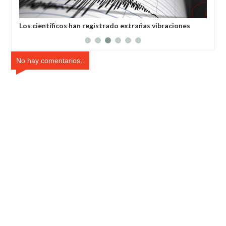
Los científicos han registrado extrañas vibraciones
Con
sísmicas en la Tierra que duraron 92 segundos.
órb
No hay comentarios.: