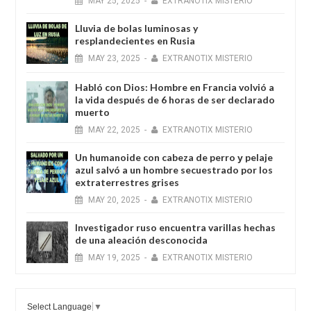
MAY
25,
2025
-
EXTRANOTIX MISTERIO
Lluvia de bolas luminosas y
resplandecientes en Rusia
MAY
23,
2025
-
EXTRANOTIX MISTERIO
Habló con Dios: Hombre en Francia volvió a
la vida después de 6 horas de ser declarado
muerto
MAY
22,
2025
-
EXTRANOTIX MISTERIO
Un humanoide con cabeza de perro у pelaje
azul salvó a un hombre secuestrado por los
extraterrestres grises
MAY
20,
2025
-
EXTRANOTIX MISTERIO
Investigador ruso encuentra varillas hechas
de una aleación desconocida
MAY
19,
2025
-
EXTRANOTIX MISTERIO
Select Language
▼