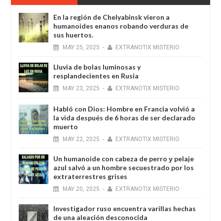
En la región de Chelyabinsk vieron a
humanoides enanos robando verduras de
sus huertos.
MAY
25,
2025
-
EXTRANOTIX MISTERIO
Lluvia de bolas luminosas y
resplandecientes en Rusia
MAY
23,
2025
-
EXTRANOTIX MISTERIO
Habló con Dios: Hombre en Francia volvió a
la vida después de 6 horas de ser declarado
muerto
MAY
22,
2025
-
EXTRANOTIX MISTERIO
Un humanoide con cabeza de perro у pelaje
azul salvó a un hombre secuestrado por los
extraterrestres grises
MAY
20,
2025
-
EXTRANOTIX MISTERIO
Investigador ruso encuentra varillas hechas
de una aleación desconocida