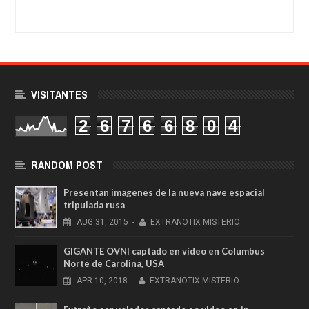
VISITANTES
2
6
7
6
6
8
0
4
RANDOM POST
Presentan imagenes de la nueva nave espacial
tripulada rusa
AUG
31,
2015
-
EXTRANOTIX MISTERIO
GIGANTE OVNI captado en vídeo en Columbus
Norte de Carolina, USA
APR
10,
2018
-
EXTRANOTIX MISTERIO