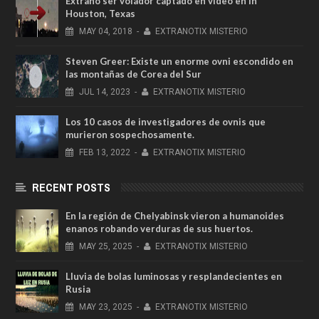
Extraño ser volador captado en video en in
Houston, Texas
MAY
04,
2018
-
EXTRANOTIX MISTERIO
Steven Greer: Existe un enorme ovni escondido en
las montañas de Corea del Sur
JUL
14,
2023
-
EXTRANOTIX MISTERIO
Los 10 casos de investigadores de ovnis que
murieron sospechosamente.
FEB
13,
2022
-
EXTRANOTIX MISTERIO
RECENT POSTS
En la región de Chelyabinsk vieron a humanoides
enanos robando verduras de sus huertos.
MAY
25,
2025
-
EXTRANOTIX MISTERIO
Lluvia de bolas luminosas y resplandecientes en
Rusia
MAY
23,
2025
-
EXTRANOTIX MISTERIO