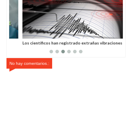
Los científicos han registrado extrañas vibraciones
Con
sísmicas en la Tierra que duraron 92 segundos.
órb
No hay comentarios.: