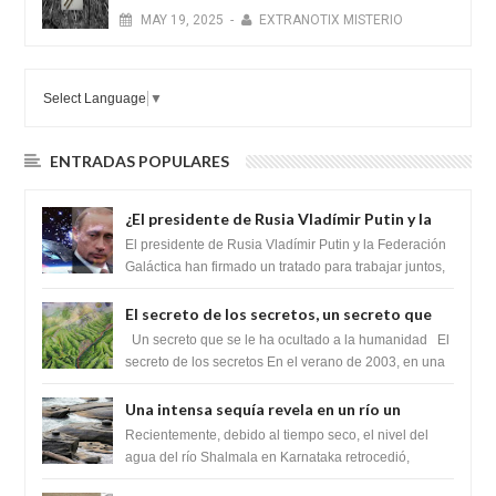
MAY
19,
2025
-
EXTRANOTIX MISTERIO
Select Language
▼
ENTRADAS POPULARES
¿El presidente de Rusia Vladímir Putin y la
Federación Galactica han firmado un
El presidente de Rusia Vladímir Putin y la Federación
tratado para acabar con los Sionistas?
Galáctica han firmado un tratado para trabajar juntos,
para exponer a todos los Si...
El secreto de los secretos, un secreto que
cambiaría por completo el destino de la
Un secreto que se le ha ocultado a la humanidad El
humanidad
secreto de los secretos En el verano de 2003, en una
zona inexplorada de las m...
Una intensa sequía revela en un río un
impresionante hallazgo de miles de Shiva
Recientemente, debido al tiempo seco, el nivel del
Lingas
agua del río Shalmala en Karnataka retrocedió,
revelando la presencia de miles de Shiv...