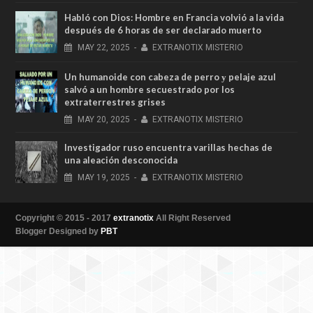
Habló con Dios: Hombre en Francia volvió a la vida
después de 6 horas de ser declarado muerto
MAY
22,
2025
-
EXTRANOTIX MISTERIO
Un humanoide con cabeza de perro у pelaje azul
salvó a un hombre secuestrado por los
extraterrestres grises
MAY
20,
2025
-
EXTRANOTIX MISTERIO
Investigador ruso encuentra varillas hechas de
una aleación desconocida
MAY
19,
2025
-
EXTRANOTIX MISTERIO
Copyright © 2015 - 2017
extranotix
All Right Reserved
Blogger Designed by
PBT