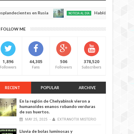
cientes en Rusia
Habló con Dios: Hombre en Fr
NOTICIA AL DÍA
May
22,
0
FOLLOW ME
2025
1,896
44,305
506
378,520
Followers
Fans
Followers
Subscribers
RECENT
POPULAR
ARCHIVE
En la región de Chelyabinsk vieron a
humanoides enanos robando verduras
de sus huertos.
MAY
25,
2025
-
EXTRANOTIX MISTERIO
Lluvia de bolas luminosas y