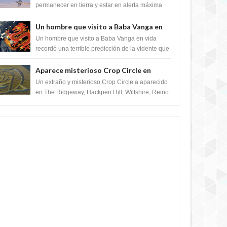
satélite "Caballero Negro"
permanecer en tierra y estar en alerta máxima
para despegar, después de que Obama rompe
el ...
Un hombre que visito a Baba Vanga en
vida recordó la terrible predicción de la
Un hombre que visito a Baba Vanga en vida
vidente para febrero de 2022.
recordó una terrible predicción de la vidente que
sucedería el 2 de febrero de 2022. Según el
pron...
Aparece misterioso Crop Circle en
Reino Unido 23 de junio 2016
Un extraño y misterioso Crop Circle a aparecido
en The Ridgeway, Hackpen Hill, Wiltshire, Reino
Unido, fue reportado por Crop circle conec...