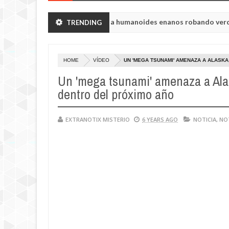
ón de Chelyabinsk vieron a humanoides enanos robando verduras de 
TRENDING
a de la princesa Tisul de la región de Kemerovo.
HOME
VÍDEO
UN 'MEGA TSUNAMI' AMENAZA A ALASK
Un 'mega tsunami' amenaza a Alas
dentro del próximo año
EXTRANOTIX MISTERIO
6 YEARS AGO
NOTICIA
,
NO