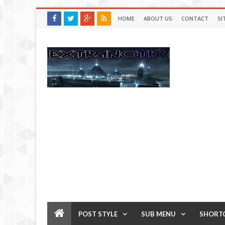
HOME
ABOUT US
CONTACT
SI
POST STYLE
SUB MENU
SHORT