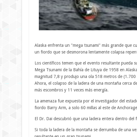
Alaska enfrenta un "mega tsunami" más grande que cual
un fiordo que se desmorona lentamente colapsa repentin
Los científicos temen que el evento resultante pueda s
Mega Tsunami de la Bahía de Lituya de 1958 en Alaska
magnitud 7,8 y produjo una ola 518 metros de (1.700 pi
Ahora, el colapso de la ladera de una montaña cerca del
más escombros y 11 veces más energía.
La amenaza fue expuesta por el investigador del estado
fiordo Barry Arm, a solo 60 millas al este de Anchorage
El Dr. Dai descubrió que una ladera entera dentro del
Si toda la ladera de la montaña se derrumba de una vez, 
resultante en un gran tsunami.