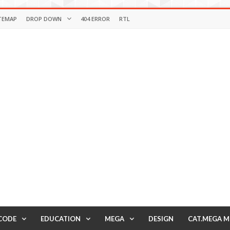
TEMAP
DROP DOWN
404 ERROR
RTL
CODE
EDUCATION
MEGA
DESIGN
CAT.MEGA 