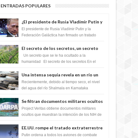
ENTRADAS POPULARES
¿El presidente de Rusia Vladímir Putin y
la Federación Galactica han firmado un
El presidente de Rusia Vladímir Putin y la
tratado para acabar con los Sionistas?
Federación Galáctica han firmado un tratado
para trabajar juntos, para exponer a todos los
Si...
El secreto de los secretos, un secreto
que cambiaría por completo el destino
Un secreto que se le ha ocultado a la
de la humanidad
humanidad El secreto de los secretos En el
verano de 2003, en una zona inexplorada de las
m...
Una intensa sequía revela en un río un
impresionante hallazgo de miles de
Recientemente, debido al tiempo seco, el nivel
Shiva Lingas
del agua del río Shalmala en Karnataka
retrocedió, revelando la presencia de miles de
Shiv...
Se filtran documentos militares ocultos
que muestran la intención de los NIH de
Project Veritas obtiene documentos militares
crear el SARS-CoV-2, utilizando la
ocultos que muestran la intención de los NIH de
crear el SARS-CoV-2, utilizando la investigaci...
investigación de ganancia de función
EE.UU. rompe el tratado extraterrestre
y se prepara para destruir el misterioso
Putin ordena a todos los aviones de combate