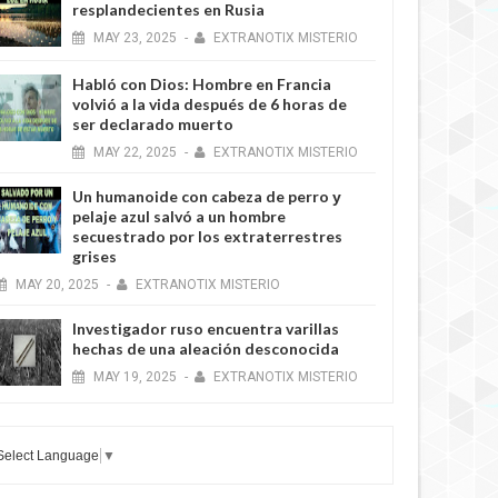
resplandecientes en Rusia
MAY
23,
2025
-
EXTRANOTIX MISTERIO
Habló con Dios: Hombre en Francia
volvió a la vida después de 6 horas de
ser declarado muerto
MAY
22,
2025
-
EXTRANOTIX MISTERIO
Un humanoide con cabeza de perro у
pelaje azul salvó a un hombre
secuestrado por los extraterrestres
grises
MAY
20,
2025
-
EXTRANOTIX MISTERIO
Investigador ruso encuentra varillas
hechas de una aleación desconocida
MAY
19,
2025
-
EXTRANOTIX MISTERIO
Select Language
▼