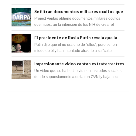
extraterrestres con regalos! Esos ...
Se filtran documentos militares ocultos que
muestran la intención de los NIH de crear el
Project Veritas obtiene documentos militares ocultos
SARS-CoV-2, utilizando la investigación de
que muestran la intención de los NIH de crear el
SARS-CoV-2, utilizando la investigaci...
ganancia de función
El presidente de Rusia Putin revela que la
clase dominante en el mundo son los
Putin dijo que él no era uno de "ellos", pero tienen
híbridos reptiles
miedo de él y han intentado atraerlo a su "culto
babilónico antiguo....
Impresionante vídeo captan extraterrestres
bajando de un OVNI en Arabia Saudita
Un vídeo que se ha hecho viral en las redes sociales
donde supuestamente aterriza un OVNI y bajan sus
tripulantes en el desierto en Ara...