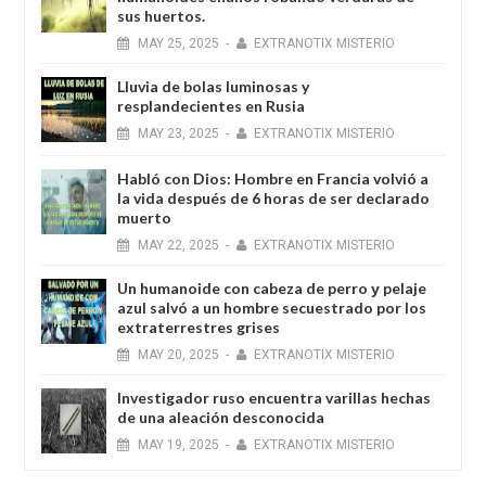
sus huertos.
MAY
25,
2025
-
EXTRANOTIX MISTERIO
Lluvia de bolas luminosas y
resplandecientes en Rusia
MAY
23,
2025
-
EXTRANOTIX MISTERIO
Habló con Dios: Hombre en Francia volvió a
la vida después de 6 horas de ser declarado
muerto
MAY
22,
2025
-
EXTRANOTIX MISTERIO
Un humanoide con cabeza de perro у pelaje
azul salvó a un hombre secuestrado por los
extraterrestres grises
MAY
20,
2025
-
EXTRANOTIX MISTERIO
Investigador ruso encuentra varillas hechas
de una aleación desconocida
MAY
19,
2025
-
EXTRANOTIX MISTERIO