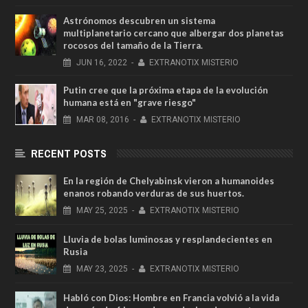
Astrónomos descubren un sistema
multiplanetario cercano que albergar dos planetas
rocosos del tamaño de la Tierra.
JUN
16,
2022
-
EXTRANOTIX MISTERIO
Putin cree que la próxima etapa de la evolución
humana está en "grave riesgo"
MAR
08,
2016
-
EXTRANOTIX MISTERIO
RECENT POSTS
En la región de Chelyabinsk vieron a humanoides
enanos robando verduras de sus huertos.
MAY
25,
2025
-
EXTRANOTIX MISTERIO
Lluvia de bolas luminosas y resplandecientes en
Rusia
MAY
23,
2025
-
EXTRANOTIX MISTERIO
Habló con Dios: Hombre en Francia volvió a la vida