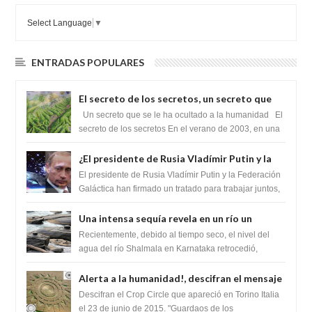
Select Language
▼
ENTRADAS POPULARES
El secreto de los secretos, un secreto que
cambiaría por completo el destino de la
Un secreto que se le ha ocultado a la humanidad El
humanidad
secreto de los secretos En el verano de 2003, en una
zona inexplorada de las m...
¿El presidente de Rusia Vladímir Putin y la
Federación Galactica han firmado un
El presidente de Rusia Vladímir Putin y la Federación
tratado para acabar con los Sionistas?
Galáctica han firmado un tratado para trabajar juntos,
para exponer a todos los Si...
Una intensa sequía revela en un río un
impresionante hallazgo de miles de Shiva
Recientemente, debido al tiempo seco, el nivel del
Lingas
agua del río Shalmala en Karnataka retrocedió,
revelando la presencia de miles de Shiv...
Alerta a la humanidad!, descifran el mensaje
del Crop Circle de Torino ,Italia
Descifran el Crop Circle que apareció en Torino Italia
el 23 de junio de 2015. "Guardaos de los