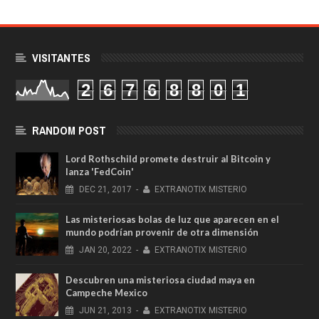
VISITANTES
2
6
7
6
8
8
0
1
RANDOM POST
Lord Rothschild promete destruir al Bitcoin y
lanza 'FedCoin'
DEC
21,
2017
-
EXTRANOTIX MISTERIO
Las misteriosas bolas de luz que aparecen en el
mundo podrían provenir de otra dimensión
JAN
20,
2022
-
EXTRANOTIX MISTERIO
Descubren una misteriosa ciudad maya en
Campeche Mexico
JUN
21,
2013
-
EXTRANOTIX MISTERIO