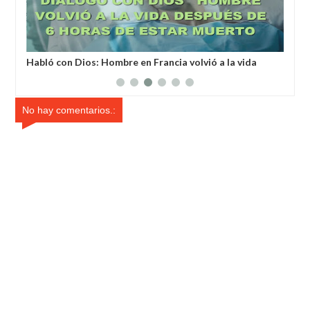
a
Habló con Dios: Hombre en Francia volvió a la vida
Un 
después de 6 horas de ser declarado muerto
un 
No hay comentarios.: