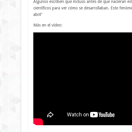
Algunos escriben que incluso antes de que nacieran es
científicos para ver cómo se desarrollaban. Este fenó
abril"
Más en el vídeo: