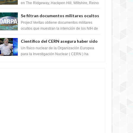
en The Ridgeway, Hackpen Hill, Wiltshire, Reino
Unido, fue reportado por Crop circle conec...
Se filtran documentos militares ocultos
que muestran la intención de los NIH de
Project Veritas obtiene documentos militares
crear el SARS-CoV-2, utilizando la
ocultos que muestran la intención de los NIH de
crear el SARS-CoV-2, utilizando la investigaci...
investigación de ganancia de función
Científico del CERN asegura haber sido
ayudado por seres de luz durante una
Un físico nuclear de la Organización Europea
prueba del Colisionador de Hadrones
para la Investigación Nuclear ( CERN ) ha
acogido recientemente el cristianismo en su
corazó...