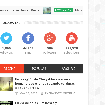
cientes en Rusia
Habló con Dios: Hombre en F
NOTICIA AL DÍA
May
22,
0
FOLLOW ME
2025
1,896
44,305
506
378,520
Followers
Fans
Followers
Subscribers
RECENT
POPULAR
ARCHIVE
En la región de Chelyabinsk vieron a
humanoides enanos robando verduras
de sus huertos.
MAY
25,
2025
-
EXTRANOTIX MISTERIO
Lluvia de bolas luminosas y