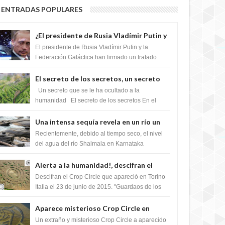
ENTRADAS POPULARES
¿El presidente de Rusia Vladímir Putin y
la Federación Galactica han firmado un
El presidente de Rusia Vladímir Putin y la
tratado para acabar con los Sionistas?
Federación Galáctica han firmado un tratado
para trabajar juntos, para exponer a todos los
Si...
El secreto de los secretos, un secreto
que cambiaría por completo el destino
Un secreto que se le ha ocultado a la
de la humanidad
humanidad El secreto de los secretos En el
verano de 2003, en una zona inexplorada de las
m...
Una intensa sequía revela en un río un
impresionante hallazgo de miles de
Recientemente, debido al tiempo seco, el nivel
Shiva Lingas
del agua del río Shalmala en Karnataka
retrocedió, revelando la presencia de miles de
Shiv...
Alerta a la humanidad!, descifran el
mensaje del Crop Circle de Torino ,Italia
Descifran el Crop Circle que apareció en Torino
Italia el 23 de junio de 2015. "Guardaos de los
extraterrestres con regalos! Esos ...
Aparece misterioso Crop Circle en
Reino Unido 23 de junio 2016
Un extraño y misterioso Crop Circle a aparecido