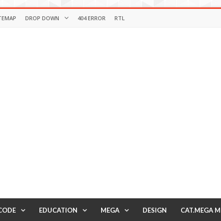
TEMAP
DROP DOWN
404 ERROR
RTL
CODE
EDUCATION
MEGA
DESIGN
CAT.MEGA 