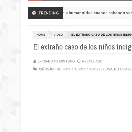
ión de Chelyabinsk vieron a humanoides enanos robando verduras de 
TRENDING
a de la princesa Tisul de la región de Kemerovo.
HOME
VÍDEO
EL EXTRAÑO CASO DE LOS NIÑOS ÍNDIG
El extraño caso de los niños índi
EXTRANOTIX MISTERIO
6 YEARS AGO
NIÑOS ÍNDIGO
,
NOTICIA
,
NOTICIA MISTERIOSA
,
NOTICIA C