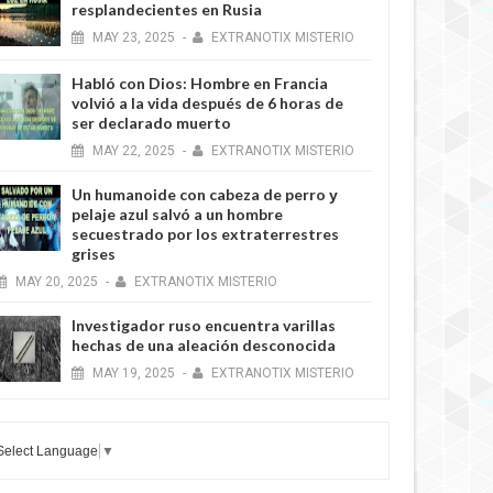
resplandecientes en Rusia
MAY
23,
2025
-
EXTRANOTIX MISTERIO
Habló con Dios: Hombre en Francia
volvió a la vida después de 6 horas de
ser declarado muerto
MAY
22,
2025
-
EXTRANOTIX MISTERIO
Un humanoide con cabeza de perro у
pelaje azul salvó a un hombre
secuestrado por los extraterrestres
grises
MAY
20,
2025
-
EXTRANOTIX MISTERIO
Investigador ruso encuentra varillas
hechas de una aleación desconocida
MAY
19,
2025
-
EXTRANOTIX MISTERIO
Select Language
▼