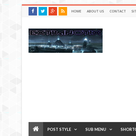
HOME
ABOUT US
CONTACT
SI
POST STYLE
SUB MENU
SHORT