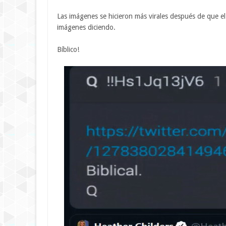
Las imágenes se hicieron más virales después de que el 
imágenes diciendo.
Bíblico!