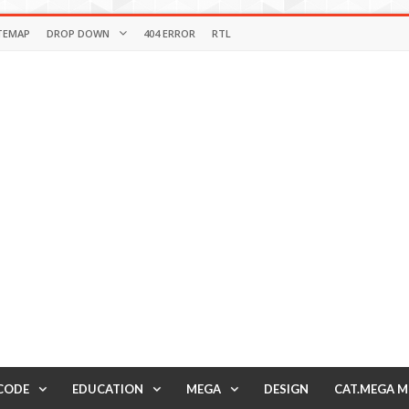
TEMAP
DROP DOWN
404 ERROR
RTL
CODE
EDUCATION
MEGA
DESIGN
CAT.MEGA 