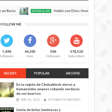
a
Habló con Dios: Hombre en Francia volvió a 
NOTICIA AL DÍA
May
22,
0
FOLLOW ME
2025
1,896
44,305
506
378,520
Followers
Fans
Followers
Subscribers
RECENT
POPULAR
ARCHIVE
En la región de Chelyabinsk vieron a
humanoides enanos robando verduras
de sus huertos.
MAY
25,
2025
-
EXTRANOTIX MISTERIO
Lluvia de bolas luminosas y