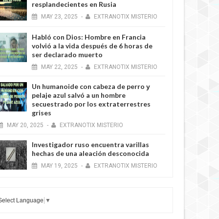
resplandecientes en Rusia
MAY
23,
2025
-
EXTRANOTIX MISTERIO
Habló con Dios: Hombre en Francia
volvió a la vida después de 6 horas de
ser declarado muerto
MAY
22,
2025
-
EXTRANOTIX MISTERIO
Un humanoide con cabeza de perro у
pelaje azul salvó a un hombre
secuestrado por los extraterrestres
grises
MAY
20,
2025
-
EXTRANOTIX MISTERIO
Investigador ruso encuentra varillas
hechas de una aleación desconocida
MAY
19,
2025
-
EXTRANOTIX MISTERIO
Select Language
▼