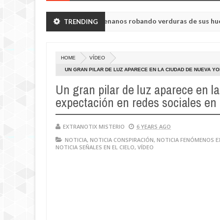
sk vieron a humanoides enanos robando verduras de sus huertos.
TRENDING
M
2
 Tisul de la región de Kemerovo.
2
HOME
VÍDEO
UN GRAN PILAR DE LUZ APARECE EN LA CIUDAD DE NUEVA Y
Un gran pilar de luz aparece en l
expectación en redes sociales en
EXTRANOTIX MISTERIO
6 YEARS AGO
NOTICIA
,
NOTICIA CONSPIRACIÓN
,
NOTICIA FENÓMENOS 
NOTICIA SEÑALES EN EL CIELO
,
VÍDEO