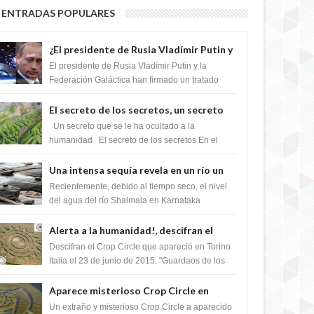
ENTRADAS POPULARES
¿El presidente de Rusia Vladímir Putin y
la Federación Galactica han firmado un
El presidente de Rusia Vladímir Putin y la
tratado para acabar con los Sionistas?
Federación Galáctica han firmado un tratado
para trabajar juntos, para exponer a todos los
Si...
El secreto de los secretos, un secreto
que cambiaría por completo el destino
Un secreto que se le ha ocultado a la
de la humanidad
humanidad El secreto de los secretos En el
verano de 2003, en una zona inexplorada de las
m...
Una intensa sequía revela en un río un
impresionante hallazgo de miles de
Recientemente, debido al tiempo seco, el nivel
Shiva Lingas
del agua del río Shalmala en Karnataka
retrocedió, revelando la presencia de miles de
Shiv...
Alerta a la humanidad!, descifran el
mensaje del Crop Circle de Torino ,Italia
Descifran el Crop Circle que apareció en Torino
Italia el 23 de junio de 2015. "Guardaos de los
extraterrestres con regalos! Esos ...
Aparece misterioso Crop Circle en
Reino Unido 23 de junio 2016
Un extraño y misterioso Crop Circle a aparecido