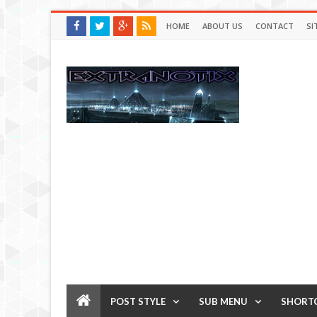
HOME
ABOUT US
CONTACT
SI
POST STYLE
SUB MENU
SHORT