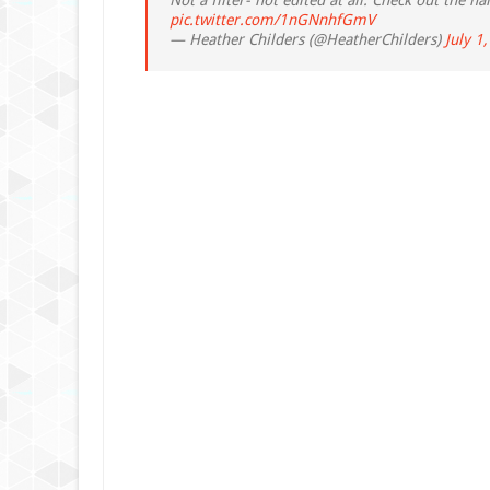
Not a filter- not edited at all. Check out the ha
pic.twitter.com/1nGNnhfGmV
— Heather Childers (@HeatherChilders)
July 1