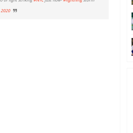
lo of light striking
#NYC
just now-
#lightning
storm
, 2020