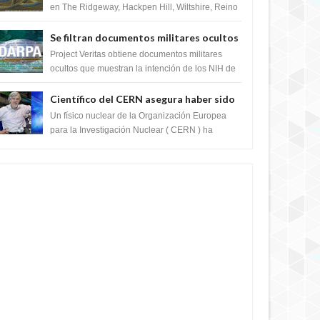
en The Ridgeway, Hackpen Hill, Wiltshire, Reino
Unido, fue reportado por Crop circle conec...
Se filtran documentos militares ocultos
que muestran la intención de los NIH de
Project Veritas obtiene documentos militares
crear el SARS-CoV-2, utilizando la
ocultos que muestran la intención de los NIH de
crear el SARS-CoV-2, utilizando la investigaci...
investigación de ganancia de función
Científico del CERN asegura haber sido
ayudado por seres de luz durante una
Un físico nuclear de la Organización Europea
prueba del Colisionador de Hadrones
para la Investigación Nuclear ( CERN ) ha
acogido recientemente el cristianismo en su
corazó...