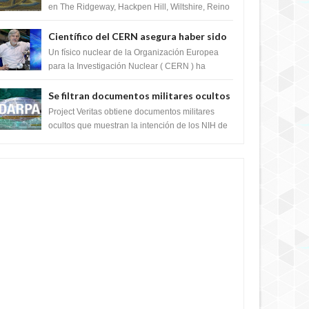
en The Ridgeway, Hackpen Hill, Wiltshire, Reino
Unido, fue reportado por Crop circle conec...
Científico del CERN asegura haber sido
ayudado por seres de luz durante una
Un físico nuclear de la Organización Europea
prueba del Colisionador de Hadrones
para la Investigación Nuclear ( CERN ) ha
acogido recientemente el cristianismo en su
corazó...
Se filtran documentos militares ocultos
que muestran la intención de los NIH de
Project Veritas obtiene documentos militares
crear el SARS-CoV-2, utilizando la
ocultos que muestran la intención de los NIH de
crear el SARS-CoV-2, utilizando la investigaci...
investigación de ganancia de función