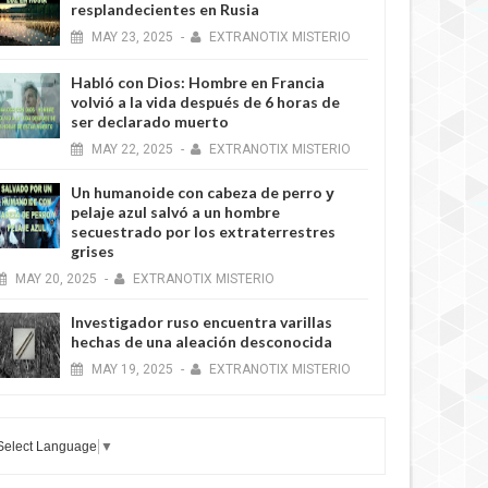
resplandecientes en Rusia
MAY
23,
2025
-
EXTRANOTIX MISTERIO
Habló con Dios: Hombre en Francia
volvió a la vida después de 6 horas de
ser declarado muerto
MAY
22,
2025
-
EXTRANOTIX MISTERIO
Un humanoide con cabeza de perro у
pelaje azul salvó a un hombre
secuestrado por los extraterrestres
grises
MAY
20,
2025
-
EXTRANOTIX MISTERIO
Investigador ruso encuentra varillas
hechas de una aleación desconocida
MAY
19,
2025
-
EXTRANOTIX MISTERIO
Select Language
▼