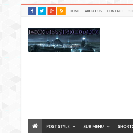
HOME
ABOUT US
CONTACT
SI
POST STYLE
SUB MENU
SHORT