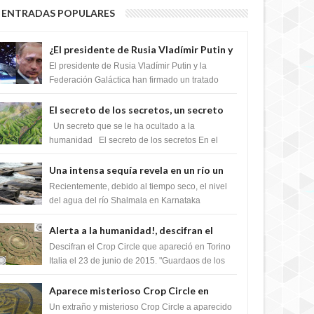
ENTRADAS POPULARES
¿El presidente de Rusia Vladímir Putin y
la Federación Galactica han firmado un
El presidente de Rusia Vladímir Putin y la
tratado para acabar con los Sionistas?
Federación Galáctica han firmado un tratado
para trabajar juntos, para exponer a todos los
Si...
El secreto de los secretos, un secreto
que cambiaría por completo el destino
Un secreto que se le ha ocultado a la
de la humanidad
humanidad El secreto de los secretos En el
verano de 2003, en una zona inexplorada de las
m...
Una intensa sequía revela en un río un
impresionante hallazgo de miles de
Recientemente, debido al tiempo seco, el nivel
Shiva Lingas
del agua del río Shalmala en Karnataka
retrocedió, revelando la presencia de miles de
Shiv...
Alerta a la humanidad!, descifran el
mensaje del Crop Circle de Torino ,Italia
Descifran el Crop Circle que apareció en Torino
Italia el 23 de junio de 2015. "Guardaos de los
extraterrestres con regalos! Esos ...
Aparece misterioso Crop Circle en
Reino Unido 23 de junio 2016
Un extraño y misterioso Crop Circle a aparecido