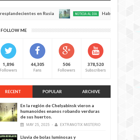
decientes en Rusia
Habló con Dios: Hombre en 
NOTICIA AL DÍA
May
22,
0
FOLLOW ME
2025
1,896
44,305
506
378,520
Followers
Fans
Followers
Subscribers
RECENT
POPULAR
ARCHIVE
En la región de Chelyabinsk vieron a
humanoides enanos robando verduras
de sus huertos.
MAY
25,
2025
-
EXTRANOTIX MISTERIO
Lluvia de bolas luminosas y