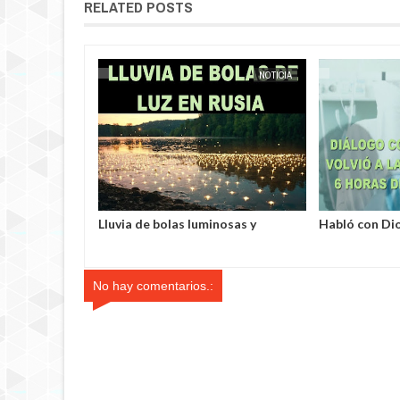
RELATED POSTS
NOTICIA
EXTRANOTIX MISTERIO
NOTICIA
EXTRANOTIX MISTERIO
yabinsk vieron
Lluvia de bolas luminosas y
Habló con Di
s robando
resplandecientes en Rusia
Francia volvió
tos.
6 horas de s
No hay comentarios.: