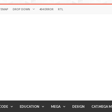
TEMAP
DROP DOWN
404 ERROR
RTL
CODE
EDUCATION
MEGA
DESIGN
CAT.MEGA 