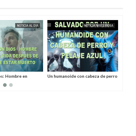
MAY
25,
2025
NOTICIA AL DÍA
NOTICIA MISTERIOSA
os: Hombre en
Un humanoide con cabeza de perro
Invest
 a la vida después de
у pelaje azul salvó a un hombre
varill
er declarado muerto
secuestrado por los
desco
extraterrestres grises