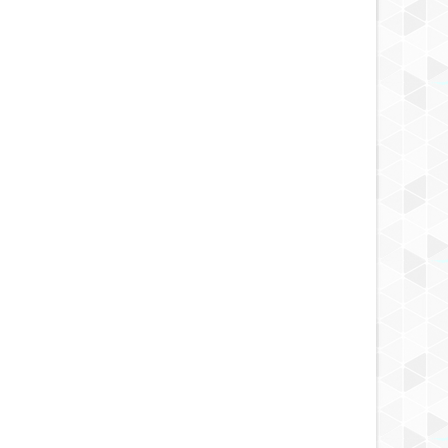
MAY
23,
2025
MAY
NOTICIA DESCUBRIMIENTO
NOTICIA AL DÍA
igador ruso encuentra
Los científicos han registrado
as hechas de una aleación
extrañas vibraciones sísmicas en la
nocida
Tierra que duraron 92 segundos.