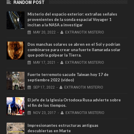
RANDOM POST
Misterio del espacio exterior: extrañas señales
provenientes de la sonda espacial Voyager 1
incitan a la NASA a investigar
MAY
20,
2022
-
EXTRANOTIX MISTERIO
Dos manchas solares se abren en el Sol y podrían
combinarse para crear una fuerte llamarada solar
que podría golpear la Tierra.
MAY
17,
2021
-
EXTRANOTIX MISTERIO
Fuerte terremoto sacude Taiwan hoy 17 de
septiembre 2022 (vídeo)
SEP
17,
2022
-
EXTRANOTIX MISTERIO
El jefe de la Iglesia Ortodoxa Rusa advierte sobre
el fin de los tiempos.
NOV
23,
2017
-
EXTRANOTIX MISTERIO
Impresionantes estructuras antiguas
descubiertas en Marte