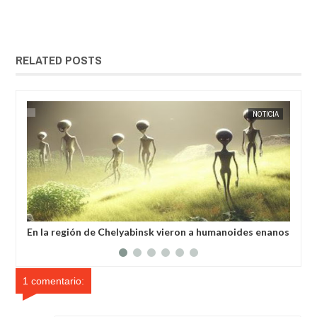
RELATED POSTS
EXTRANOTIX MISTERIO
NOTICIA
EXTRANOT
En la región de Chelyabinsk vieron a humanoides enanos
Llu
robando verduras de sus huertos.
1 comentario: