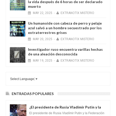
la vida después de 6 horas de ser declarado
muerto
MAY
22,
2025
-
EXTRANOTIX MISTERIO
Un humanoide con cabeza de perro у pelaje
azul salvó a un hombre secuestrado por los
extraterrestres grises
MAY
20,
2025
-
EXTRANOTIX MISTERIO
Investigador ruso encuentra varillas hechas
de una aleación desconocida
MAY
19,
2025
-
EXTRANOTIX MISTERIO
Select Language
▼
ENTRADAS POPULARES
¿El presidente de Rusia Vladímir Putin y la
Federación Galactica han firmado un
El presidente de Rusia Vladímir Putin y la Federación