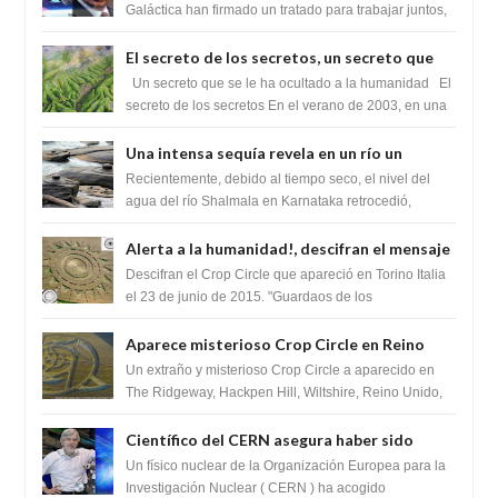
tratado para acabar con los Sionistas?
Galáctica han firmado un tratado para trabajar juntos,
para exponer a todos los Si...
El secreto de los secretos, un secreto que
cambiaría por completo el destino de la
Un secreto que se le ha ocultado a la humanidad El
humanidad
secreto de los secretos En el verano de 2003, en una
zona inexplorada de las m...
Una intensa sequía revela en un río un
impresionante hallazgo de miles de Shiva
Recientemente, debido al tiempo seco, el nivel del
Lingas
agua del río Shalmala en Karnataka retrocedió,
revelando la presencia de miles de Shiv...
Alerta a la humanidad!, descifran el mensaje
del Crop Circle de Torino ,Italia
Descifran el Crop Circle que apareció en Torino Italia
el 23 de junio de 2015. "Guardaos de los
extraterrestres con regalos! Esos ...
Aparece misterioso Crop Circle en Reino
Unido 23 de junio 2016
Un extraño y misterioso Crop Circle a aparecido en
The Ridgeway, Hackpen Hill, Wiltshire, Reino Unido,
fue reportado por Crop circle conec...
Científico del CERN asegura haber sido
ayudado por seres de luz durante una
Un físico nuclear de la Organización Europea para la
prueba del Colisionador de Hadrones
Investigación Nuclear ( CERN ) ha acogido