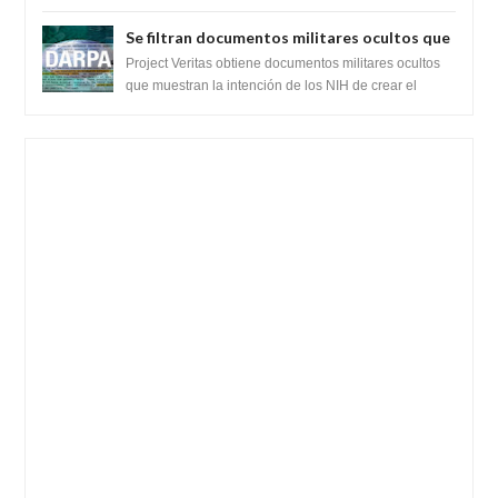
recientemente el cristianismo en su corazó...
Se filtran documentos militares ocultos que
muestran la intención de los NIH de crear el
Project Veritas obtiene documentos militares ocultos
SARS-CoV-2, utilizando la investigación de
que muestran la intención de los NIH de crear el
SARS-CoV-2, utilizando la investigaci...
ganancia de función