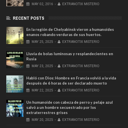
MAY
02,
2016
-
EXTRANOTIX MISTERIO
RECENT POSTS
En la región de Chelyabinsk vieron a humanoides
enanos robando verduras de sus huertos.
MAY
25,
2025
-
EXTRANOTIX MISTERIO
Lluvia de bolas luminosas y resplandecientes en
Rusia
MAY
23,
2025
-
EXTRANOTIX MISTERIO
Habló con Dios: Hombre en Francia volvió a la vida
después de 6 horas de ser declarado muerto
MAY
22,
2025
-
EXTRANOTIX MISTERIO
Un humanoide con cabeza de perro у pelaje azul
salvó a un hombre secuestrado por los
extraterrestres grises
MAY
20,
2025
-
EXTRANOTIX MISTERIO