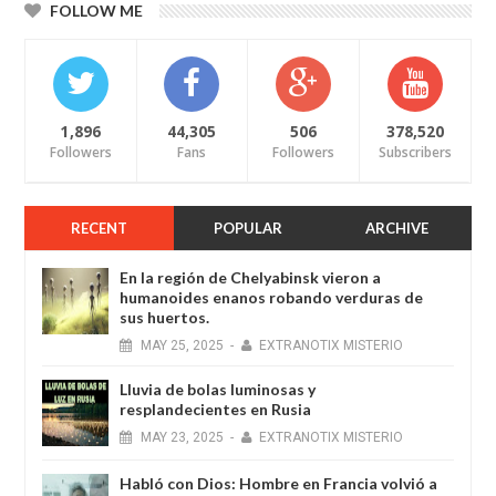
FOLLOW ME
1,896
44,305
506
378,520
Followers
Fans
Followers
Subscribers
RECENT
POPULAR
ARCHIVE
En la región de Chelyabinsk vieron a
humanoides enanos robando verduras de
sus huertos.
MAY
25,
2025
-
EXTRANOTIX MISTERIO
Lluvia de bolas luminosas y
resplandecientes en Rusia
MAY
23,
2025
-
EXTRANOTIX MISTERIO
Habló con Dios: Hombre en Francia volvió a