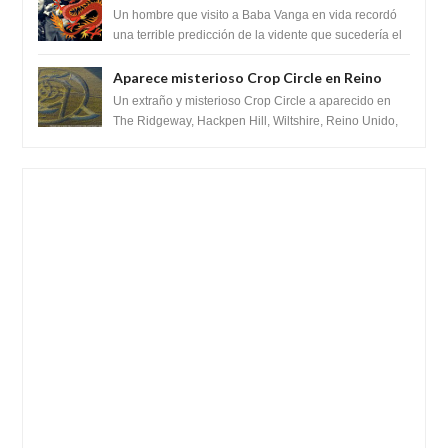
recordó la terrible predicción de la vidente
Un hombre que visito a Baba Vanga en vida recordó
para febrero de 2022.
una terrible predicción de la vidente que sucedería el
2 de febrero de 2022. Según el pron...
Aparece misterioso Crop Circle en Reino
Unido 23 de junio 2016
Un extraño y misterioso Crop Circle a aparecido en
The Ridgeway, Hackpen Hill, Wiltshire, Reino Unido,
fue reportado por Crop circle conec...