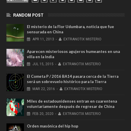
RANDOM POST
El misterio de la Flor Udumbara, noticia que fue
sensurada en China
APR
11,
2013
-
EXTRANOTIX MISTERIO
Aparecen misteriosos agujeros humeantes en una
villa en la India
JUL
15,
2015
-
EXTRANOTIX MISTERIO
El Cometa P / 2016 BA14 pasara cerca de la Tierra
será un sobrevuelo histórico para la Tierra
MAR
22,
2016
-
EXTRANOTIX MISTERIO
Miles de estadounidenses entran en cuarentena
voluntariamente después de regresar de China
FEB
20,
2020
-
EXTRANOTIX MISTERIO
Orden masónica del hip hop