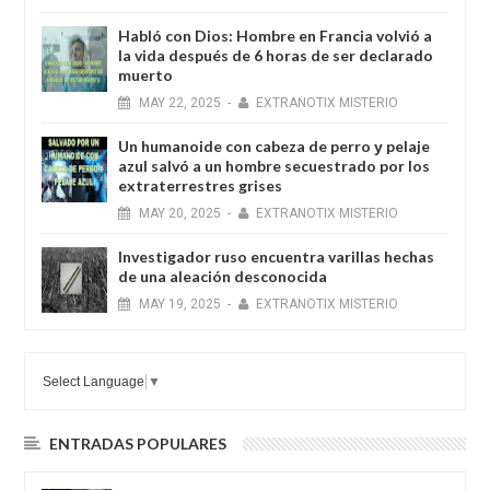
Habló con Dios: Hombre en Francia volvió a
la vida después de 6 horas de ser declarado
muerto
MAY
22,
2025
-
EXTRANOTIX MISTERIO
Un humanoide con cabeza de perro у pelaje
azul salvó a un hombre secuestrado por los
extraterrestres grises
MAY
20,
2025
-
EXTRANOTIX MISTERIO
Investigador ruso encuentra varillas hechas
de una aleación desconocida
MAY
19,
2025
-
EXTRANOTIX MISTERIO
Select Language
▼
ENTRADAS POPULARES