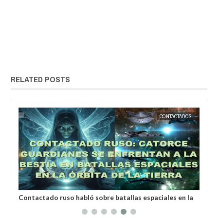
RELATED POSTS
22,
2025
MAY
20,
2025
TO
CONTACTADOS
Contactado ruso habló sobre batallas espaciales en la
La 
órbita de la Tierra
com
crí