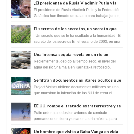
¿El presidente de Rusia Vladímir Putin y la
Federación Galactica han firmado un
El presidente de Rusia Vladímir Putin y la Federación
tratado para acabar con los Sionistas?
Galáctica han firmado un tratado para trabajar juntos,
para exponer a todos los Si...
El secreto de los secretos, un secreto que
cambiaría por completo el destino de la
Un secreto que se le ha ocultado a la humanidad El
humanidad
secreto de los secretos En el verano de 2003, en una
zona inexplorada de las m...
Una intensa sequía revela en un río un
impresionante hallazgo de miles de Shiva
Recientemente, debido al tiempo seco, el nivel del
Lingas
agua del río Shalmala en Karnataka retrocedió,
revelando la presencia de miles de Shiv...
Se filtran documentos militares ocultos que
muestran la intención de los NIH de crear el
Project Veritas obtiene documentos militares ocultos
SARS-CoV-2, utilizando la investigación de
que muestran la intención de los NIH de crear el
SARS-CoV-2, utilizando la investigaci...
ganancia de función
EE.UU. rompe el tratado extraterrestre y se
prepara para destruir el misterioso satélite
Putin ordena a todos los aviones de combate
"Caballero Negro"
permanecer en tierra y estar en alerta máxima para
despegar, después de que Obama rompe el ...
Un hombre que visito a Baba Vanga en vida