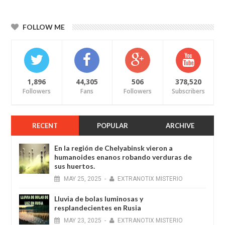
FOLLOW ME
1,896
44,305
506
378,520
Followers
Fans
Followers
Subscribers
RECENT
POPULAR
ARCHIVE
En la región de Chelyabinsk vieron a
humanoides enanos robando verduras de
sus huertos.
MAY
25,
2025
-
EXTRANOTIX MISTERIO
Lluvia de bolas luminosas y
resplandecientes en Rusia
MAY
23,
2025
-
EXTRANOTIX MISTERIO