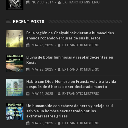
NOV
03,
2014
-
EXTRANOTIX MISTERIO
RECENT POSTS
En la región de Chelyabinsk vieron a humanoides
enanos robando verduras de sus huertos.
MAY
25,
2025
-
EXTRANOTIX MISTERIO
Lluvia de bolas luminosas y resplandecientes en
Rusia
MAY
23,
2025
-
EXTRANOTIX MISTERIO
Habló con Dios: Hombre en Francia volvió a la vida
después de 6 horas de ser declarado muerto
MAY
22,
2025
-
EXTRANOTIX MISTERIO
Un humanoide con cabeza de perro у pelaje azul
salvó a un hombre secuestrado por los
extraterrestres grises
MAY
20,
2025
-
EXTRANOTIX MISTERIO