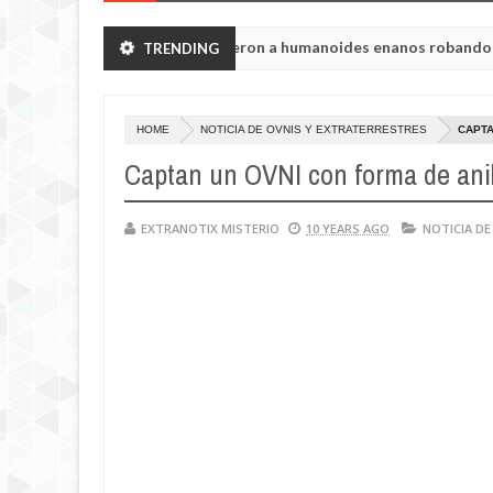
 región de Chelyabinsk vieron a humanoides enanos robando verdura
TRENDING
storia de la princesa Tisul de la región de Kemerovo.
HOME
NOTICIA DE OVNIS Y EXTRATERRESTRES
CAPTA
Captan un OVNI con forma de anil
EXTRANOTIX MISTERIO
10 YEARS AGO
NOTICIA DE