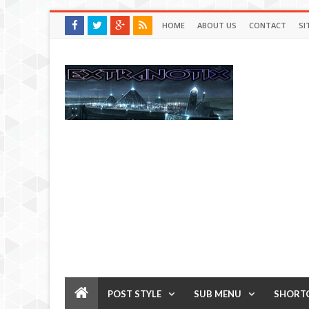
HOME
ABOUT US
CONTACT
SI
POST STYLE
SUB MENU
SHORT