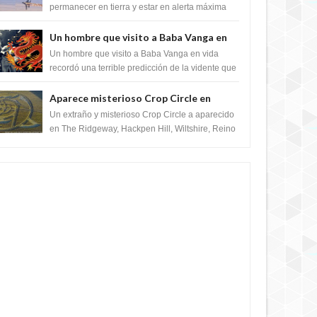
satélite "Caballero Negro"
permanecer en tierra y estar en alerta máxima
para despegar, después de que Obama rompe
el ...
Un hombre que visito a Baba Vanga en
vida recordó la terrible predicción de la
Un hombre que visito a Baba Vanga en vida
vidente para febrero de 2022.
recordó una terrible predicción de la vidente que
sucedería el 2 de febrero de 2022. Según el
pron...
Aparece misterioso Crop Circle en
Reino Unido 23 de junio 2016
Un extraño y misterioso Crop Circle a aparecido
en The Ridgeway, Hackpen Hill, Wiltshire, Reino
Unido, fue reportado por Crop circle conec...