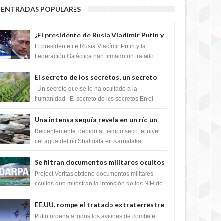
ENTRADAS POPULARES
¿El presidente de Rusia Vladímir Putin y
la Federación Galactica han firmado un
El presidente de Rusia Vladímir Putin y la
tratado para acabar con los Sionistas?
Federación Galáctica han firmado un tratado
para trabajar juntos, para exponer a todos los
Si...
El secreto de los secretos, un secreto
que cambiaría por completo el destino
Un secreto que se le ha ocultado a la
de la humanidad
humanidad El secreto de los secretos En el
verano de 2003, en una zona inexplorada de las
m...
Una intensa sequía revela en un río un
impresionante hallazgo de miles de
Recientemente, debido al tiempo seco, el nivel
Shiva Lingas
del agua del río Shalmala en Karnataka
retrocedió, revelando la presencia de miles de
Shiv...
Se filtran documentos militares ocultos
que muestran la intención de los NIH de
Project Veritas obtiene documentos militares
crear el SARS-CoV-2, utilizando la
ocultos que muestran la intención de los NIH de
crear el SARS-CoV-2, utilizando la investigaci...
investigación de ganancia de función
EE.UU. rompe el tratado extraterrestre
y se prepara para destruir el misterioso
Putin ordena a todos los aviones de combate