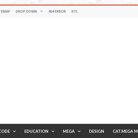
TEMAP
DROP DOWN
404 ERROR
RTL
CODE
EDUCATION
MEGA
DESIGN
CAT.MEGA 