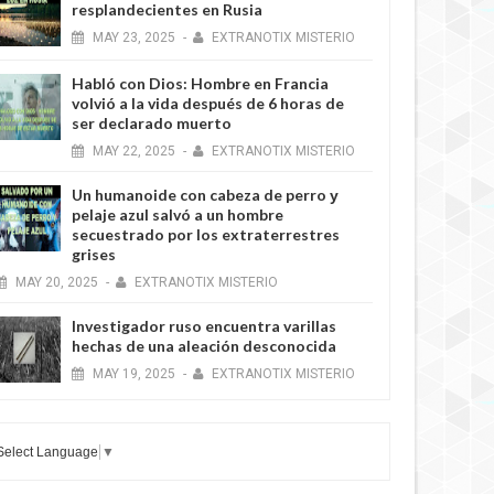
resplandecientes en Rusia
MAY
23,
2025
-
EXTRANOTIX MISTERIO
Habló con Dios: Hombre en Francia
volvió a la vida después de 6 horas de
ser declarado muerto
MAY
22,
2025
-
EXTRANOTIX MISTERIO
Un humanoide con cabeza de perro у
pelaje azul salvó a un hombre
secuestrado por los extraterrestres
grises
MAY
20,
2025
-
EXTRANOTIX MISTERIO
Investigador ruso encuentra varillas
hechas de una aleación desconocida
MAY
19,
2025
-
EXTRANOTIX MISTERIO
Select Language
▼