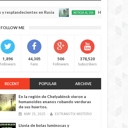
landecientes en Rusia
Habló con Dios: Hombre 
NOTICIA AL DÍA
May
22,
0
FOLLOW ME
2025
1,896
44,305
506
378,520
Followers
Fans
Followers
Subscribers
RECENT
POPULAR
ARCHIVE
En la región de Chelyabinsk vieron a
humanoides enanos robando verduras
de sus huertos.
MAY
25,
2025
-
EXTRANOTIX MISTERIO
Lluvia de bolas luminosas y