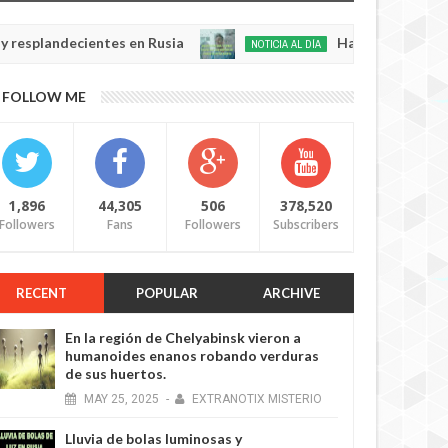
andecientes en Rusia
Habló con Dios: Hombre e
NOTICIA AL DÍA
May
22,
0
FOLLOW ME
2025
1,896
44,305
506
378,520
Followers
Fans
Followers
Subscribers
RECENT
POPULAR
ARCHIVE
En la región de Chelyabinsk vieron a
humanoides enanos robando verduras
de sus huertos.
MAY
25,
2025
-
EXTRANOTIX MISTERIO
Lluvia de bolas luminosas y