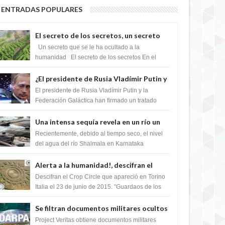
ENTRADAS POPULARES
El secreto de los secretos, un secreto
que cambiaría por completo el destino
Un secreto que se le ha ocultado a la
de la humanidad
humanidad El secreto de los secretos En el
verano de 2003, en una zona inexplorada de las
m...
¿El presidente de Rusia Vladímir Putin y
la Federación Galactica han firmado un
El presidente de Rusia Vladímir Putin y la
tratado para acabar con los Sionistas?
Federación Galáctica han firmado un tratado
para trabajar juntos, para exponer a todos los
Si...
Una intensa sequía revela en un río un
impresionante hallazgo de miles de
Recientemente, debido al tiempo seco, el nivel
Shiva Lingas
del agua del río Shalmala en Karnataka
retrocedió, revelando la presencia de miles de
Shiv...
Alerta a la humanidad!, descifran el
mensaje del Crop Circle de Torino ,Italia
Descifran el Crop Circle que apareció en Torino
Italia el 23 de junio de 2015. "Guardaos de los
extraterrestres con regalos! Esos ...
Se filtran documentos militares ocultos
que muestran la intención de los NIH de
Project Veritas obtiene documentos militares