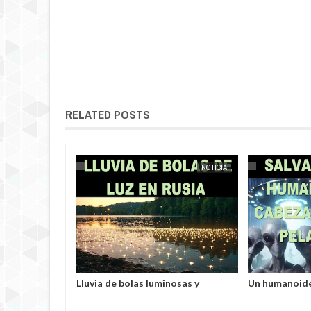
RELATED POSTS
NOTICIA
EXTRANOTIX MISTERIO
NOTICIA
EXTRANOTIX MISTERIO
yabinsk vieron
Lluvia de bolas luminosas y
Un humanoide
s robando
resplandecientes en Rusia
у pelaje azul
tos.
secuestrado 