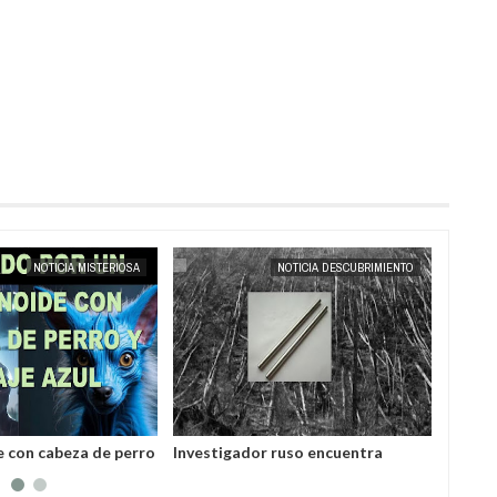
MAY
25,
2025
NOTICIA MISTERIOSA
NOTICIA DESCUBRIMIENTO
 con cabeza de perro
Investigador ruso encuentra
Contac
 salvó a un hombre
varillas hechas de una aleación
batall
por los
desconocida
la Tier