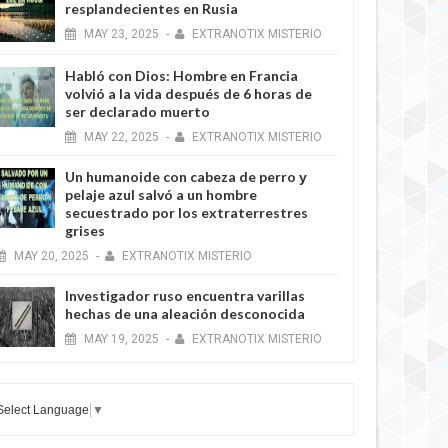
resplandecientes en Rusia
MAY
23,
2025
-
EXTRANOTIX MISTERIO
Habló con Dios: Hombre en Francia
volvió a la vida después de 6 horas de
ser declarado muerto
MAY
22,
2025
-
EXTRANOTIX MISTERIO
Un humanoide con cabeza de perro у
pelaje azul salvó a un hombre
secuestrado por los extraterrestres
grises
MAY
20,
2025
-
EXTRANOTIX MISTERIO
Investigador ruso encuentra varillas
hechas de una aleación desconocida
MAY
19,
2025
-
EXTRANOTIX MISTERIO
Select Language
▼