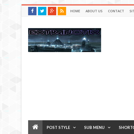
HOME
ABOUT US
CONTACT
SI
POST STYLE
SUB MENU
SHORT