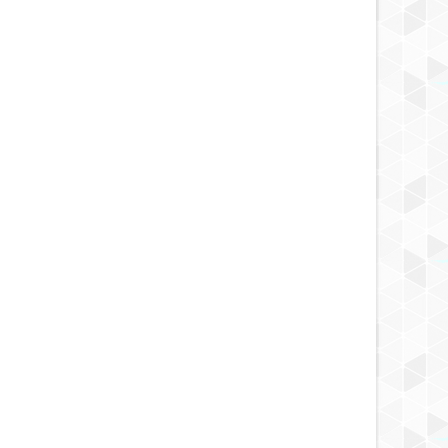
MAY
23,
2025
MAY
CONTACTADOS
NOTICIA
tado ruso habló sobre
Mujer desaparecida dijo que un ser
as espaciales en la órbita de
maligno se la llevó la localizaron en
ra
una cueva.