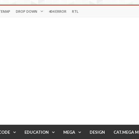
TEMAP
DROP DOWN
404 ERROR
RTL
CODE
EDUCATION
MEGA
DESIGN
CAT.MEGA 