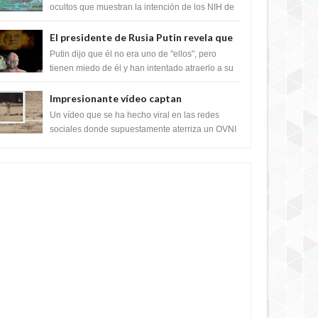
crear el SARS-CoV-2, utilizando la
ocultos que muestran la intención de los NIH de
crear el SARS-CoV-2, utilizando la investigaci...
investigación de ganancia de función
El presidente de Rusia Putin revela que
la clase dominante en el mundo son los
Putin dijo que él no era uno de "ellos", pero
híbridos reptiles
tienen miedo de él y han intentado atraerlo a su
"culto babilónico antiguo....
Impresionante vídeo captan
extraterrestres bajando de un OVNI en
Un vídeo que se ha hecho viral en las redes
Arabia Saudita
sociales donde supuestamente aterriza un OVNI
y bajan sus tripulantes en el desierto en Ara...