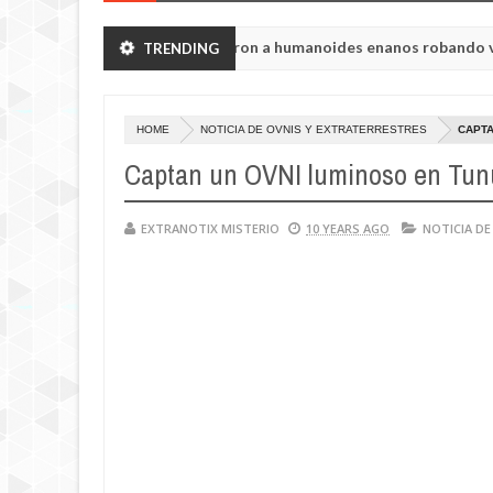
región de Chelyabinsk vieron a humanoides enanos robando verduras 
TRENDING
oria de la princesa Tisul de la región de Kemerovo.
HOME
NOTICIA DE OVNIS Y EXTRATERRESTRES
CAPTA
Captan un OVNI luminoso en Tun
EXTRANOTIX MISTERIO
10 YEARS AGO
NOTICIA DE