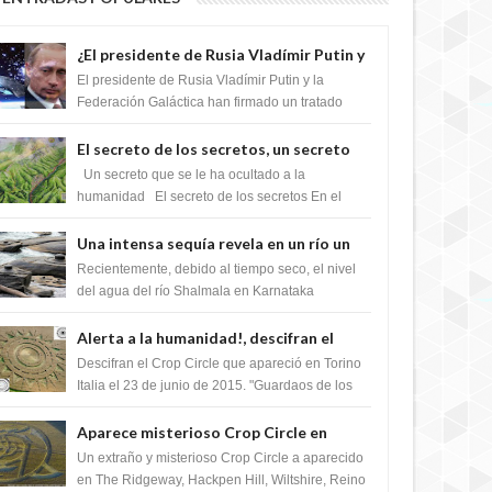
¿El presidente de Rusia Vladímir Putin y
la Federación Galactica han firmado un
El presidente de Rusia Vladímir Putin y la
tratado para acabar con los Sionistas?
Federación Galáctica han firmado un tratado
para trabajar juntos, para exponer a todos los
Si...
El secreto de los secretos, un secreto
que cambiaría por completo el destino
Un secreto que se le ha ocultado a la
de la humanidad
humanidad El secreto de los secretos En el
verano de 2003, en una zona inexplorada de las
m...
Una intensa sequía revela en un río un
impresionante hallazgo de miles de
Recientemente, debido al tiempo seco, el nivel
Shiva Lingas
del agua del río Shalmala en Karnataka
retrocedió, revelando la presencia de miles de
Shiv...
Alerta a la humanidad!, descifran el
mensaje del Crop Circle de Torino ,Italia
Descifran el Crop Circle que apareció en Torino
Italia el 23 de junio de 2015. "Guardaos de los
extraterrestres con regalos! Esos ...
Aparece misterioso Crop Circle en
Reino Unido 23 de junio 2016
Un extraño y misterioso Crop Circle a aparecido
en The Ridgeway, Hackpen Hill, Wiltshire, Reino