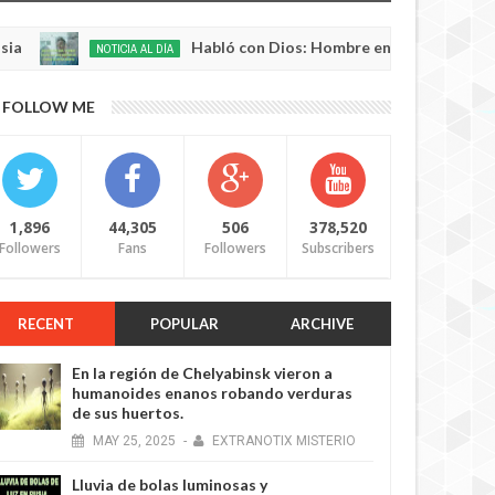
Habló con Dios: Hombre en Francia volvió a la vid
NOTICIA AL DÍA
0
5
FOLLOW ME
1,896
44,305
506
378,520
Followers
Fans
Followers
Subscribers
RECENT
POPULAR
ARCHIVE
En la región de Chelyabinsk vieron a
humanoides enanos robando verduras
de sus huertos.
MAY
25,
2025
-
EXTRANOTIX MISTERIO
Lluvia de bolas luminosas y