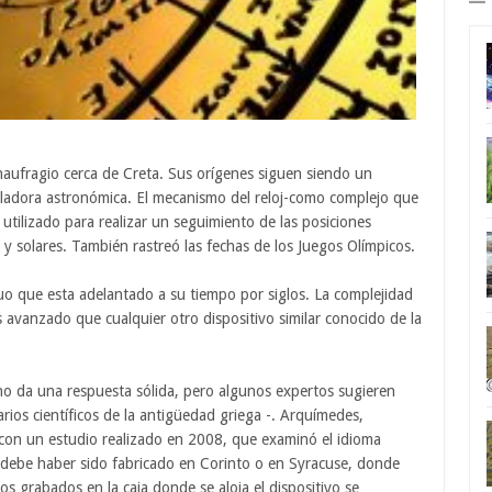
aufragio cerca de Creta. Sus orígenes siguen siendo un
culadora astronómica. El mecanismo del reloj-como complejo que
tilizado para realizar un seguimiento de las posiciones
s y solares. También rastreó las fechas de los Juegos Olímpicos.
uo que esta adelantado a su tiempo por siglos. La complejidad
s avanzado que cualquier otro dispositivo similar conocido de la
no da una respuesta sólida, pero algunos expertos sugieren
rios científicos de la antigüedad griega -. Arquímedes,
con un estudio realizado en 2008, que examinó el idioma
e debe haber sido fabricado en Corinto o en Syracuse, donde
os grabados en la caja donde se aloja el dispositivo se