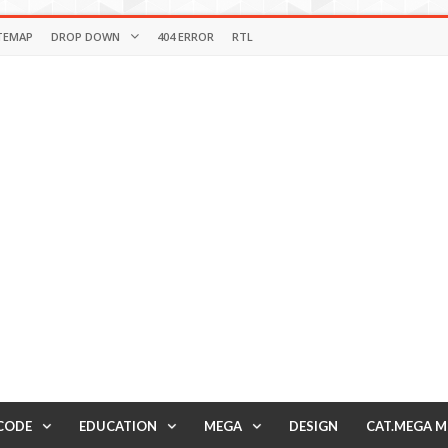
TEMAP
DROP DOWN
404 ERROR
RTL
CODE
EDUCATION
MEGA
DESIGN
CAT.MEGA 