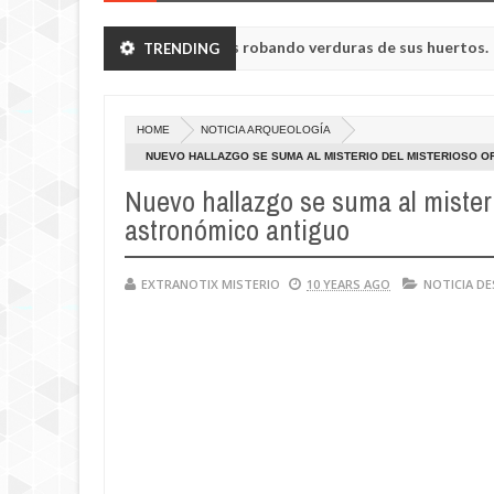
eron a humanoides enanos robando verduras de sus huertos.
TRENDING
May
23,
 de la región de Kemerovo.
0
2025
HOME
NOTICIA ARQUEOLOGÍA
NUEVO HALLAZGO SE SUMA AL MISTERIO DEL MISTERIOSO 
Nuevo hallazgo se suma al mister
astronómico antiguo
EXTRANOTIX MISTERIO
10 YEARS AGO
NOTICIA D