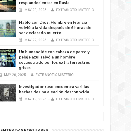
resplandecientes en Rusia
MAY
23,
2025
-
EXTRANOTIX MISTERIO
Habló con Dios: Hombre en Francia
volvió a la vida después de 6 horas de
ser declarado muerto
MAY
22,
2025
-
EXTRANOTIX MISTERIO
Un humanoide con cabeza de perro у
pelaje azul salvó a un hombre
secuestrado por los extraterrestres
grises
MAY
20,
2025
-
EXTRANOTIX MISTERIO
Investigador ruso encuentra varillas
hechas de una aleación desconocida
MAY
19,
2025
-
EXTRANOTIX MISTERIO
ENTRADAS POPULARES