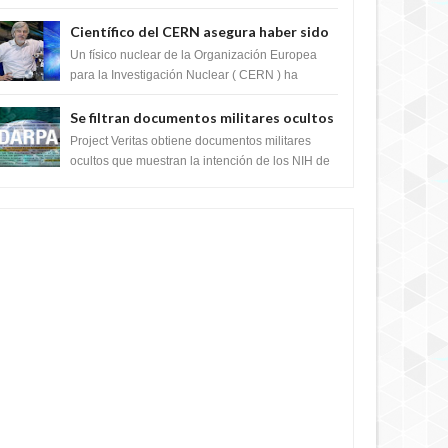
Unido, fue reportado por Crop circle conec...
Científico del CERN asegura haber sido
ayudado por seres de luz durante una
Un físico nuclear de la Organización Europea
prueba del Colisionador de Hadrones
para la Investigación Nuclear ( CERN ) ha
acogido recientemente el cristianismo en su
corazó...
Se filtran documentos militares ocultos
que muestran la intención de los NIH de
Project Veritas obtiene documentos militares
crear el SARS-CoV-2, utilizando la
ocultos que muestran la intención de los NIH de
crear el SARS-CoV-2, utilizando la investigaci...
investigación de ganancia de función