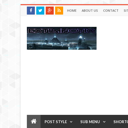
HOME
ABOUT US
CONTACT
SI
POST STYLE
SUB MENU
SHORT