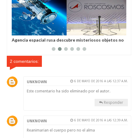
Agencia espacial rusa descubre misteriosos objetos no
El 
identificados en el espacio
2 comentarios:
6 DE MAYO DE 2016 A LAS 12:37 A.M.
UNKNOWN
Este comentario ha sido eliminado por el autor.
Responder
6 DE MAYO DE 2016 A LAS 12:39 A.M.
UNKNOWN
Reanimarian el cuerpo pero no el alma