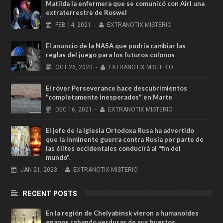
Matilda la enfermera que se comunicó con Airl una
extraterrestre de Roswel
FEB
14,
2021
-
EXTRANOTIX MISTERIO
El anuncio de la NASA que podría cambiar las
reglas del juego para los futuros colonos
OCT
26,
2020
-
EXTRANOTIX MISTERIO
El róver Perseverance hace descubrimientos
"completamente inesperados" en Marte
DEC
16,
2021
-
EXTRANOTIX MISTERIO
El jefe de la Iglesia Ortodoxa Rusa ha advertido
que la inminente guerra contra Rusia por parte de
las élites occidentales conducirá al "fin del
mundo".
JAN
21,
2023
-
EXTRANOTIX MISTERIO
RECENT POSTS
En la región de Chelyabinsk vieron a humanoides
enanos robando verduras de sus huertos.