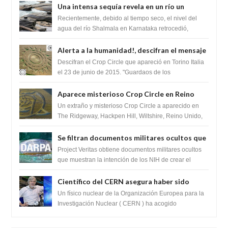
Una intensa sequía revela en un río un
impresionante hallazgo de miles de Shiva
Recientemente, debido al tiempo seco, el nivel del
Lingas
agua del río Shalmala en Karnataka retrocedió,
revelando la presencia de miles de Shiv...
Alerta a la humanidad!, descifran el mensaje
del Crop Circle de Torino ,Italia
Descifran el Crop Circle que apareció en Torino Italia
el 23 de junio de 2015. "Guardaos de los
extraterrestres con regalos! Esos ...
Aparece misterioso Crop Circle en Reino
Unido 23 de junio 2016
Un extraño y misterioso Crop Circle a aparecido en
The Ridgeway, Hackpen Hill, Wiltshire, Reino Unido,
fue reportado por Crop circle conec...
Se filtran documentos militares ocultos que
muestran la intención de los NIH de crear el
Project Veritas obtiene documentos militares ocultos
SARS-CoV-2, utilizando la investigación de
que muestran la intención de los NIH de crear el
SARS-CoV-2, utilizando la investigaci...
ganancia de función
Científico del CERN asegura haber sido
ayudado por seres de luz durante una
Un físico nuclear de la Organización Europea para la
prueba del Colisionador de Hadrones
Investigación Nuclear ( CERN ) ha acogido
recientemente el cristianismo en su corazó...