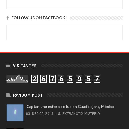
FOLLOW US ON FACEBOOK
VISITANTES
2
6
7
6
5
9
5
7
RANDOM POST
Captan una esfera de luz en Guadalajara, México
DEC
05,
2015
-
EXTRANOTIX MISTERIO