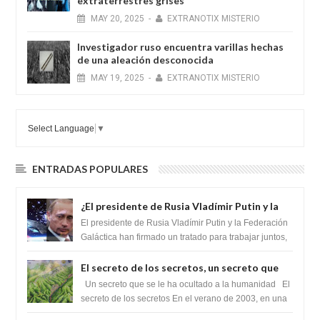
extraterrestres grises
MAY
20,
2025
-
EXTRANOTIX MISTERIO
Investigador ruso encuentra varillas hechas
de una aleación desconocida
MAY
19,
2025
-
EXTRANOTIX MISTERIO
Select Language
▼
ENTRADAS POPULARES
¿El presidente de Rusia Vladímir Putin y la
Federación Galactica han firmado un
El presidente de Rusia Vladímir Putin y la Federación
tratado para acabar con los Sionistas?
Galáctica han firmado un tratado para trabajar juntos,
para exponer a todos los Si...
El secreto de los secretos, un secreto que
cambiaría por completo el destino de la
Un secreto que se le ha ocultado a la humanidad El
humanidad
secreto de los secretos En el verano de 2003, en una
zona inexplorada de las m...