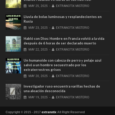
MAY
25,
2025
-
EXTRANOTIX MISTERIO
Lluvia de bolas luminosas y resplandecientes en
Rusia
MAY
23,
2025
-
EXTRANOTIX MISTERIO
Habló con Dios: Hombre en Francia volvió a la vida
después de 6 horas de ser declarado muerto
MAY
22,
2025
-
EXTRANOTIX MISTERIO
Un humanoide con cabeza de perro у pelaje azul
salvó a un hombre secuestrado por los
extraterrestres grises
MAY
20,
2025
-
EXTRANOTIX MISTERIO
Investigador ruso encuentra varillas hechas de
una aleación desconocida
MAY
19,
2025
-
EXTRANOTIX MISTERIO
Copyright © 2015 - 2017
extranotix
All Right Reserved