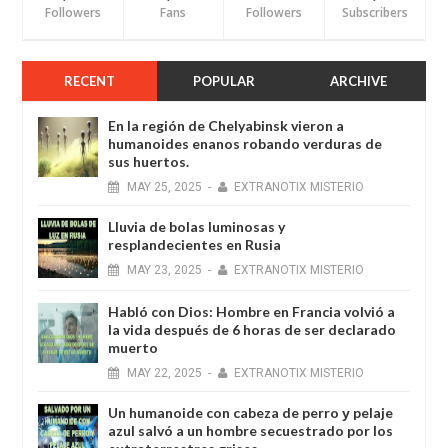
Followers
Fans
Followers
Subscribers
RECENT
POPULAR
ARCHIVE
En la región de Chelyabinsk vieron a
humanoides enanos robando verduras de
sus huertos.
MAY
25,
2025
-
EXTRANOTIX MISTERIO
Lluvia de bolas luminosas y
resplandecientes en Rusia
MAY
23,
2025
-
EXTRANOTIX MISTERIO
Habló con Dios: Hombre en Francia volvió a
la vida después de 6 horas de ser declarado
muerto
MAY
22,
2025
-
EXTRANOTIX MISTERIO
Un humanoide con cabeza de perro у pelaje
azul salvó a un hombre secuestrado por los