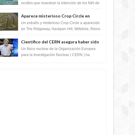
crear el SARS-CoV-2, utilizando la
ocultos que muestran la intención de los NIH de
crear el SARS-CoV-2, utilizando la investigaci...
investigación de ganancia de función
Aparece misterioso Crop Circle en
Reino Unido 23 de junio 2016
Un extraño y misterioso Crop Circle a aparecido
en The Ridgeway, Hackpen Hill, Wiltshire, Reino
Unido, fue reportado por Crop circle conec...
Científico del CERN asegura haber sido
ayudado por seres de luz durante una
Un físico nuclear de la Organización Europea
prueba del Colisionador de Hadrones
para la Investigación Nuclear ( CERN ) ha
acogido recientemente el cristianismo en su
corazó...