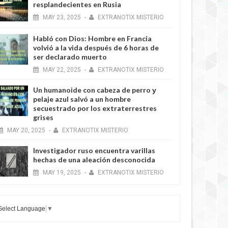
resplandecientes en Rusia
MAY
23,
2025
-
EXTRANOTIX MISTERIO
Habló con Dios: Hombre en Francia
volvió a la vida después de 6 horas de
ser declarado muerto
MAY
22,
2025
-
EXTRANOTIX MISTERIO
Un humanoide con cabeza de perro у
pelaje azul salvó a un hombre
secuestrado por los extraterrestres
grises
MAY
20,
2025
-
EXTRANOTIX MISTERIO
Investigador ruso encuentra varillas
hechas de una aleación desconocida
MAY
19,
2025
-
EXTRANOTIX MISTERIO
Select Language
▼