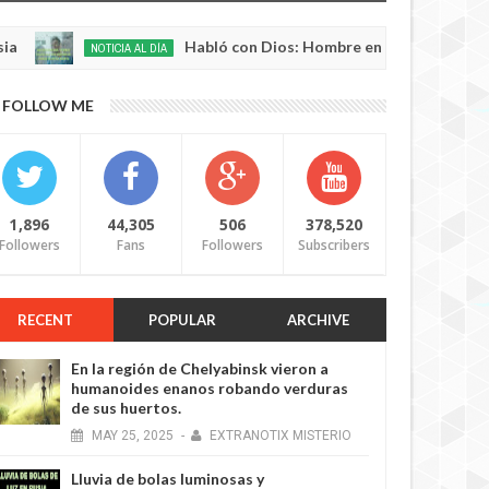
Habló con Dios: Hombre en Francia volvió a la vid
NOTICIA AL DÍA
0
FOLLOW ME
1,896
44,305
506
378,520
Followers
Fans
Followers
Subscribers
RECENT
POPULAR
ARCHIVE
En la región de Chelyabinsk vieron a
humanoides enanos robando verduras
de sus huertos.
MAY
25,
2025
-
EXTRANOTIX MISTERIO
Lluvia de bolas luminosas y