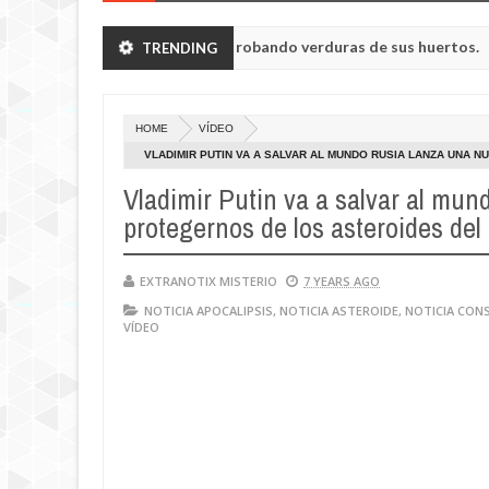
ron a humanoides enanos robando verduras de sus huertos.
TRENDING
May
23,
de la región de Kemerovo.
0
2025
HOME
VÍDEO
VLADIMIR PUTIN VA A SALVAR AL MUNDO RUSIA LANZA UNA 
APOCALIPSIS
Vladimir Putin va a salvar al mu
protegernos de los asteroides del
EXTRANOTIX MISTERIO
7 YEARS AGO
NOTICIA APOCALIPSIS
,
NOTICIA ASTEROIDE
,
NOTICIA CON
VÍDEO