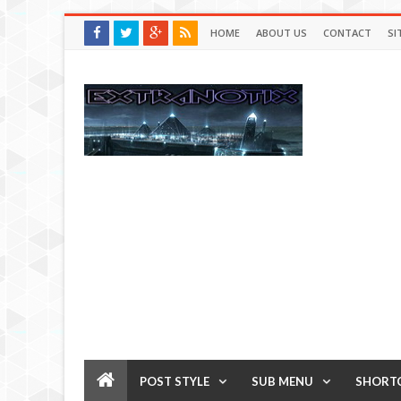
HOME
ABOUT US
CONTACT
SI
POST STYLE
SUB MENU
SHORT