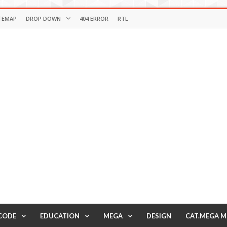
TEMAP
DROP DOWN
404 ERROR
RTL
CODE
EDUCATION
MEGA
DESIGN
CAT.MEGA 