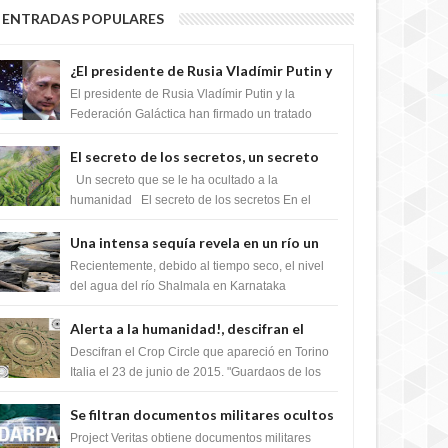
ENTRADAS POPULARES
¿El presidente de Rusia Vladímir Putin y
la Federación Galactica han firmado un
El presidente de Rusia Vladímir Putin y la
tratado para acabar con los Sionistas?
Federación Galáctica han firmado un tratado
para trabajar juntos, para exponer a todos los
Si...
El secreto de los secretos, un secreto
que cambiaría por completo el destino
Un secreto que se le ha ocultado a la
de la humanidad
humanidad El secreto de los secretos En el
verano de 2003, en una zona inexplorada de las
m...
Una intensa sequía revela en un río un
impresionante hallazgo de miles de
Recientemente, debido al tiempo seco, el nivel
Shiva Lingas
del agua del río Shalmala en Karnataka
retrocedió, revelando la presencia de miles de
Shiv...
Alerta a la humanidad!, descifran el
mensaje del Crop Circle de Torino ,Italia
Descifran el Crop Circle que apareció en Torino
Italia el 23 de junio de 2015. "Guardaos de los
extraterrestres con regalos! Esos ...
Se filtran documentos militares ocultos
que muestran la intención de los NIH de
Project Veritas obtiene documentos militares