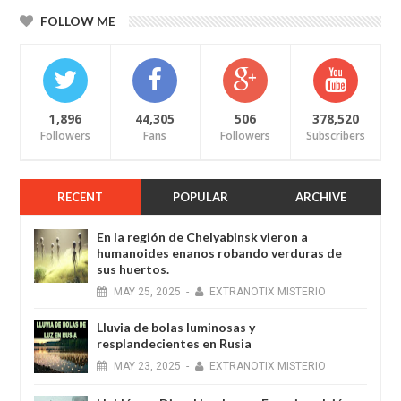
FOLLOW ME
1,896
44,305
506
378,520
Followers
Fans
Followers
Subscribers
RECENT
POPULAR
ARCHIVE
En la región de Chelyabinsk vieron a
humanoides enanos robando verduras de
sus huertos.
MAY
25,
2025
-
EXTRANOTIX MISTERIO
Lluvia de bolas luminosas y
resplandecientes en Rusia
MAY
23,
2025
-
EXTRANOTIX MISTERIO