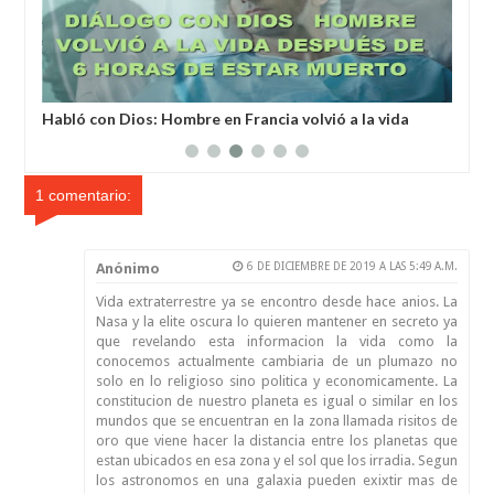
a
Habló con Dios: Hombre en Francia volvió a la vida
Un 
después de 6 horas de ser declarado muerto
un 
1 comentario:
Anónimo
6 DE DICIEMBRE DE 2019 A LAS 5:49 A.M.
Vida extraterrestre ya se encontro desde hace anios. La
Nasa y la elite oscura lo quieren mantener en secreto ya
que revelando esta informacion la vida como la
conocemos actualmente cambiaria de un plumazo no
solo en lo religioso sino politica y economicamente. La
constitucion de nuestro planeta es igual o similar en los
mundos que se encuentran en la zona llamada risitos de
oro que viene hacer la distancia entre los planetas que
estan ubicados en esa zona y el sol que los irradia. Segun
los astronomos en una galaxia pueden exixtir mas de