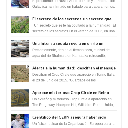
Federación Galactica han firmado un
El presidente de Rusia Vladímir Putin y la Federación
tratado para acabar con los Sionistas?
Galáctica han firmado un tratado para trabajar juntos,
para exponer a todos los Si...
El secreto de los secretos, un secreto que
cambiaría por completo el destino de la
Un secreto que se le ha ocultado a la humanidad El
humanidad
secreto de los secretos En el verano de 2003, en una
zona inexplorada de las m...
Una intensa sequía revela en un río un
impresionante hallazgo de miles de Shiva
Recientemente, debido al tiempo seco, el nivel del
Lingas
agua del río Shalmala en Karnataka retrocedió,
revelando la presencia de miles de Shiv...
Alerta a la humanidad!, descifran el mensaje
del Crop Circle de Torino ,Italia
Descifran el Crop Circle que apareció en Torino Italia
el 23 de junio de 2015. "Guardaos de los
extraterrestres con regalos! Esos ...
Aparece misterioso Crop Circle en Reino
Unido 23 de junio 2016
Un extraño y misterioso Crop Circle a aparecido en
The Ridgeway, Hackpen Hill, Wiltshire, Reino Unido,
fue reportado por Crop circle conec...
Científico del CERN asegura haber sido
ayudado por seres de luz durante una
Un físico nuclear de la Organización Europea para la