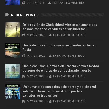
JUL
16,
2016
-
EXTRANOTIX MISTERIO
RECENT POSTS
En la región de Chelyabinsk vieron a humanoides
enanos robando verduras de sus huertos.
MAY
25,
2025
-
EXTRANOTIX MISTERIO
Lluvia de bolas luminosas y resplandecientes en
Rusia
MAY
23,
2025
-
EXTRANOTIX MISTERIO
Habló con Dios: Hombre en Francia volvió a la vida
después de 6 horas de ser declarado muerto
MAY
22,
2025
-
EXTRANOTIX MISTERIO
Un humanoide con cabeza de perro у pelaje azul
salvó a un hombre secuestrado por los
extraterrestres grises
MAY
20,
2025
-
EXTRANOTIX MISTERIO