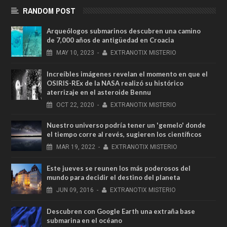
RANDOM POST
Arqueólogos submarinos descubren una camino
de 7,000 años de antigüedad en Croacia
MAY
10,
2023
-
EXTRANOTIX MISTERIO
Increíbles imágenes revelan el momento en que el
OSIRIS-REx de la NASA realizó su histórico
aterrizaje en el asteroide Bennu
OCT
22,
2020
-
EXTRANOTIX MISTERIO
Nuestro universo podría tener un 'gemelo' donde
el tiempo corre al revés, sugieren los científicos
MAR
19,
2022
-
EXTRANOTIX MISTERIO
Este jueves se reunen los más poderosos del
mundo para decidir el destino del planeta
JUN
09,
2016
-
EXTRANOTIX MISTERIO
Descubren con Google Earth una extraña base
submarina en el océano