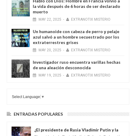
Habló con Dios: Hombre en Francia volvió a
la vida después de 6 horas de ser declarado
muerto
MAY
22,
2025
-
EXTRANOTIX MISTERIO
Un humanoide con cabeza de perro у pelaje
azul salvó a un hombre secuestrado por los
extraterrestres grises
MAY
20,
2025
-
EXTRANOTIX MISTERIO
Investigador ruso encuentra varillas hechas
de una aleación desconocida
MAY
19,
2025
-
EXTRANOTIX MISTERIO
Select Language
▼
ENTRADAS POPULARES
¿El presidente de Rusia Vladímir Putin y la