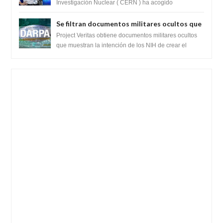
prueba del Colisionador de Hadrones
Investigación Nuclear ( CERN ) ha acogido
recientemente el cristianismo en su corazó...
Se filtran documentos militares ocultos que
muestran la intención de los NIH de crear el
Project Veritas obtiene documentos militares ocultos
SARS-CoV-2, utilizando la investigación de
que muestran la intención de los NIH de crear el
SARS-CoV-2, utilizando la investigaci...
ganancia de función