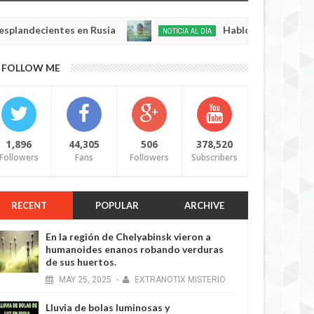
cientes en Rusia
Habló con Dios: Hombre en Fr
NOTICIA AL DÍA
May
22,
0
FOLLOW ME
2025
1,896
44,305
506
378,520
Followers
Fans
Followers
Subscribers
RECENT
POPULAR
ARCHIVE
En la región de Chelyabinsk vieron a
humanoides enanos robando verduras
de sus huertos.
MAY
25,
2025
-
EXTRANOTIX MISTERIO
Lluvia de bolas luminosas y