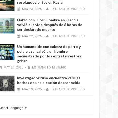
resplandecientes en Rusia
MAY
23,
2025
-
EXTRANOTIX MISTERIO
Habló con Dios: Hombre en Francia
volvió a la vida después de 6 horas de
ser declarado muerto
MAY
22,
2025
-
EXTRANOTIX MISTERIO
Un humanoide con cabeza de perro у
pelaje azul salvó a un hombre
secuestrado por los extraterrestres
grises
MAY
20,
2025
-
EXTRANOTIX MISTERIO
Investigador ruso encuentra varillas
hechas de una aleación desconocida
MAY
19,
2025
-
EXTRANOTIX MISTERIO
Select Language
▼