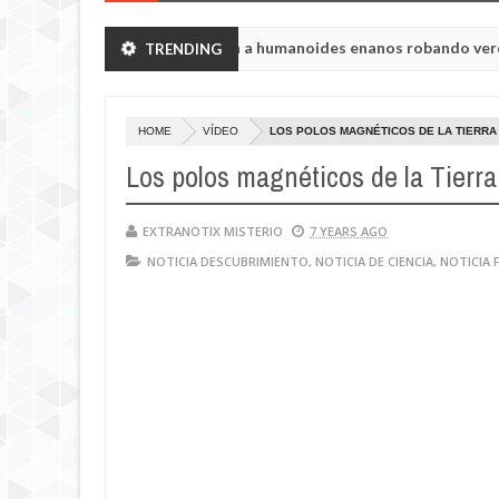
ón de Chelyabinsk vieron a humanoides enanos robando verduras de 
TRENDING
a de la princesa Tisul de la región de Kemerovo.
HOME
VÍDEO
LOS POLOS MAGNÉTICOS DE LA TIERRA
Los polos magnéticos de la Tierr
EXTRANOTIX MISTERIO
7 YEARS AGO
NOTICIA DESCUBRIMIENTO
,
NOTICIA DE CIENCIA
,
NOTICIA