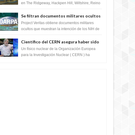
en The Ridgeway, Hackpen Hill, Wiltshire, Reino
Unido, fue reportado por Crop circle conec...
Se filtran documentos militares ocultos
que muestran la intención de los NIH de
Project Veritas obtiene documentos militares
crear el SARS-CoV-2, utilizando la
ocultos que muestran la intención de los NIH de
crear el SARS-CoV-2, utilizando la investigaci...
investigación de ganancia de función
Científico del CERN asegura haber sido
ayudado por seres de luz durante una
Un físico nuclear de la Organización Europea
prueba del Colisionador de Hadrones
para la Investigación Nuclear ( CERN ) ha
acogido recientemente el cristianismo en su
corazó...