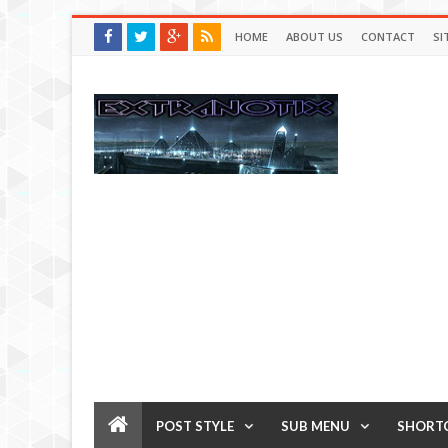
HOME
ABOUT US
CONTACT
SI
POST STYLE
SUB MENU
SHORT