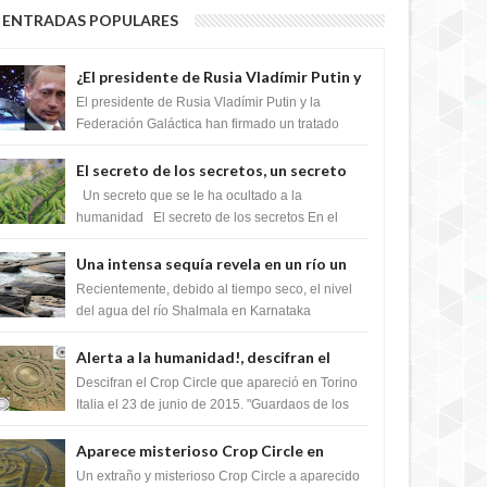
ENTRADAS POPULARES
¿El presidente de Rusia Vladímir Putin y
la Federación Galactica han firmado un
El presidente de Rusia Vladímir Putin y la
tratado para acabar con los Sionistas?
Federación Galáctica han firmado un tratado
para trabajar juntos, para exponer a todos los
Si...
El secreto de los secretos, un secreto
que cambiaría por completo el destino
Un secreto que se le ha ocultado a la
de la humanidad
humanidad El secreto de los secretos En el
verano de 2003, en una zona inexplorada de las
m...
Una intensa sequía revela en un río un
impresionante hallazgo de miles de
Recientemente, debido al tiempo seco, el nivel
Shiva Lingas
del agua del río Shalmala en Karnataka
retrocedió, revelando la presencia de miles de
Shiv...
Alerta a la humanidad!, descifran el
mensaje del Crop Circle de Torino ,Italia
Descifran el Crop Circle que apareció en Torino
Italia el 23 de junio de 2015. "Guardaos de los
extraterrestres con regalos! Esos ...
Aparece misterioso Crop Circle en
Reino Unido 23 de junio 2016
Un extraño y misterioso Crop Circle a aparecido