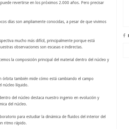
o puede revertirse en los próximos 2.000 años. Pero precisar
 pocos días son ampliamente conocidas, a pesar de que vivimos
rspectiva mucho más difícil, principalmente porque está
estras observaciones son escasas e indirectas.
os la composición principal del material dentro del núcleo y
s en órbita también mide cómo está cambiando el campo
 núcleo líquido.
dentro del núcleo destaca nuestro ingenio en evolución y
mica del núcleo.
ratorio para estudiar la dinámica de fluidos del interior del
n ritmo rápido.