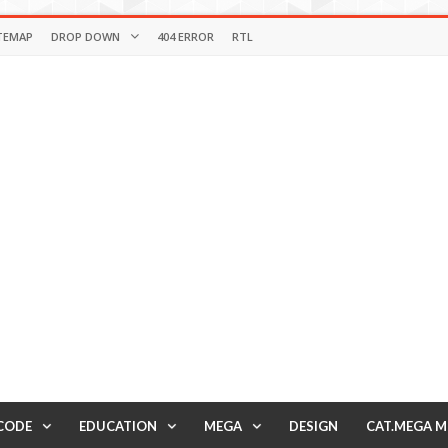
TEMAP
DROP DOWN
404 ERROR
RTL
CODE
EDUCATION
MEGA
DESIGN
CAT.MEGA 