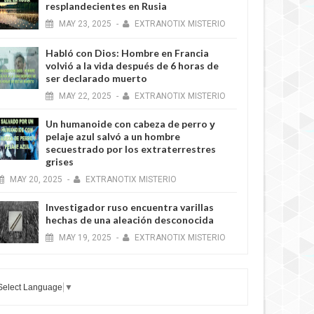
resplandecientes en Rusia
MAY
23,
2025
-
EXTRANOTIX MISTERIO
Habló con Dios: Hombre en Francia
volvió a la vida después de 6 horas de
ser declarado muerto
MAY
22,
2025
-
EXTRANOTIX MISTERIO
Un humanoide con cabeza de perro у
pelaje azul salvó a un hombre
secuestrado por los extraterrestres
grises
MAY
20,
2025
-
EXTRANOTIX MISTERIO
Investigador ruso encuentra varillas
hechas de una aleación desconocida
MAY
19,
2025
-
EXTRANOTIX MISTERIO
Select Language
▼