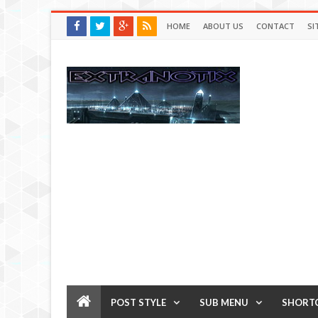
HOME
ABOUT US
CONTACT
SI
POST STYLE
SUB MENU
SHORT