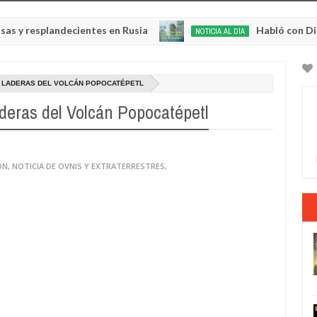
splandecientes en Rusia
Habló con Dios: Hombr
NOTICIA AL DÍA
May
22,
0
2025
 LADERAS DEL VOLCÁN POPOCATÉPETL
aderas del Volcán Popocatépetl
ÓN
,
NOTICIA DE OVNIS Y EXTRATERRESTRES
,