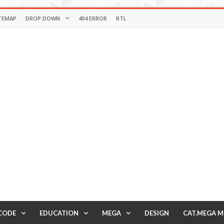
TEMAP
DROP DOWN
404 ERROR
RTL
CODE
EDUCATION
MEGA
DESIGN
CAT.MEGA 