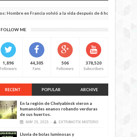
e en Francia volvió a la vida después de 6 horas de ser declarado 
FOLLOW ME
1,896
44,305
506
378,520
Followers
Fans
Followers
Subscribers
RECENT
POPULAR
ARCHIVE
En la región de Chelyabinsk vieron a
humanoides enanos robando verduras
de sus huertos.
MAY
25,
2025
-
EXTRANOTIX MISTERIO
Lluvia de bolas luminosas y