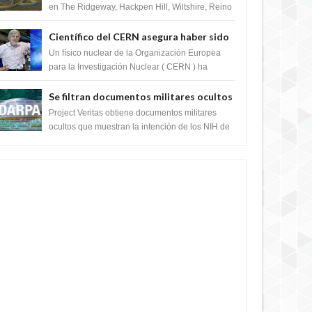
en The Ridgeway, Hackpen Hill, Wiltshire, Reino
Unido, fue reportado por Crop circle conec...
Científico del CERN asegura haber sido
ayudado por seres de luz durante una
Un físico nuclear de la Organización Europea
prueba del Colisionador de Hadrones
para la Investigación Nuclear ( CERN ) ha
acogido recientemente el cristianismo en su
corazó...
Se filtran documentos militares ocultos
que muestran la intención de los NIH de
Project Veritas obtiene documentos militares
crear el SARS-CoV-2, utilizando la
ocultos que muestran la intención de los NIH de
crear el SARS-CoV-2, utilizando la investigaci...
investigación de ganancia de función