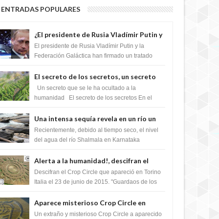
ENTRADAS POPULARES
¿El presidente de Rusia Vladímir Putin y
la Federación Galactica han firmado un
El presidente de Rusia Vladímir Putin y la
tratado para acabar con los Sionistas?
Federación Galáctica han firmado un tratado
para trabajar juntos, para exponer a todos los
Si...
El secreto de los secretos, un secreto
que cambiaría por completo el destino
Un secreto que se le ha ocultado a la
de la humanidad
humanidad El secreto de los secretos En el
verano de 2003, en una zona inexplorada de las
m...
Una intensa sequía revela en un río un
impresionante hallazgo de miles de
Recientemente, debido al tiempo seco, el nivel
Shiva Lingas
del agua del río Shalmala en Karnataka
retrocedió, revelando la presencia de miles de
Shiv...
Alerta a la humanidad!, descifran el
mensaje del Crop Circle de Torino ,Italia
Descifran el Crop Circle que apareció en Torino
Italia el 23 de junio de 2015. "Guardaos de los
extraterrestres con regalos! Esos ...
Aparece misterioso Crop Circle en
Reino Unido 23 de junio 2016
Un extraño y misterioso Crop Circle a aparecido