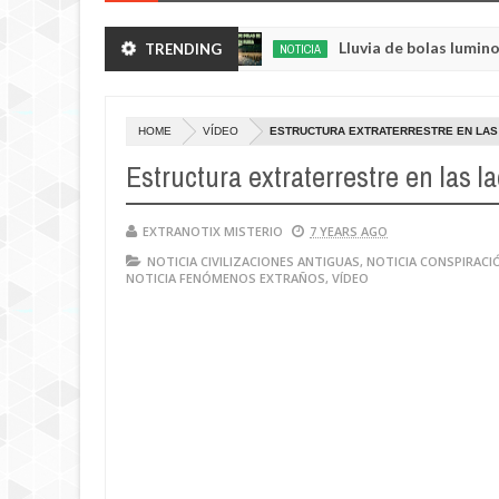
as de sus huertos.
Lluvia de bolas luminosas y re
TRENDING
NOTICIA
May
23,
0
2025
HOME
VÍDEO
ESTRUCTURA EXTRATERRESTRE EN LAS
Estructura extraterrestre en las l
EXTRANOTIX MISTERIO
7 YEARS AGO
NOTICIA CIVILIZACIONES ANTIGUAS
,
NOTICIA CONSPIRACI
NOTICIA FENÓMENOS EXTRAÑOS
,
VÍDEO