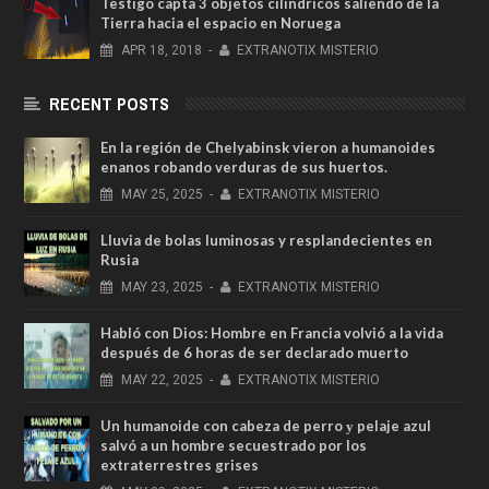
Testigo capta 3 objetos cilíndricos saliendo de la
Tierra hacia el espacio en Noruega
APR
18,
2018
-
EXTRANOTIX MISTERIO
RECENT POSTS
En la región de Chelyabinsk vieron a humanoides
enanos robando verduras de sus huertos.
MAY
25,
2025
-
EXTRANOTIX MISTERIO
Lluvia de bolas luminosas y resplandecientes en
Rusia
MAY
23,
2025
-
EXTRANOTIX MISTERIO
Habló con Dios: Hombre en Francia volvió a la vida
después de 6 horas de ser declarado muerto
MAY
22,
2025
-
EXTRANOTIX MISTERIO
Un humanoide con cabeza de perro у pelaje azul
salvó a un hombre secuestrado por los
extraterrestres grises