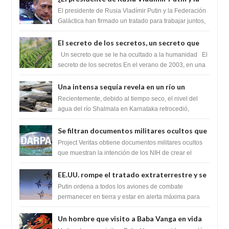
Federación Galactica han firmado un
El presidente de Rusia Vladímir Putin y la Federación
tratado para acabar con los Sionistas?
Galáctica han firmado un tratado para trabajar juntos,
para exponer a todos los Si...
El secreto de los secretos, un secreto que
cambiaría por completo el destino de la
Un secreto que se le ha ocultado a la humanidad El
humanidad
secreto de los secretos En el verano de 2003, en una
zona inexplorada de las m...
Una intensa sequía revela en un río un
impresionante hallazgo de miles de Shiva
Recientemente, debido al tiempo seco, el nivel del
Lingas
agua del río Shalmala en Karnataka retrocedió,
revelando la presencia de miles de Shiv...
Se filtran documentos militares ocultos que
muestran la intención de los NIH de crear el
Project Veritas obtiene documentos militares ocultos
SARS-CoV-2, utilizando la investigación de
que muestran la intención de los NIH de crear el
SARS-CoV-2, utilizando la investigaci...
ganancia de función
EE.UU. rompe el tratado extraterrestre y se
prepara para destruir el misterioso satélite
Putin ordena a todos los aviones de combate
"Caballero Negro"
permanecer en tierra y estar en alerta máxima para
despegar, después de que Obama rompe el ...
Un hombre que visito a Baba Vanga en vida