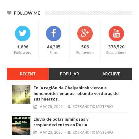
FOLLOW ME
1,896
44,305
506
378,520
Followers
Fans
Followers
Subscribers
RECENT
POPULAR
ARCHIVE
En la región de Chelyabinsk vieron a
humanoides enanos robando verduras de
sus huertos.
MAY
25,
2025
-
EXTRANOTIX MISTERIO
Lluvia de bolas luminosas y
resplandecientes en Rusia
MAY
23,
2025
-
EXTRANOTIX MISTERIO