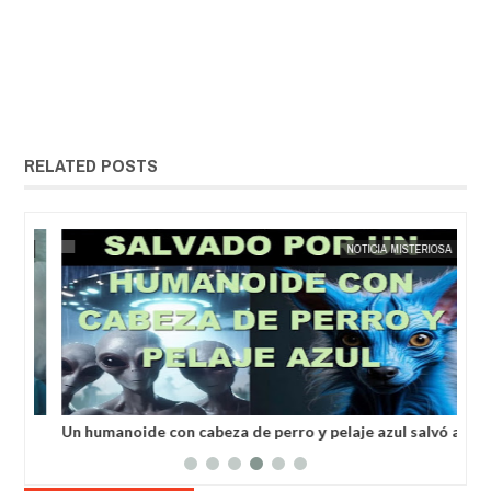
RELATED POSTS
25,
2025
MAY
23,
2025
ÍA
EXTRANOTIX MISTERIO
NOTICIA MISTERIOSA
Un humanoide con cabeza de perro у pelaje azul salvó a
Inv
un hombre secuestrado por los extraterrestres grises
ale