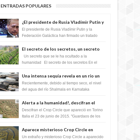
ENTRADAS POPULARES
¿El presidente de Rusia Vladímir Putin y
la Federación Galactica han firmado un
El presidente de Rusia Vladímir Putin y la
tratado para acabar con los Sionistas?
Federación Galáctica han firmado un tratado
para trabajar juntos, para exponer a todos los
Si...
El secreto de los secretos, un secreto
que cambiaría por completo el destino
Un secreto que se le ha ocultado a la
de la humanidad
humanidad El secreto de los secretos En el
verano de 2003, en una zona inexplorada de las
m...
Una intensa sequía revela en un río un
impresionante hallazgo de miles de
Recientemente, debido al tiempo seco, el nivel
Shiva Lingas
del agua del río Shalmala en Karnataka
retrocedió, revelando la presencia de miles de
Shiv...
Alerta a la humanidad!, descifran el
mensaje del Crop Circle de Torino ,Italia
Descifran el Crop Circle que apareció en Torino
Italia el 23 de junio de 2015. "Guardaos de los
extraterrestres con regalos! Esos ...
Aparece misterioso Crop Circle en
Reino Unido 23 de junio 2016
Un extraño y misterioso Crop Circle a aparecido