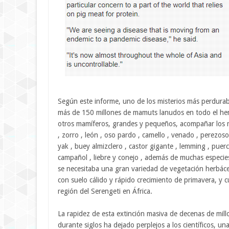
Según este informe, uno de los misterios más perdurabl
más de 150 millones de mamuts lanudos en todo el hemi
otros mamíferos, grandes y pequeños, acompañar los ma
, zorro , león , oso pardo , camello , venado , perezoso m
yak , buey almizclero , castor gigante , lemming , puerco
campañol , liebre y conejo , además de muchas especies
se necesitaba una gran variedad de vegetación herbác
con suelo cálido y rápido crecimiento de primavera, y 
región del Serengeti en África.
La rapidez de esta extinción masiva de decenas de mill
durante siglos ha dejado perplejos a los científicos, 