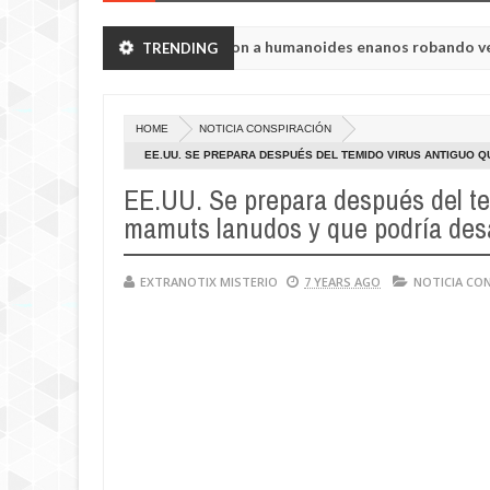
ón de Chelyabinsk vieron a humanoides enanos robando verduras de s
TRENDING
 de la princesa Tisul de la región de Kemerovo.
HOME
NOTICIA CONSPIRACIÓN
EE.UU. SE PREPARA DESPUÉS DEL TEMIDO VIRUS ANTIGUO Q
PANDEMIA MUNDIAL
EE.UU. Se prepara después del tem
mamuts lanudos y que podría des
EXTRANOTIX MISTERIO
7 YEARS AGO
NOTICIA CO