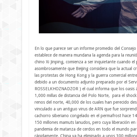
En lo que parece ser un informe promedio del Consejo 
establece de manera mundana la agenda para la reunión
chino Xi Jinping, comienza a ser inquietante cuando el
asombrosamente que Beijing considera que la actual cr
las protestas de Hong Kong y la guerra comercial entre
debido a un documento adjunto preparado por el Servici
ROSSELKHOZNADZOR ) el cual informa que los oasis árt
1,000 millas de distancia del Polo Norte, para el shock 
renos del norte, 40,000 de los cuales han perecido des
vinculado a un antiguo virus de ARN que fue sorprend
cachorro siberiano congelado en el permafrost hace 14
150 millones mamuts lanudos, pero cuya liberación e
pandemia de matanza de cerdos en todo el mundo para
rápidamente, China ya ha eliminado a unos 300 millone