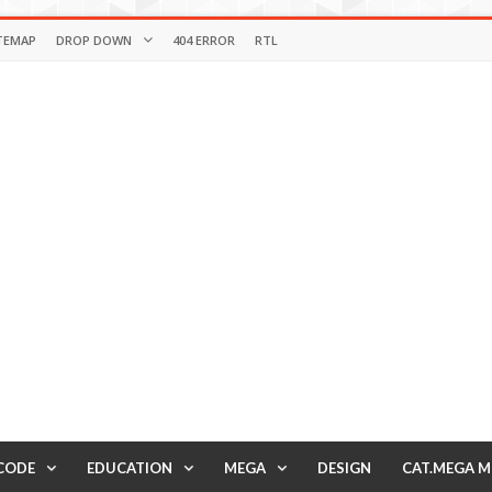
TEMAP
DROP DOWN
404 ERROR
RTL
CODE
EDUCATION
MEGA
DESIGN
CAT.MEGA 