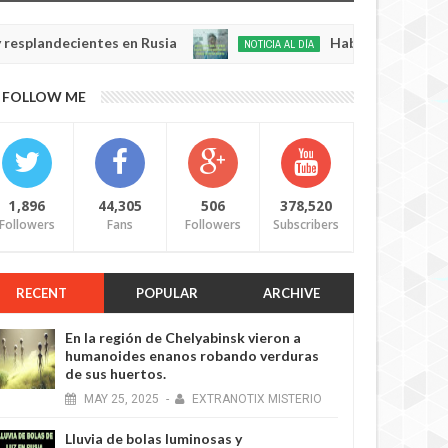
cientes en Rusia
Habló con Dios: Hombre en Fr
NOTICIA AL DÍA
May
22,
0
FOLLOW ME
2025
1,896
44,305
506
378,520
Followers
Fans
Followers
Subscribers
RECENT
POPULAR
ARCHIVE
En la región de Chelyabinsk vieron a
humanoides enanos robando verduras
de sus huertos.
MAY
25,
2025
-
EXTRANOTIX MISTERIO
Lluvia de bolas luminosas y