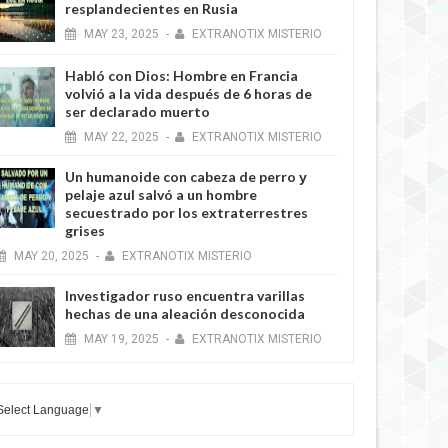
resplandecientes en Rusia
MAY
23,
2025
-
EXTRANOTIX MISTERIO
Habló con Dios: Hombre en Francia
volvió a la vida después de 6 horas de
ser declarado muerto
MAY
22,
2025
-
EXTRANOTIX MISTERIO
Un humanoide con cabeza de perro у
pelaje azul salvó a un hombre
secuestrado por los extraterrestres
grises
MAY
20,
2025
-
EXTRANOTIX MISTERIO
Investigador ruso encuentra varillas
hechas de una aleación desconocida
MAY
19,
2025
-
EXTRANOTIX MISTERIO
Select Language
▼