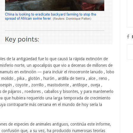
es de la antigüedad fue lo que causó la rápida extinción de
sferio norte, un apocalipsis que vio a decenas de millones de
muts en extinción — para incluir el rinoceronte lanudo , lobo
olido , pika , glotón , hurón , ardilla de tierra , alce , reno ,
espín , coyote , zorrillo , mastodonte , antílope , oveja ,
 de pájaros , roedores , caballos y bisontes, y para mantenerlo
ea que hubiera requerido una larga temporada de crecimiento
cuya contraparte más cercana en el mundo de hoy sería la
ones de especies de animales antiguos, continúa este informe,
una confusión que, a su vez, ha producido numerosas teorías