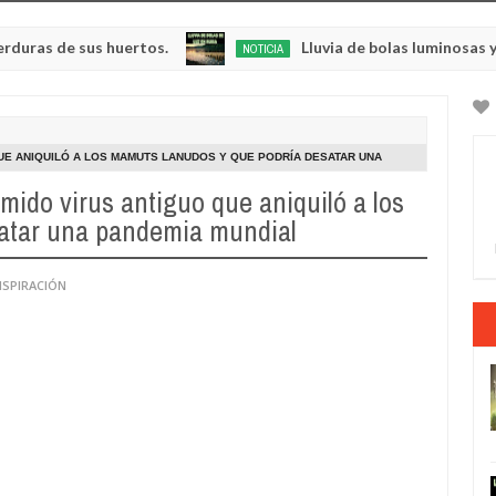
us huertos.
Lluvia de bolas luminosas y resplande
NOTICIA
May
23,
0
2025
UE ANIQUILÓ A LOS MAMUTS LANUDOS Y QUE PODRÍA DESATAR UNA
ido virus antiguo que aniquiló a los
atar una pandemia mundial
NSPIRACIÓN