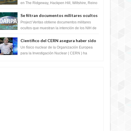
en The Ridgeway, Hackpen Hill, Wiltshire, Reino
Unido, fue reportado por Crop circle conec...
Se filtran documentos militares ocultos
que muestran la intención de los NIH de
Project Veritas obtiene documentos militares
crear el SARS-CoV-2, utilizando la
ocultos que muestran la intención de los NIH de
crear el SARS-CoV-2, utilizando la investigaci...
investigación de ganancia de función
Científico del CERN asegura haber sido
ayudado por seres de luz durante una
Un físico nuclear de la Organización Europea
prueba del Colisionador de Hadrones
para la Investigación Nuclear ( CERN ) ha
acogido recientemente el cristianismo en su
corazó...