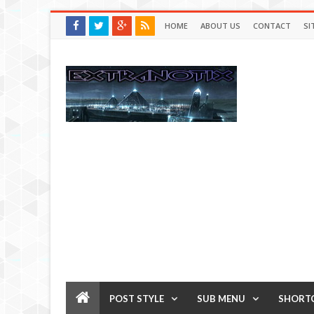
HOME
ABOUT US
CONTACT
SI
POST STYLE
SUB MENU
SHORT