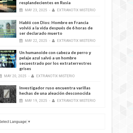
resplandecientes en Rusia
MAY
23,
2025
-
EXTRANOTIX MISTERIO
Habló con Dios: Hombre en Francia
volvió a la vida después de 6 horas de
ser declarado muerto
MAY
22,
2025
-
EXTRANOTIX MISTERIO
Un humanoide con cabeza de perro у
pelaje azul salvó a un hombre
secuestrado por los extraterrestres
grises
MAY
20,
2025
-
EXTRANOTIX MISTERIO
Investigador ruso encuentra varillas
hechas de una aleación desconocida
MAY
19,
2025
-
EXTRANOTIX MISTERIO
Select Language
▼