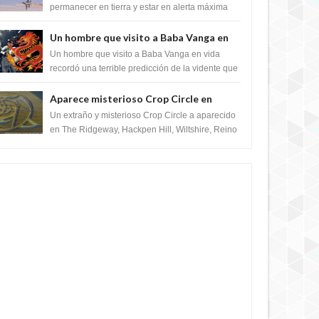
satélite "Caballero Negro"
permanecer en tierra y estar en alerta máxima
para despegar, después de que Obama rompe
el ...
Un hombre que visito a Baba Vanga en
vida recordó la terrible predicción de la
Un hombre que visito a Baba Vanga en vida
vidente para febrero de 2022.
recordó una terrible predicción de la vidente que
sucedería el 2 de febrero de 2022. Según el
pron...
Aparece misterioso Crop Circle en
Reino Unido 23 de junio 2016
Un extraño y misterioso Crop Circle a aparecido
en The Ridgeway, Hackpen Hill, Wiltshire, Reino
Unido, fue reportado por Crop circle conec...