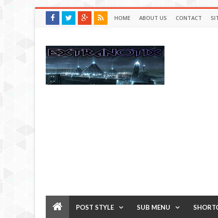
HOME
ABOUT US
CONTACT
SI
POST STYLE
SUB MENU
SHORT