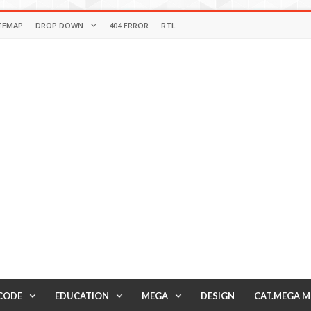
TEMAP
DROP DOWN
404 ERROR
RTL
CODE
EDUCATION
MEGA
DESIGN
CAT.MEGA 