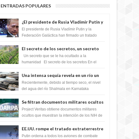
ENTRADAS POPULARES
¿El presidente de Rusia Vladímir Putin y
la Federación Galactica han firmado un
El presidente de Rusia Vladímir Putin y la
tratado para acabar con los Sionistas?
Federación Galáctica han firmado un tratado
para trabajar juntos, para exponer a todos los
Si...
El secreto de los secretos, un secreto
que cambiaría por completo el destino
Un secreto que se le ha ocultado a la
de la humanidad
humanidad El secreto de los secretos En el
verano de 2003, en una zona inexplorada de las
m...
Una intensa sequía revela en un río un
impresionante hallazgo de miles de
Recientemente, debido al tiempo seco, el nivel
Shiva Lingas
del agua del río Shalmala en Karnataka
retrocedió, revelando la presencia de miles de
Shiv...
Se filtran documentos militares ocultos
que muestran la intención de los NIH de
Project Veritas obtiene documentos militares
crear el SARS-CoV-2, utilizando la
ocultos que muestran la intención de los NIH de
crear el SARS-CoV-2, utilizando la investigaci...
investigación de ganancia de función
EE.UU. rompe el tratado extraterrestre
y se prepara para destruir el misterioso
Putin ordena a todos los aviones de combate