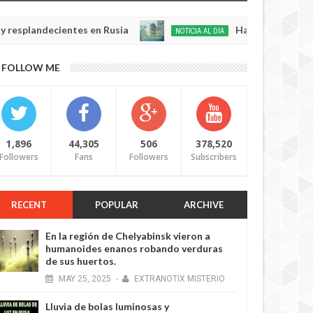
entes en Rusia
Habló con Dios: Hombre en Fra
NOTICIA AL DÍA
May
22,
0
FOLLOW ME
2025
1,896
44,305
506
378,520
Followers
Fans
Followers
Subscribers
RECENT
POPULAR
ARCHIVE
En la región de Chelyabinsk vieron a
humanoides enanos robando verduras
de sus huertos.
MAY
25,
2025
-
EXTRANOTIX MISTERIO
Lluvia de bolas luminosas y