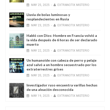
MAY
25,
2025
-
EXTRANOTIX MISTERIO
Lluvia de bolas luminosas y
resplandecientes en Rusia
MAY
23,
2025
-
EXTRANOTIX MISTERIO
Habló con Dios: Hombre en Francia volvió a
la vida después de 6 horas de ser declarado
muerto
MAY
22,
2025
-
EXTRANOTIX MISTERIO
Un humanoide con cabeza de perro у pelaje
azul salvó a un hombre secuestrado por los
extraterrestres grises
MAY
20,
2025
-
EXTRANOTIX MISTERIO
Investigador ruso encuentra varillas hechas
de una aleación desconocida
MAY
19,
2025
-
EXTRANOTIX MISTERIO