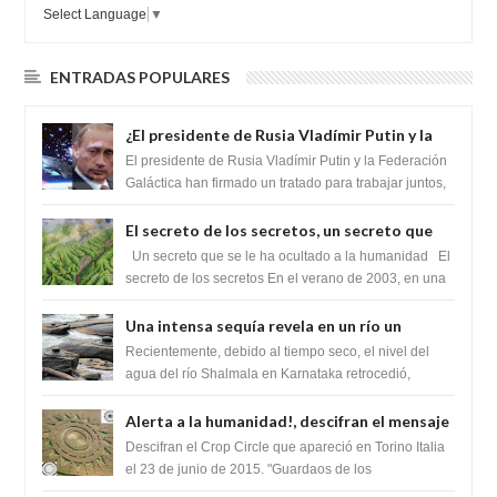
Select Language
▼
ENTRADAS POPULARES
¿El presidente de Rusia Vladímir Putin y la
Federación Galactica han firmado un
El presidente de Rusia Vladímir Putin y la Federación
tratado para acabar con los Sionistas?
Galáctica han firmado un tratado para trabajar juntos,
para exponer a todos los Si...
El secreto de los secretos, un secreto que
cambiaría por completo el destino de la
Un secreto que se le ha ocultado a la humanidad El
humanidad
secreto de los secretos En el verano de 2003, en una
zona inexplorada de las m...
Una intensa sequía revela en un río un
impresionante hallazgo de miles de Shiva
Recientemente, debido al tiempo seco, el nivel del
Lingas
agua del río Shalmala en Karnataka retrocedió,
revelando la presencia de miles de Shiv...
Alerta a la humanidad!, descifran el mensaje
del Crop Circle de Torino ,Italia
Descifran el Crop Circle que apareció en Torino Italia
el 23 de junio de 2015. "Guardaos de los
extraterrestres con regalos! Esos ...