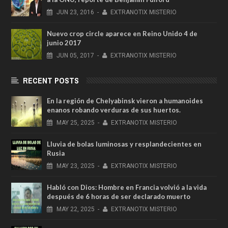
JUN
23,
2016
-
EXTRANOTIX MISTERIO
Nuevo crop circle aparece en Reino Unido 4 de
junio 2017
JUN
05,
2017
-
EXTRANOTIX MISTERIO
RECENT POSTS
En la región de Chelyabinsk vieron a humanoides
enanos robando verduras de sus huertos.
MAY
25,
2025
-
EXTRANOTIX MISTERIO
Lluvia de bolas luminosas y resplandecientes en
Rusia
MAY
23,
2025
-
EXTRANOTIX MISTERIO
Habló con Dios: Hombre en Francia volvió a la vida
después de 6 horas de ser declarado muerto
MAY
22,
2025
-
EXTRANOTIX MISTERIO