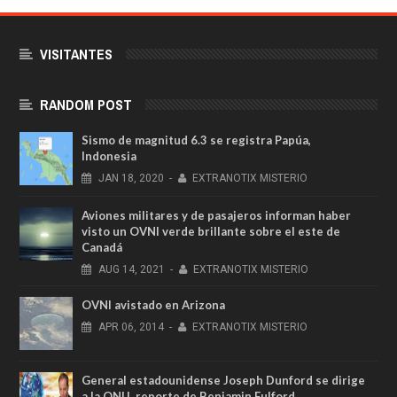
VISITANTES
RANDOM POST
Sismo de magnitud 6.3 se registra Papúa,
Indonesia
JAN
18,
2020
-
EXTRANOTIX MISTERIO
Aviones militares y de pasajeros informan haber
visto un OVNI verde brillante sobre el este de
Canadá
AUG
14,
2021
-
EXTRANOTIX MISTERIO
OVNI avistado en Arizona
APR
06,
2014
-
EXTRANOTIX MISTERIO
General estadounidense Joseph Dunford se dirige
a la ONU, reporte de Benjamin Fulford