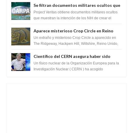
Se filtran documentos militares ocultos que
muestran la intención de los NIH de crear el
Project Veritas obtiene documentos militares ocultos
SARS-CoV-2, utilizando la investigación de
que muestran la intención de los NIH de crear el
SARS-CoV-2, utilizando la investigaci...
ganancia de función
Aparece misterioso Crop Circle en Reino
Unido 23 de junio 2016
Un extraño y misterioso Crop Circle a aparecido en
The Ridgeway, Hackpen Hill, Wiltshire, Reino Unido,
fue reportado por Crop circle conec...
Científico del CERN asegura haber sido
ayudado por seres de luz durante una
Un físico nuclear de la Organización Europea para la
prueba del Colisionador de Hadrones
Investigación Nuclear ( CERN ) ha acogido
recientemente el cristianismo en su corazó...