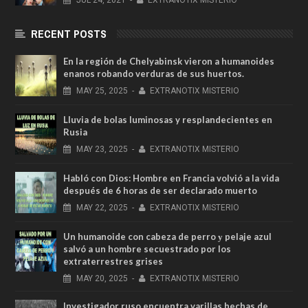
RECENT POSTS
En la región de Chelyabinsk vieron a humanoides
enanos robando verduras de sus huertos.
MAY
25,
2025
-
EXTRANOTIX MISTERIO
Lluvia de bolas luminosas y resplandecientes en
Rusia
MAY
23,
2025
-
EXTRANOTIX MISTERIO
Habló con Dios: Hombre en Francia volvió a la vida
después de 6 horas de ser declarado muerto
MAY
22,
2025
-
EXTRANOTIX MISTERIO
Un humanoide con cabeza de perro у pelaje azul
salvó a un hombre secuestrado por los
extraterrestres grises
MAY
20,
2025
-
EXTRANOTIX MISTERIO
Investigador ruso encuentra varillas hechas de