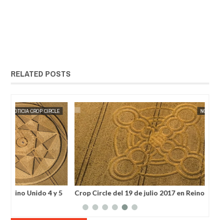
RELATED POSTS
30,
2017
AUG
09,
2017
LE
NOTICIA CROP CIRCLE
 5
Crop Circle del 19 de julio 2017 en Reino Unido
Imp
jul