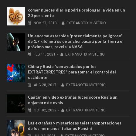
comer nueces diario podria prolongar la vida en un
20 por ciento
NOV
27,
2013
-
EXTRANOTIX MISTERIO
Un enorme asteroide 'potencialmente peligroso'
de 1.7 kilómetros de ancho, pasará por la Tierra el
próximo mes, revela la NASA
FEB
11,
2021
-
EXTRANOTIX MISTERIO
China y Rusia "son ayudados por los
EXTRATERRESTRES" para tomar el control del
occidente
AUG
28,
2017
-
EXTRANOTIX MISTERIO
Captan en vídeo extrañas luces sobre Rusia un
enjambre de ovnis
OCT
02,
2022
-
EXTRANOTIX MISTERIO
Las extrañas y misteriosas teletransportaciones
de los hermanos italianos Pansini
JUL
24,
2021
-
EXTRANOTIX MISTERIO