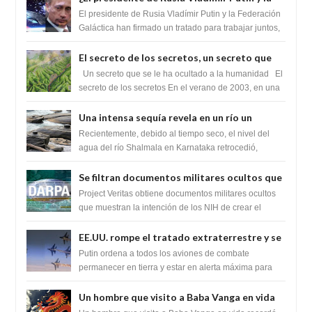
Federación Galactica han firmado un
El presidente de Rusia Vladímir Putin y la Federación
tratado para acabar con los Sionistas?
Galáctica han firmado un tratado para trabajar juntos,
para exponer a todos los Si...
El secreto de los secretos, un secreto que
cambiaría por completo el destino de la
Un secreto que se le ha ocultado a la humanidad El
humanidad
secreto de los secretos En el verano de 2003, en una
zona inexplorada de las m...
Una intensa sequía revela en un río un
impresionante hallazgo de miles de Shiva
Recientemente, debido al tiempo seco, el nivel del
Lingas
agua del río Shalmala en Karnataka retrocedió,
revelando la presencia de miles de Shiv...
Se filtran documentos militares ocultos que
muestran la intención de los NIH de crear el
Project Veritas obtiene documentos militares ocultos
SARS-CoV-2, utilizando la investigación de
que muestran la intención de los NIH de crear el
SARS-CoV-2, utilizando la investigaci...
ganancia de función
EE.UU. rompe el tratado extraterrestre y se
prepara para destruir el misterioso satélite
Putin ordena a todos los aviones de combate
"Caballero Negro"
permanecer en tierra y estar en alerta máxima para
despegar, después de que Obama rompe el ...
Un hombre que visito a Baba Vanga en vida