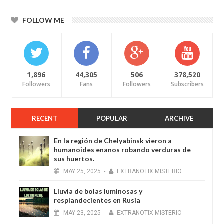
FOLLOW ME
1,896
44,305
506
378,520
Followers
Fans
Followers
Subscribers
RECENT
POPULAR
ARCHIVE
En la región de Chelyabinsk vieron a
humanoides enanos robando verduras de
sus huertos.
MAY
25,
2025
-
EXTRANOTIX MISTERIO
Lluvia de bolas luminosas y
resplandecientes en Rusia
MAY
23,
2025
-
EXTRANOTIX MISTERIO