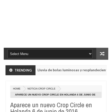
Lluvia de bolas luminosas y resplandecientes en Rusi
TRENDING
NOTICIA
May
23,
a emitir mensajes crípticos tras años de silencio
NOTICIA
0
2025
Oct
HOME
NOTICIA CROP CIRCLE
28,
Lluvia de bolas luminosas y resplandecientes en Rusi
NOTICIA
4
2024
APARECE UN NUEVO CROP CIRCLE EN HOLANDA 6 DE JUNIO DE
May
2016
23,
Aparece un nuevo Crop Circle en
a emitir mensajes crípticos tras años de silencio
NOTICIA
0
2025
Holanda 6 de junio de 2016
Oct