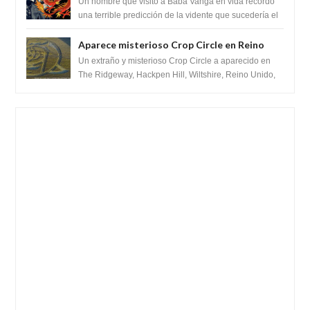
recordó la terrible predicción de la vidente
Un hombre que visito a Baba Vanga en vida recordó
para febrero de 2022.
una terrible predicción de la vidente que sucedería el
2 de febrero de 2022. Según el pron...
Aparece misterioso Crop Circle en Reino
Unido 23 de junio 2016
Un extraño y misterioso Crop Circle a aparecido en
The Ridgeway, Hackpen Hill, Wiltshire, Reino Unido,
fue reportado por Crop circle conec...