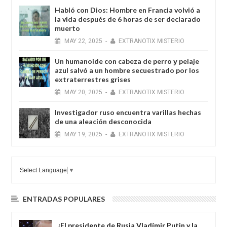
Habló con Dios: Hombre en Francia volvió a
la vida después de 6 horas de ser declarado
muerto
MAY
22,
2025
-
EXTRANOTIX MISTERIO
Un humanoide con cabeza de perro у pelaje
azul salvó a un hombre secuestrado por los
extraterrestres grises
MAY
20,
2025
-
EXTRANOTIX MISTERIO
Investigador ruso encuentra varillas hechas
de una aleación desconocida
MAY
19,
2025
-
EXTRANOTIX MISTERIO
Select Language
▼
ENTRADAS POPULARES
¿El presidente de Rusia Vladímir Putin y la